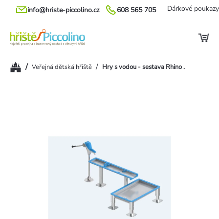
Přejít
Dárkové poukazy
info@hriste-piccolino.cz
608 565 705
na
obsah
Domů
/
/
Veřejná dětská hřiště
Hry s vodou - sestava Rhino .