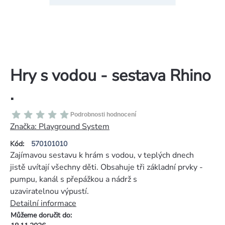
Hry s vodou - sestava Rhino
.
Průměrné
Podrobnosti hodnocení
hodnocení
Značka:
Playground System
produktu
Kód:
570101010
je
Zajímavou sestavu k hrám s vodou, v teplých dnech
0,0
jistě uvítají všechny děti. Obsahuje tři základní prvky -
z
pumpu, kanál s přepážkou a nádrž s
5
uzaviratelnou výpustí.
hvězdiček.
Detailní informace
Můžeme doručit do: