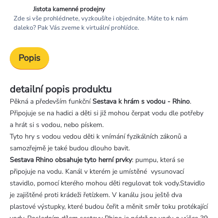
Jistota kamenné prodejny
Zde si vše prohlédnete, vyzkoušíte i objednáte. Máte to k nám
daleko? Pak Vás zveme k virtuální prohlídce.
Popis
detailní popis produktu
Pěkná a především funkční
Sestava k hrám s vodou - Rhino
.
Připojuje se na hadici a děti si již mohou čerpat vodu dle potřeby
a hrát si s vodou, nebo pískem.
Tyto hry s vodou vedou děti k vnímání fyzikálních zákonů a
samozřejmě je také budou dlouho bavit.
Sestava Rhino obsahuje tyto herní prvky
: pumpu, která se
připojuje na vodu. Kanál v kterém je umístěné vysunovací
stavidlo, pomocí kterého mohou děti regulovat tok vody.Stavidlo
je zajištěné proti krádeži řetízkem. V kanálu jsou ještě dva
plastové výstupky, které budou čeřit a měnit směr toku protékající