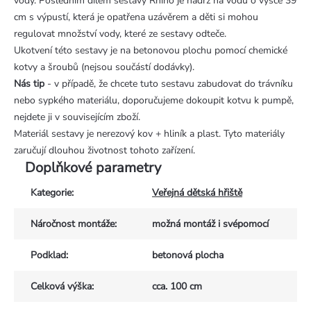
vody. Posledním dílem sestavy Rhino je nádrž na vodu o výšce 39
cm s výpustí, která je opatřena uzávěrem a děti si mohou
regulovat množství vody, které ze sestavy odteče.
Ukotvení této sestavy je na betonovou plochu pomocí chemické
kotvy a šroubů (nejsou součástí dodávky).
Nás tip
- v případě, že chcete tuto sestavu zabudovat do trávníku
nebo sypkého materiálu, doporučujeme dokoupit kotvu k pumpě,
nejdete ji v souvisejícím zboží.
Materiál sestavy je nerezový kov + hliník a plast. Tyto materiály
zaručují dlouhou životnost tohoto zařízení.
Doplňkové parametry
Kategorie
:
Veřejná dětská hřiště
Náročnost montáže
:
možná montáž i svépomocí
Podklad
:
betonová plocha
Celková výška
:
cca. 100 cm