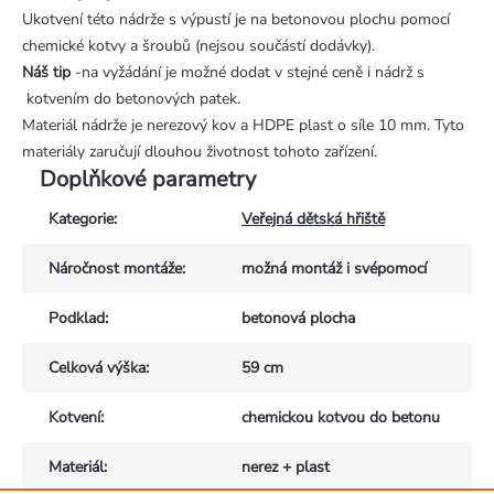
Ukotvení této nádrže s výpustí je na betonovou plochu pomocí
chemické kotvy a šroubů (nejsou součástí dodávky).
Náš tip
-na vyžádání je možné dodat v stejné ceně i nádrž s
kotvením do betonových patek.
Materiál nádrže je nerezový kov a HDPE plast o síle 10 mm. Tyto
materiály zaručují dlouhou životnost tohoto zařízení.
Doplňkové parametry
Kategorie
:
Veřejná dětská hřiště
Náročnost montáže
:
možná montáž i svépomocí
Podklad
:
betonová plocha
Celková výška
:
59 cm
Kotvení
:
chemickou kotvou do betonu
Materiál
:
nerez + plast