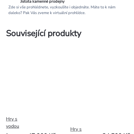
Jistota kamenné prodejny
Zde si vše prohlédnete, vyzkoušíte i objednáte. Máte to k nám
daleko? Pak Vás zveme k virtuální prohlídce.
Související produkty
Hry s
vodou
Hry s
-