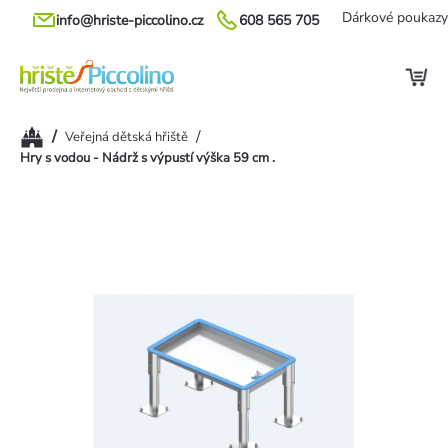
Přejít
Dárkové poukazy
info@hriste-piccolino.cz
608 565 705
na
obsah
Domů
/
/
Veřejná dětská hřiště
Hry s vodou - Nádrž s výpustí výška 59 cm .