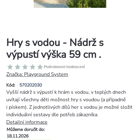
Hry s vodou - Nádrž s
výpustí výška 59 cm .
Průměrné
Podrobnosti hodnocení
hodnocení
Značka:
Playground System
produktu
Kód:
570202030
je
Vyšší nádrž s výpustí k hrám s vodou, v teplých dnech
0,0
uvítají všechny děti možnost hry s voudou (a případně
z
i pískem). Z jednotlivých dílů her s vodou je možné složit
5
individuální sestavy dle potřeb zákazníka.
hvězdiček.
Detailní informace
Můžeme doručit do:
18.11.2026