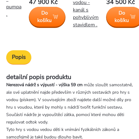
47 900 Kč
34 500 Kč
vodou -
pumpa
kanál s
Do
Do
.
pohyblivým
košíku
košíku
stavidlem .
Popis
detailní popis produktu
Nerezová nádrž s výpustí - výška 59 cm
může sloužit samostatně,
ale své uplatnění najde především v různých sestavách pro hry s
vodou (pískem). V souvisejícím zboží najdete další možné díly pro
hru s voudou, které by mohly s nádrží tvořit funkční sestavu.
Součástí nádrže je vypouštěcí zátka, pomocí které mohou děti
regulovat odtok vody.
Tyto hry s vodou vedou děti k vnímání fyzikálních zákonů a
samozřejmě je také budou dlouho bavit.