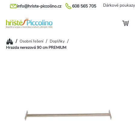
Přejít
Dárkové poukazy
info@hriste-piccolino.cz
608 565 705
na
obsah
Domů
/
/
/
Osobní řešení
Doplňky
Hrazda nerezová 90 cm PREMIUM