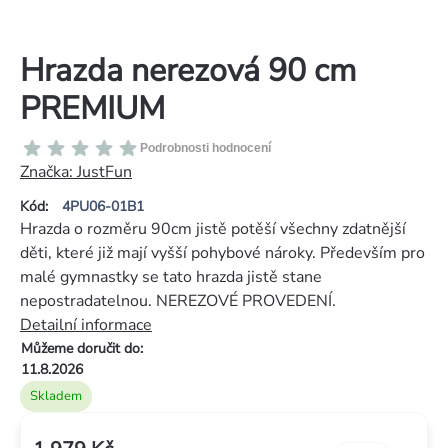
Hrazda nerezová 90 cm
PREMIUM
Průměrné
Podrobnosti hodnocení
hodnocení
Značka:
JustFun
produktu
Kód:
4PU06-01B1
je
Hrazda o rozměru 90cm jistě potěší všechny zdatnější
0,0
děti, které již mají vyšší pohybové nároky. Především pro
z
malé gymnastky se tato hrazda jistě stane
5
nepostradatelnou. NEREZOVÉ PROVEDENÍ.
hvězdiček.
Detailní informace
Můžeme doručit do:
11.8.2026
Skladem