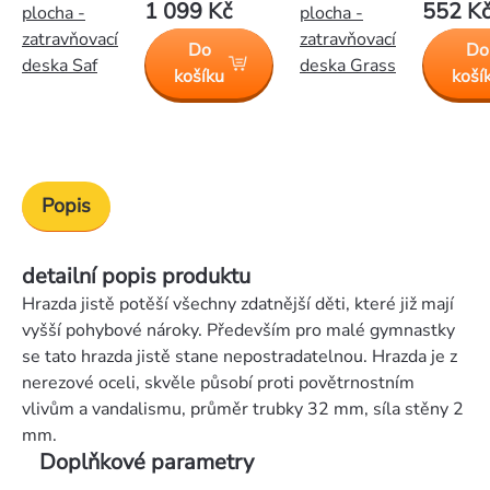
1 099 Kč
552 K
plocha -
plocha -
zatravňovací
zatravňovací
Do
Do
deska Saf
deska Grass
košíku
koší
Popis
detailní popis produktu
Hrazda jistě potěší všechny zdatnější děti, které již mají
vyšší pohybové nároky. Především pro malé gymnastky
se tato hrazda jistě stane nepostradatelnou. Hrazda je z
nerezové oceli, skvěle působí proti povětrnostním
vlivům a vandalismu, průměr trubky 32 mm, síla stěny 2
mm.
Doplňkové parametry