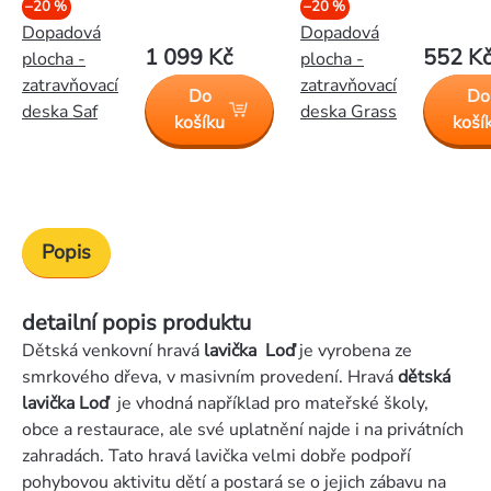
–20 %
–20 %
Dopadová
Dopadová
1 099 Kč
552 K
plocha -
plocha -
zatravňovací
zatravňovací
Do
Do
deska Saf
deska Grass
košíku
koší
Popis
detailní popis produktu
Dětská venkovní hravá
lavička Loď
je vyrobena ze
smrkového dřeva, v masivním provedení. Hravá
dětská
lavička Loď
je vhodná například pro mateřské školy,
obce a restaurace, ale své uplatnění najde i na privátních
zahradách. Tato hravá lavička velmi dobře podpoří
pohybovou aktivitu dětí a postará se o jejich zábavu na