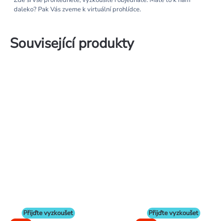
Zde si vše prohlédnete, vyzkoušíte i objednáte. Máte to k nám
daleko? Pak Vás zveme k virtuální prohlídce.
Související produkty
Přijďte vyzkoušet
Přijďte vyzkoušet