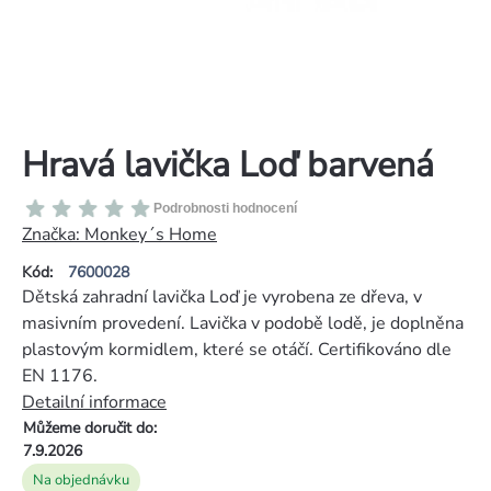
Hravá lavička Loď barvená
Průměrné
Podrobnosti hodnocení
hodnocení
Značka:
Monkey´s Home
produktu
Kód:
7600028
je
Dětská zahradní lavička Loď je vyrobena ze dřeva, v
0,0
masivním provedení. Lavička v podobě lodě, je doplněna
z
plastovým kormidlem, které se otáčí. Certifikováno dle
5
EN 1176.
hvězdiček.
Detailní informace
Můžeme doručit do:
7.9.2026
Na objednávku