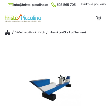
Přejít
Dárkové poukazy
info@hriste-piccolino.cz
608 565 705
na
obsah
Domů
/
/
Veřejná dětská hřiště
Hravá lavička Loď barvená