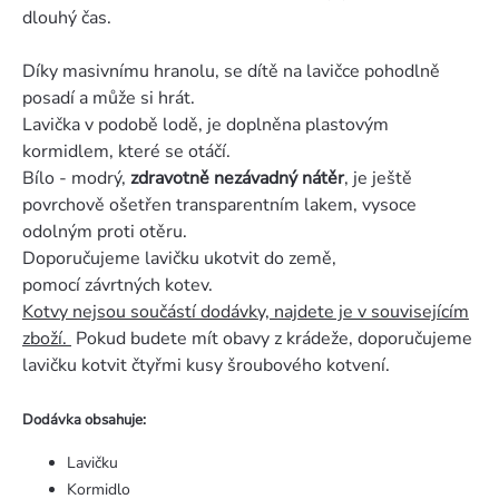
dlouhý čas.
Díky masivnímu hranolu, se dítě na lavičce pohodlně
posadí a může si hrát.
Lavička v podobě lodě, je doplněna plastovým
kormidlem, které se otáčí.
Bílo - modrý,
zdravotně nezávadný nátěr
, je ještě
povrchově ošetřen transparentním lakem, vysoce
odolným proti otěru.
Doporučujeme lavičku ukotvit do země,
pomocí závrtných kotev.
Kotvy nejsou součástí dodávky, najdete je v souvisejícím
zboží.
Pokud budete mít obavy z krádeže, doporučujeme
lavičku kotvit čtyřmi kusy šroubového kotvení.
Dodávka obsahuje:
Lavičku
Kormidlo