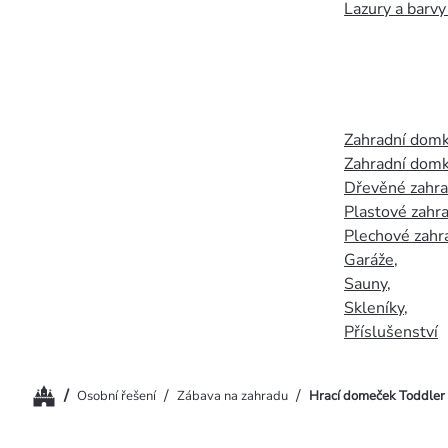
Lazury a barvy
Zahradní dom
Zahradní domk
Dřevěné zahr
Plastové zahr
Plechové zahr
Garáže
,
Sauny
,
Skleníky
,
Příslušenství
Domů
/
/
/
Osobní řešení
Zábava na zahradu
Hrací domeček Toddler