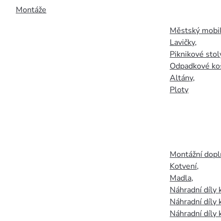
Montáže
Městský mobil
Lavičky
,
Piknikové stol
Odpadkové ko
Altány
,
Ploty
Montážní doplň
Kotvení
,
Madla
,
Náhradní díly
Náhradní díly 
Náhradní díly