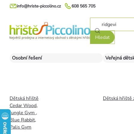
Přejít
info@hriste-piccolino.cz
608 565 705
na
obsah
Hledat
Osobní řešení
Veřejná dětsk
Dětská hřiště
Dětská hřiště 
Cedar Wood
,
Jungle Gym
,
Blue Rabbit
,
Palis Gym