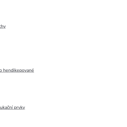
chy
ro hendikepované
ukační prvky