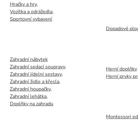
Hračky a hry
,
Vozítka a odrážedla
,
Sportovní vybavení
Dopadové plo
Zahradní nábytek
Zahradní sedací soupravy
,
Herní doplňky
Zahradní jídelní sestavy
,
Herní prvky p
Zahradní židle a křesla
,
Zahradní houpačky
,
Zahradní lehátka
,
Doplňky na zahradu
Montessori ed