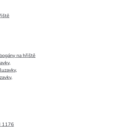
iště
bogány na hřiště
zavky
,
luzavky
,
zavky
,
N 1176