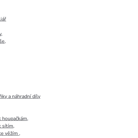
iář
y
,
še
,
ky a náhradní díly
 k houpačkám
,
k sítím
,
 ke věžím
,