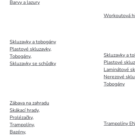
Barvy a lazury
Workoutová hř
Skluzavky a tobogány
Plastové skluzavky
,
Skluzavky a to
Tobogány
,
Plastové sklu
Skluzavky se schůdky
Laminátové sk
Nerezové sklu
Tobogány
Zábava na zahradu
Skákací hrady
,
Prolézačky
,
Trampolíny E
Trampolíny
,
Bazény
,