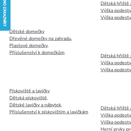
Dětská hřiště
Výška podesty
Výška podesty
Dětské domečky
Dřevěné domečky na zahradu
,
Plastové domečky
,
Příslušenství k domečkům
Dětská hřiště 
Výška podesty
Výška podesty
Pískoviště a lavičky
Dětská pískoviště
,
Dětské lavičky a nábytek
,
Dětská hřiště
Příslušenství k pískovištím a lavičkám
Výška podesty
Výška podesty
Herní prvky pr