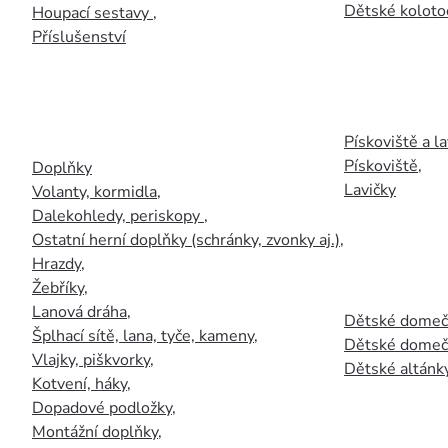
Dětské kolotoč
Houpací sestavy
,
Příslušenství
Pískoviště a la
Pískoviště
,
Doplňky
Lavičky
Volanty, kormidla
,
Dalekohledy, periskopy
,
Ostatní herní doplňky (schránky, zvonky aj.)
,
Hrazdy
,
Žebříky
,
Lanová dráha
,
Dětské domečk
Šplhací sítě, lana, tyče, kameny
,
Dětské domečk
Vlajky, piškvorky
,
Dětské altánky
Kotvení, háky
,
Dopadové podložky
,
Montážní doplňky
,