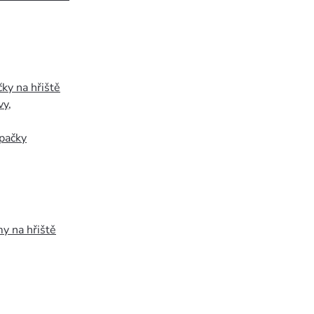
ky na hřiště
vy
,
pačky
y na hřiště