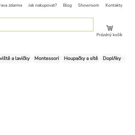
rava zdarma
Jak nakupovat?
Blog
Showroom
Kontakty
Prázdný košík
viště a lavičky
Montessori
Houpačky a sítě
Doplňky
Sklu