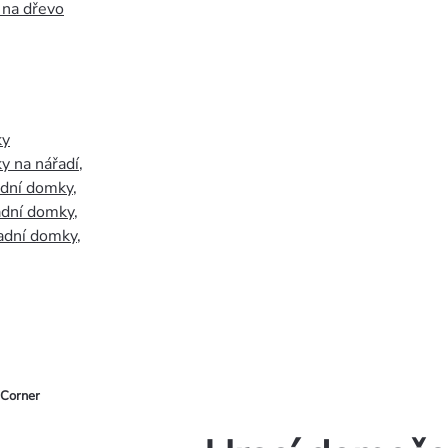
 na dřevo
ky
y na nářadí
,
adní domky
,
adní domky
,
adní domky
,
 Corner