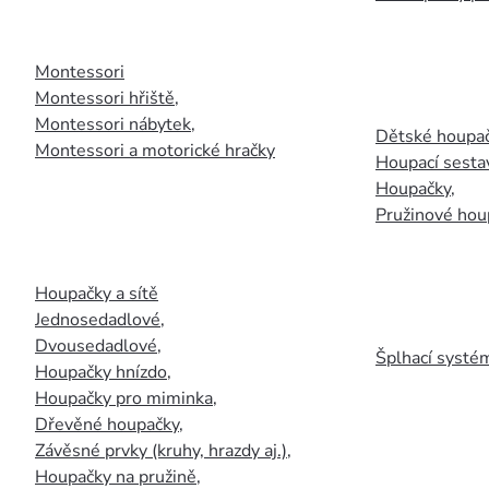
Montessori
Montessori hřiště
,
Montessori nábytek
,
Dětské houpač
Montessori a motorické hračky
Houpací sesta
Houpačky
,
Pružinové hou
Houpačky a sítě
Jednosedadlové
,
Dvousedadlové
,
Šplhací systém
Houpačky hnízdo
,
Houpačky pro miminka
,
Dřevěné houpačky
,
Závěsné prvky (kruhy, hrazdy aj.)
,
Houpačky na pružině
,