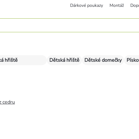
Dárkové poukazy
Montáž
Dop
á hřiště
Dětská hřiště
Dětské domečky
Písko
z cedru