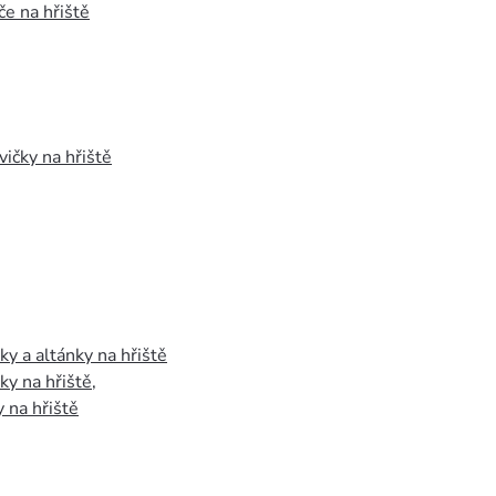
e na hřiště
vičky na hřiště
y a altánky na hřiště
y na hřiště
,
 na hřiště