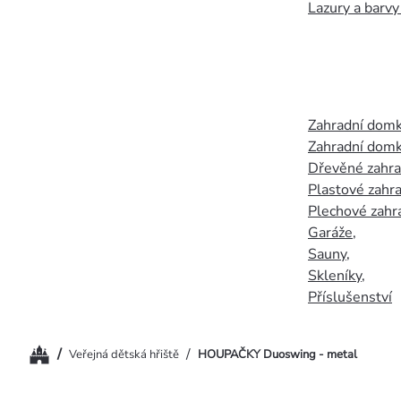
Lazury a barvy
Zahradní dom
Zahradní domk
Dřevěné zahr
Plastové zahr
Plechové zahr
Garáže
,
Sauny
,
Skleníky
,
Příslušenství
Domů
/
/
Veřejná dětská hřiště
HOUPAČKY Duoswing - metal