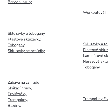
Barvy a lazury
Workoutová hř
Skluzavky a tobogány
Plastové skluzavky
,
Skluzavky a to
Tobogány
,
Plastové sklu
Skluzavky se schůdky
Laminátové sk
Nerezové sklu
Tobogány
Zábava na zahradu
Skákací hrady
,
Prolézačky
,
Trampolíny E
Trampolíny
,
Bazény
,