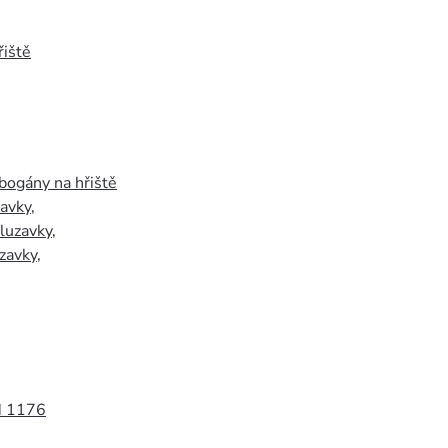
iště
bogány na hřiště
zavky
,
luzavky
,
zavky
,
N 1176