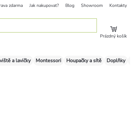
rava zdarma
Jak nakupovat?
Blog
Showroom
Kontakty
Prázdný košík
viště a lavičky
Montessori
Houpačky a sítě
Doplňky
Sklu