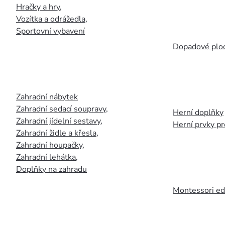
Hračky a hry
,
Vozítka a odrážedla
,
Sportovní vybavení
Dopadové plo
Zahradní nábytek
Zahradní sedací soupravy
,
Herní doplňky
Zahradní jídelní sestavy
,
Herní prvky p
Zahradní židle a křesla
,
Zahradní houpačky
,
Zahradní lehátka
,
Doplňky na zahradu
Montessori ed