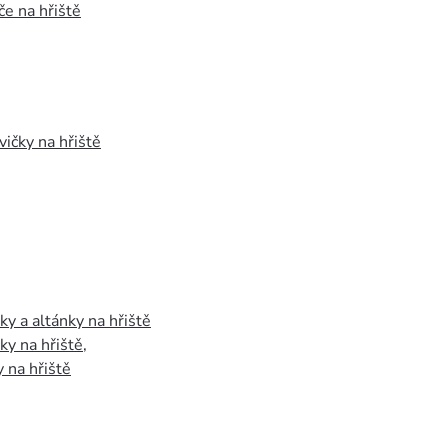
e na hřiště
vičky na hřiště
y a altánky na hřiště
y na hřiště
,
 na hřiště