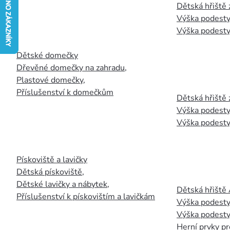
Dětská hřiště
Výška podesty
Výška podesty
Dětské domečky
Dřevěné domečky na zahradu
,
Plastové domečky
,
Příslušenství k domečkům
Dětská hřiště 
Výška podesty
Výška podesty
Pískoviště a lavičky
Dětská pískoviště
,
Dětské lavičky a nábytek
,
Dětská hřiště
Příslušenství k pískovištím a lavičkám
Výška podesty
Výška podesty
Herní prvky pr