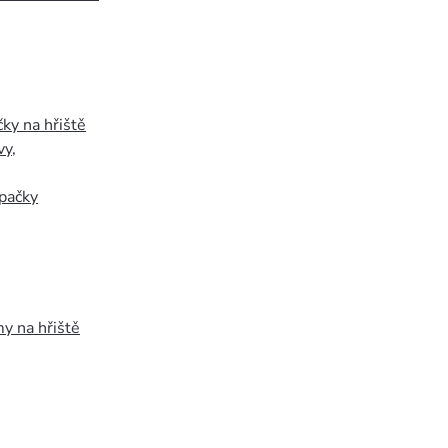
ky na hřiště
vy
,
pačky
y na hřiště