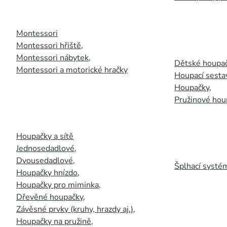
Montessori
Montessori hřiště
,
Montessori nábytek
,
Dětské houpač
Montessori a motorické hračky
Houpací sesta
Houpačky
,
Pružinové hou
Houpačky a sítě
Jednosedadlové
,
Dvousedadlové
,
Šplhací systém
Houpačky hnízdo
,
Houpačky pro miminka
,
Dřevěné houpačky
,
Závěsné prvky (kruhy, hrazdy aj.)
,
Houpačky na pružině
,