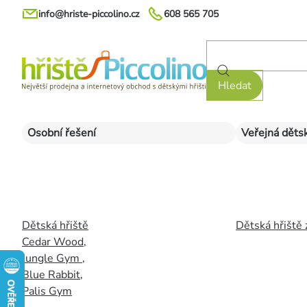
Přejít
info@hriste-piccolino.cz
608 565 705
na
obsah
Hledat
Osobní řešení
Veřejná dětsk
Dětská hřiště
Dětská hřiště 
Cedar Wood
,
Jungle Gym
,
Blue Rabbit
,
Palis Gym