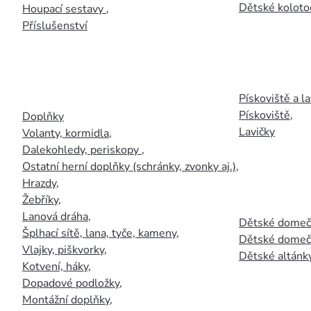
Dětské kolotoč
Houpací sestavy
,
Příslušenství
Pískoviště a la
Pískoviště
,
Doplňky
Lavičky
Volanty, kormidla
,
Dalekohledy, periskopy
,
Ostatní herní doplňky (schránky, zvonky aj.)
,
Hrazdy
,
Žebříky
,
Lanová dráha
,
Dětské domečk
Šplhací sítě, lana, tyče, kameny
,
Dětské domečk
Vlajky, piškvorky
,
Dětské altánky
Kotvení, háky
,
Dopadové podložky
,
Montážní doplňky
,