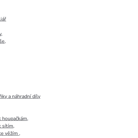
iář
y
,
še
,
ky a náhradní díly
 k houpačkám
,
k sítím
,
 ke věžím
,