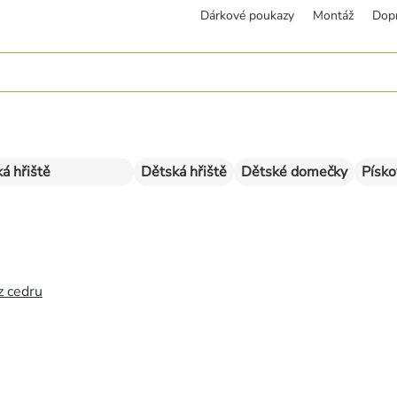
Dárkové poukazy
Montáž
Dop
á hřiště
Dětská hřiště
Dětské domečky
Písko
z cedru