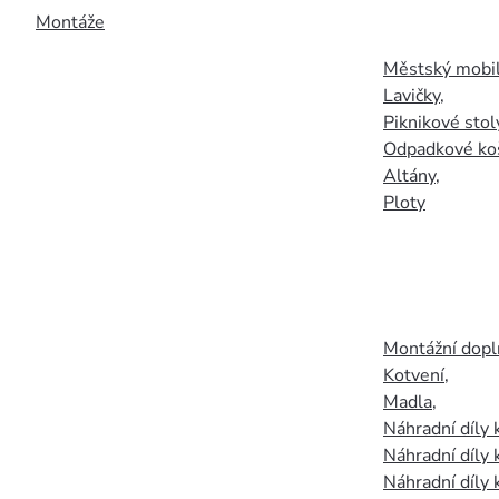
Montáže
Městský mobil
Lavičky
,
Piknikové stol
Odpadkové ko
Altány
,
Ploty
Montážní doplň
Kotvení
,
Madla
,
Náhradní díly
Náhradní díly 
Náhradní díly