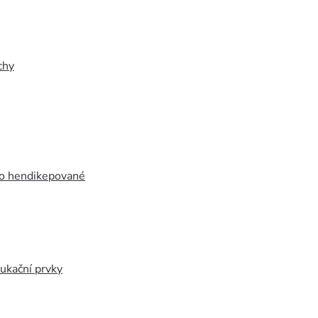
chy
ro hendikepované
ukační prvky