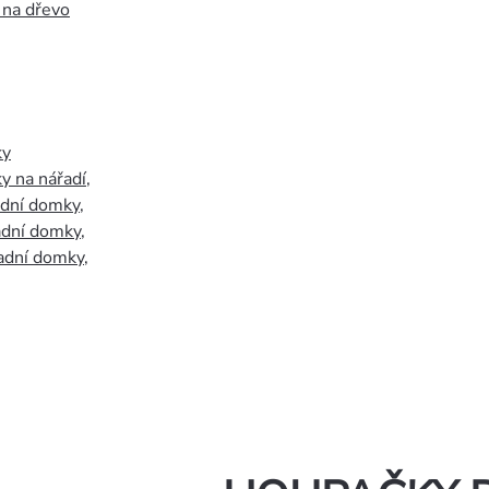
 na dřevo
ky
y na nářadí
,
adní domky
,
adní domky
,
adní domky
,