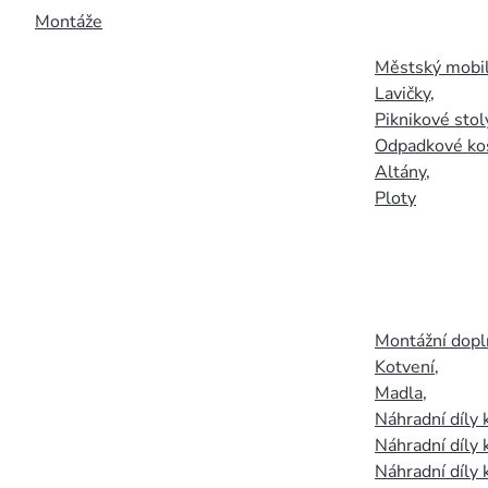
Montáže
Městský mobil
Lavičky
,
Piknikové stol
Odpadkové ko
Altány
,
Ploty
Montážní doplň
Kotvení
,
Madla
,
Náhradní díly
Náhradní díly 
Náhradní díly