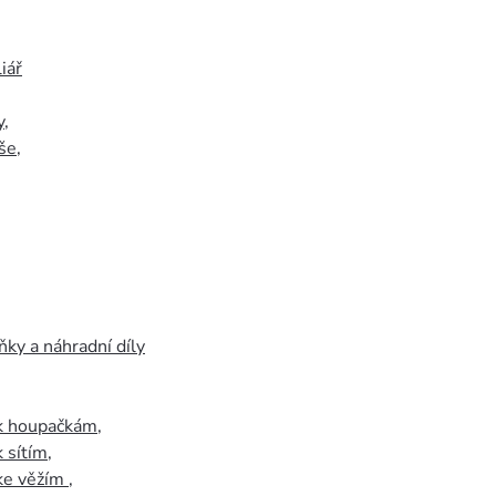
iář
y
,
še
,
ky a náhradní díly
 k houpačkám
,
k sítím
,
 ke věžím
,