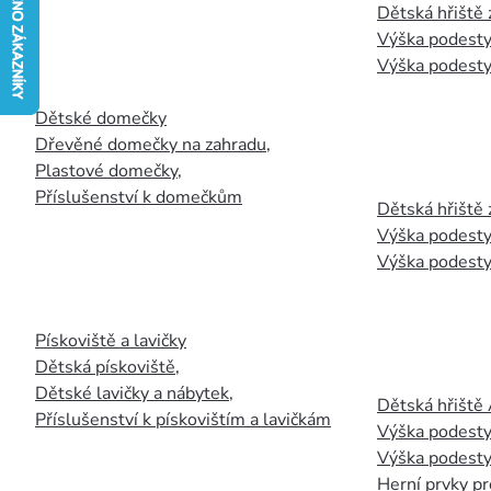
Dětská hřiště
Výška podesty
Výška podesty
Dětské domečky
Dřevěné domečky na zahradu
,
Plastové domečky
,
Příslušenství k domečkům
Dětská hřiště 
Výška podesty
Výška podesty
Pískoviště a lavičky
Dětská pískoviště
,
Dětské lavičky a nábytek
,
Dětská hřiště
Příslušenství k pískovištím a lavičkám
Výška podesty
Výška podesty
Herní prvky pr