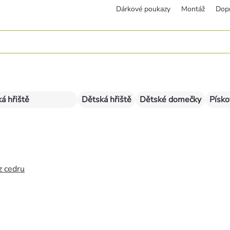
Dárkové poukazy
Montáž
Dop
á hřiště
Dětská hřiště
Dětské domečky
Písko
z cedru