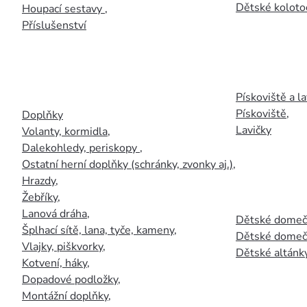
Dětské kolotoč
Houpací sestavy
,
Příslušenství
Pískoviště a la
Pískoviště
,
Doplňky
Lavičky
Volanty, kormidla
,
Dalekohledy, periskopy
,
Ostatní herní doplňky (schránky, zvonky aj.)
,
Hrazdy
,
Žebříky
,
Lanová dráha
,
Dětské domečk
Šplhací sítě, lana, tyče, kameny
,
Dětské domečk
Vlajky, piškvorky
,
Dětské altánky
Kotvení, háky
,
Dopadové podložky
,
Montážní doplňky
,