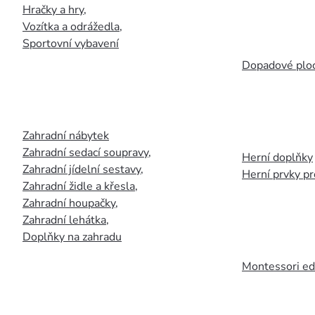
Hračky a hry
,
Vozítka a odrážedla
,
Sportovní vybavení
Dopadové plo
Zahradní nábytek
Zahradní sedací soupravy
,
Herní doplňky
Zahradní jídelní sestavy
,
Herní prvky p
Zahradní židle a křesla
,
Zahradní houpačky
,
Zahradní lehátka
,
Doplňky na zahradu
Montessori ed