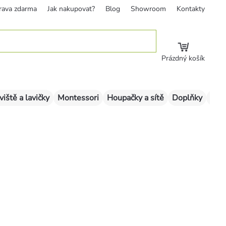
rava zdarma
Jak nakupovat?
Blog
Showroom
Kontakty
Prázdný košík
viště a lavičky
Montessori
Houpačky a sítě
Doplňky
Sklu