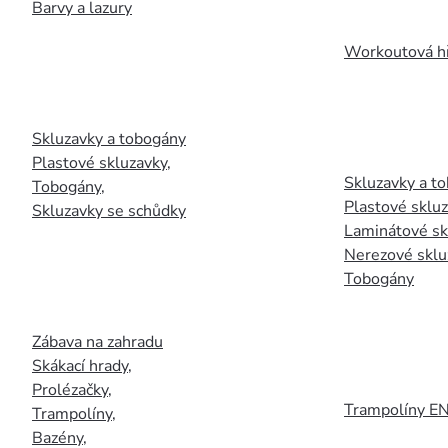
Barvy a lazury
Workoutová hř
Skluzavky a tobogány
Plastové skluzavky
,
Skluzavky a to
Tobogány
,
Plastové sklu
Skluzavky se schůdky
Laminátové sk
Nerezové sklu
Tobogány
Zábava na zahradu
Skákací hrady
,
Prolézačky
,
Trampolíny E
Trampolíny
,
Bazény
,