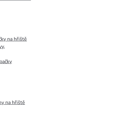
ky na hřiště
vy
,
pačky
y na hřiště