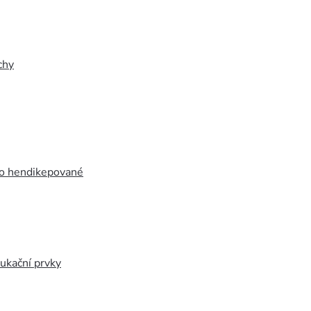
chy
ro hendikepované
ukační prvky