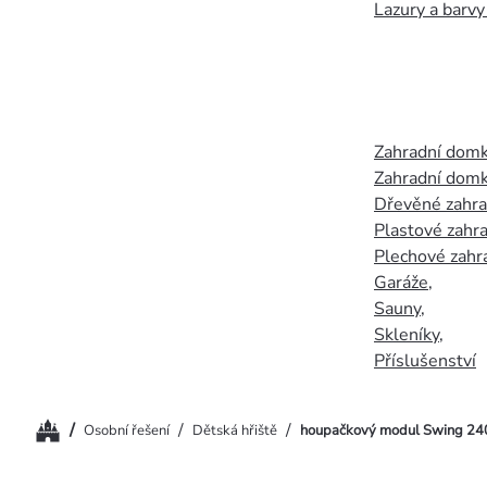
Lazury a barvy
Zahradní dom
Zahradní domk
Dřevěné zahr
Plastové zahr
Plechové zahr
Garáže
,
Sauny
,
Skleníky
,
Příslušenství
Domů
/
/
/
Osobní řešení
Dětská hřiště
houpačkový modul Swing 24