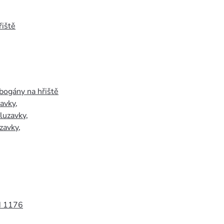
iště
bogány na hřiště
zavky
,
luzavky
,
zavky
,
N 1176