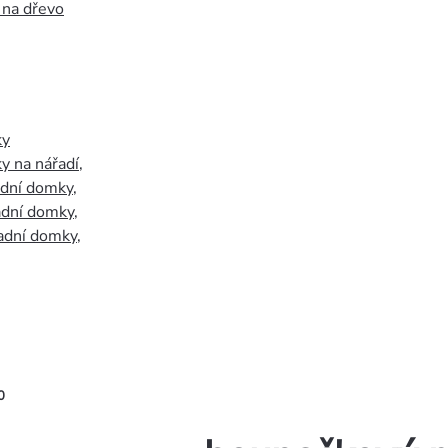
 na dřevo
ky
y na nářadí
,
adní domky
,
adní domky
,
adní domky
,
0