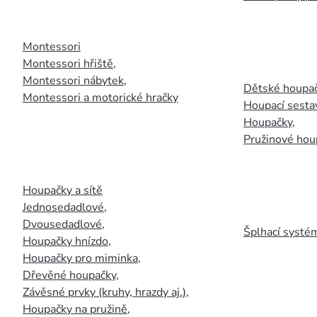
Montessori
Montessori hřiště
,
Montessori nábytek
,
Dětské houpač
Montessori a motorické hračky
Houpací sesta
Houpačky
,
Pružinové hou
Houpačky a sítě
Jednosedadlové
,
Dvousedadlové
,
Šplhací systém
Houpačky hnízdo
,
Houpačky pro miminka
,
Dřevěné houpačky
,
Závěsné prvky (kruhy, hrazdy aj.)
,
Houpačky na pružině
,