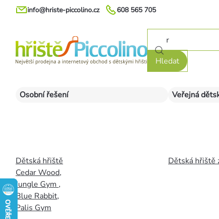
Přejít
info@hriste-piccolino.cz
608 565 705
na
obsah
Hledat
Osobní řešení
Veřejná dětsk
Dětská hřiště
Dětská hřiště 
Cedar Wood
,
Jungle Gym
,
Blue Rabbit
,
Palis Gym