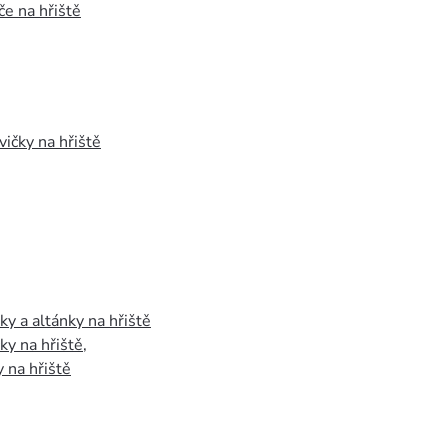
e na hřiště
vičky na hřiště
y a altánky na hřiště
y na hřiště
,
 na hřiště