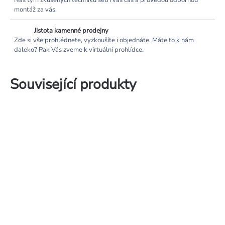
Náš tým zkušených techniků šetří váš čas a provedou odbornou
montáž za vás.
Jistota kamenné prodejny
Zde si vše prohlédnete, vyzkoušíte i objednáte. Máte to k nám
daleko? Pak Vás zveme k virtuální prohlídce.
Související produkty