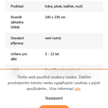
Podklad
:
tráva, písek, kačírek, mulč
Rozměr
240 x 230 cm
základny
hřiště
:
Stavební
není nutná
příprava
:
Určeno pro
3 - 12 let
děti
:
Výběr
Smrk/Borovice+tlaková
materiálu
:
impregnace, Modřín - čisté dřevo
Tento web používá soubory cookie. Dalším
Zápatí
procházením tohoto webu vyjadřujete souhlas s jejich
používáním.. Více informací
zde
.
Nastavení