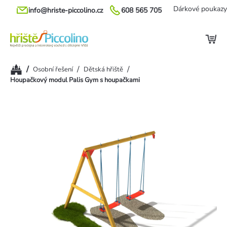
Přejít
Dárkové poukazy
info@hriste-piccolino.cz
608 565 705
na
obsah
Domů
/
/
/
Osobní řešení
Dětská hřiště
Houpačkový modul Palis Gym s houpačkami