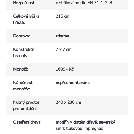
Bezpečnost
:
certifikováno dle EN 71-1, 2, 8
Celková výška
215 cm
hřiště
:
Doprava
:
zdarma
Konstrukční
7 x 7 cm
hranoly
:
Montáž
:
1699,- Kč
Náročnost
nepředmontováno
montáže
:
Nutný prostor
240 x 230 cm
pro umístění
:
Ošetření dřeva
:
modřín v čistém dřevě, severský
smrk tlakovou impregnací