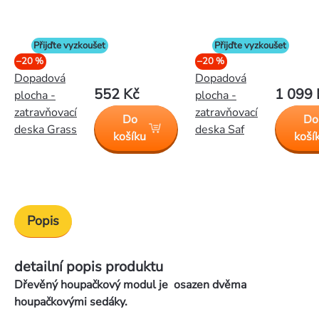
Přijďte vyzkoušet
Přijďte vyzkoušet
–20 %
–20 %
Dopadová
Dopadová
552 Kč
1 099 
plocha -
plocha -
zatravňovací
zatravňovací
Do
Do
deska Grass
deska Saf
košíku
koší
Popis
detailní popis produktu
Dřevěný houpačkový modul je osazen dvěma
houpačkovými sedáky.