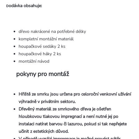
odávka obsahuje:
D
dřevo nakrácené na potřebné délky
kompletní montážní materiál
houpačkové sedáky 2 ks
houpačkové háky 2 ks
montážní návod
pokyny pro montáž
Hřiště ze smrku jsou určena pro celoroční venkovní užívání
výhradně v privátním sektoru.
Dřevěný materiál ze smrkového dřeva je ošetřen
hloubkovou tlakovou impregnací a není nutné jej po
instalaci natírat barvou či lazurou, pokud si tak nepřejete
učinit z estetických důvod.
V případě vyzrálé impregnace je možné provést nátěr