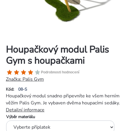
Houpačkový modul Palis
Gym s houpačkami
Průměrné
Podrobnosti hodnocení
hodnocení
Značka:
Palis Gym
produktu
Kód:
08-S
je
Houpačkový modul snadno připevníte ke všem herním
4,0
věžím Palis Gym. Je vybaven dvěma houpacími sedáky.
z
Detailní informace
5
Výběr materiálu
hvězdiček.