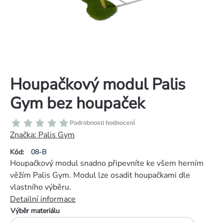
Houpačkový modul Palis
Gym bez houpaček
Průměrné
Podrobnosti hodnocení
hodnocení
Značka:
Palis Gym
produktu
Kód:
08-B
je
Houpačkový modul snadno připevníte ke všem herním
0,0
věžím Palis Gym. Modul lze osadit houpačkami dle
z
vlastního výběru.
5
Detailní informace
hvězdiček.
Výběr materiálu