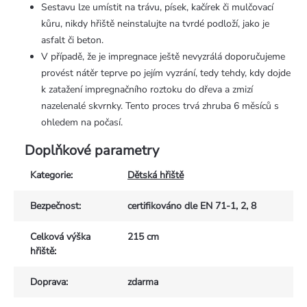
Sestavu lze umístit na trávu, písek, kačírek či mulčovací
kůru, nikdy hřiště neinstalujte na tvrdé podloží, jako je
asfalt či beton.
V případě, že je impregnace ještě nevyzrálá doporučujeme
provést nátěr teprve po jejím vyzrání, tedy tehdy, kdy dojde
k zatažení impregnačního roztoku do dřeva a zmizí
nazelenalé skvrnky. Tento proces trvá zhruba 6 měsíců s
ohledem na počasí.
Doplňkové parametry
Kategorie
:
Dětská hřiště
Bezpečnost
:
certifikováno dle EN 71-1, 2, 8
Celková výška
215 cm
hřiště
:
Doprava
:
zdarma