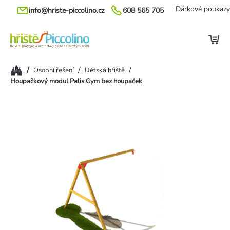
Přejít
Dárkové poukazy
info@hriste-piccolino.cz
608 565 705
na
obsah
Domů
/
/
/
Osobní řešení
Dětská hřiště
Houpačkový modul Palis Gym bez houpaček