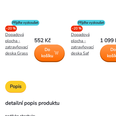
Přijďte vyzkoušet
Přijďte vyzkoušet
–20 %
–20 %
Dopadová
Dopadová
552 Kč
1 099 
plocha -
plocha -
zatravňovací
zatravňovací
Do
Do
deska Grass
deska Saf
košíku
koší
Popis
detailní popis produktu