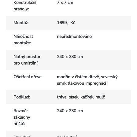
Konstrukční
7 x 7 cm
hranoly
:
Montáž
:
1699,- Kč
Náročnost
nepředmontováno
montáže
:
Nutný prostor
240 x 230 cm
pro umístění
:
Ošetření dřeva
:
modřín v čistém dřevě, severský
smrk tlakovou impregnací
Podklad
:
tráva, písek, kačírek, mulč
Rozměr
240 x 230 cm
základny
hřiště
: