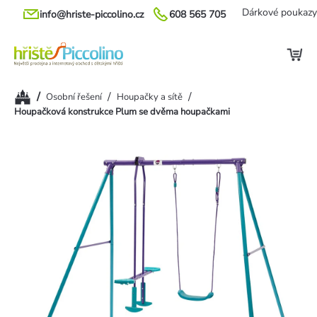
Přejít
Dárkové poukazy
info@hriste-piccolino.cz
608 565 705
na
obsah
Domů
/
/
/
Osobní řešení
Houpačky a sítě
Houpačková konstrukce Plum se dvěma houpačkami