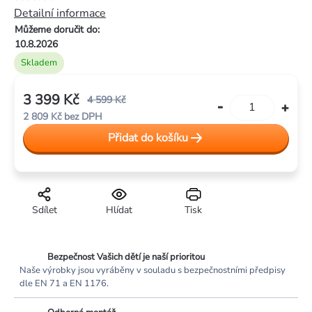
5
Detailní informace
hvězdiček.
Můžeme doručit do:
10.8.2026
Skladem
3 399 Kč
4 599 Kč
2 809 Kč bez DPH
Měrná
Přidat do košíku
cena:
Sdílet
Hlídat
Tisk
Bezpečnost Vašich dětí je naší prioritou
Naše výrobky jsou vyráběny v souladu s bezpečnostními předpisy
dle EN 71 a EN 1176.