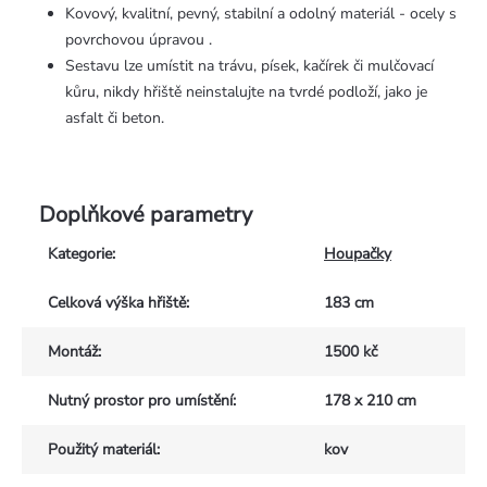
Kovový, kvalitní, pevný, stabilní a odolný materiál - ocely s
povrchovou úpravou .
Sestavu lze umístit na trávu, písek, kačírek či mulčovací
kůru, nikdy hřiště neinstalujte na tvrdé podloží, jako je
asfalt či beton.
Doplňkové parametry
Kategorie
:
Houpačky
Celková výška hřiště
:
183 cm
Montáž
:
1500 kč
Nutný prostor pro umístění
:
178 x 210 cm
Použitý materiál
:
kov