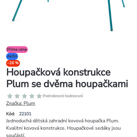
Prima cena
Akční
–26 %
Houpačková konstrukce
Plum se dvěma houpačkami
Průměrné
Podrobnosti hodnocení
hodnocení
Značka:
Plum
produktu
Kód:
22101
je
Jednoduchá dětská zahradní kovová houpačka Plum.
0,0
Kvalitní kovová konstrukce. Houpačkové sedáky jsou
z
součástí.