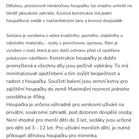
Dětskou, prostorově nenáročnou houpačku lze snadno umístit na
téměř jakoukoliv zahradu. Kovová konstrukce má jeden
houpačkový sedák s nastavitelnými lany a kovový dvojsedák
Sestava je vyrobena z velice kvalitního, pevného, stabilního a
odolného materiálu - ocely s povrchovou úpravou. Rám je
vyroben z oceli, která je pro další ochranu před rzí opatřena
Konstrukce houpačky je dobře
práskovým nástřikem.
promyšlená a všechny díly jsou pečlivě vybírány. To má
minimalizovat opotřebení a tím zvýšit bezpečnost a
radost z houpačky. Součístí balení jsou zemní kotvy pro
zajištění houpačky do země Maximální nosnost jednoho
usedátka je 45kg.
Houpačka je určena výhradně pro venkovní užívání na
privátní, soukromé zahradě, pod dozorem dospělé osoby.
Není vhodné pro menší děti do 3 let, sedáky jsou určené
pro děti od 3 - 12 let. Pro užívání menších dětí, je nutné
přikoupit dětskou houpačku pro miminka.