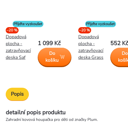
Přijďte vyzkoušet
Přijďte vyzkoušet
–20 %
–20 %
Dopadová
Dopadová
1 099 Kč
552 K
plocha -
plocha -
zatravňovací
zatravňovací
Do
Do
deska Saf
deska Grass
košíku
koší
Popis
detailní popis produktu
Zahradní kovová houpačka pro děti od značky Plum.