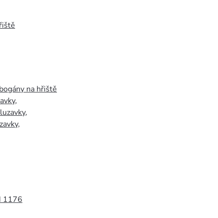
iště
bogány na hřiště
zavky
,
luzavky
,
zavky
,
N 1176