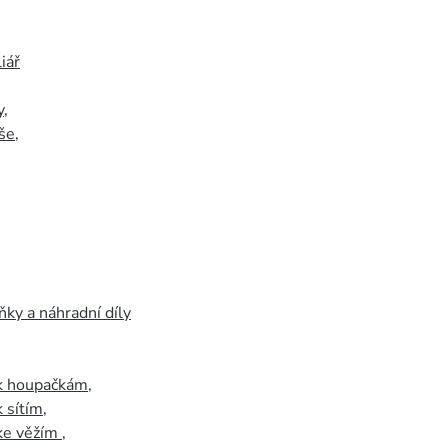
iář
y
,
še
,
ky a náhradní díly
 k houpačkám
,
k sítím
,
 ke věžím
,