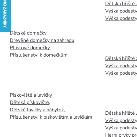
Dětská hřiště
Výška podesty
Výška podesty
Dětské domečky
Dřevěné domečky na zahradu
,
Plastové domečky
,
Příslušenství k domečkům
Dětská hřiště 
Výška podesty
Výška podesty
Pískoviště a lavičky
Dětská pískoviště
,
Dětské lavičky a nábytek
,
Dětská hřiště
Příslušenství k pískovištím a lavičkám
Výška podesty
Výška podesty
Herní prvky pr