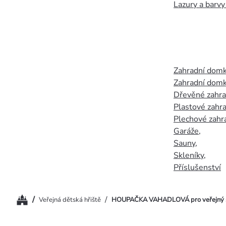
Lazury a barvy
Zahradní dom
Zahradní domk
Dřevěné zahr
Plastové zahr
Plechové zahr
Garáže
,
Sauny
,
Skleníky
,
Příslušenství
Domů
/
/
Veřejná dětská hřiště
HOUPAČKA VAHADLOVÁ pro veřejný 