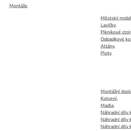
Montáže
Městský mobil
Lavičky
,
Piknikové stol
Odpadkové ko
Altány
,
Ploty
Montážní doplň
Kotvení
,
Madla
,
Náhradní díly
Náhradní díly 
Náhradní díly