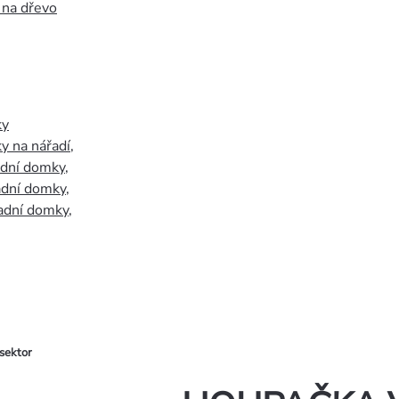
 na dřevo
ky
y na nářadí
,
adní domky
,
adní domky
,
adní domky
,
sektor