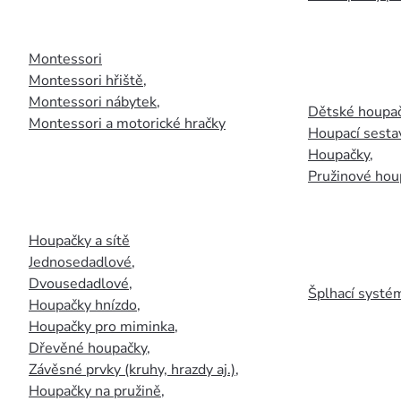
Montessori
Montessori hřiště
,
Montessori nábytek
,
Dětské houpač
Montessori a motorické hračky
Houpací sesta
Houpačky
,
Pružinové hou
Houpačky a sítě
Jednosedadlové
,
Dvousedadlové
,
Šplhací systém
Houpačky hnízdo
,
Houpačky pro miminka
,
Dřevěné houpačky
,
Závěsné prvky (kruhy, hrazdy aj.)
,
Houpačky na pružině
,