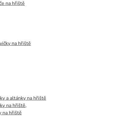
e na hřiště
vičky na hřiště
y a altánky na hřiště
y na hřiště
,
 na hřiště