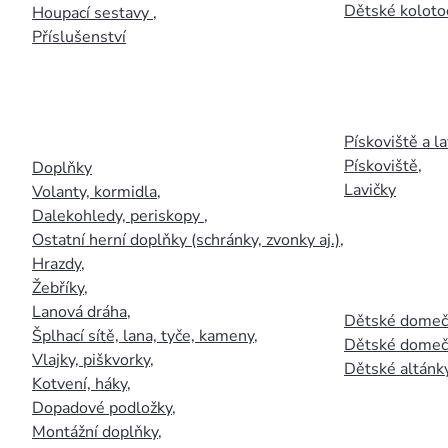
Dětské kolotoč
Houpací sestavy
,
Příslušenství
Pískoviště a la
Pískoviště
,
Doplňky
Lavičky
Volanty, kormidla
,
Dalekohledy, periskopy
,
Ostatní herní doplňky (schránky, zvonky aj.)
,
Hrazdy
,
Žebříky
,
Lanová dráha
,
Dětské domečk
Šplhací sítě, lana, tyče, kameny
,
Dětské domečk
Vlajky, piškvorky
,
Dětské altánky
Kotvení, háky
,
Dopadové podložky
,
Montážní doplňky
,