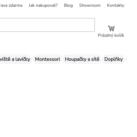
rava zdarma
Jak nakupovat?
Blog
Showroom
Kontakty
Prázdný košík
viště a lavičky
Montessori
Houpačky a sítě
Doplňky
Sklu