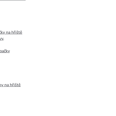
ky na hřiště
vy
,
pačky
y na hřiště