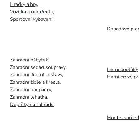
Hračky a hry
,
Vozítka a odrážedla
,
Sportovní vybavení
Dopadové plo
Zahradní nábytek
Zahradní sedací soupravy
,
Herní doplňky
Zahradní jídelní sestavy
,
Herní prvky p
Zahradní židle a křesla
,
Zahradní houpačky
,
Zahradní lehátka
,
Doplňky na zahradu
Montessori ed