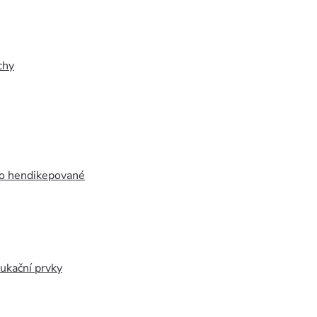
chy
ro hendikepované
ukační prvky