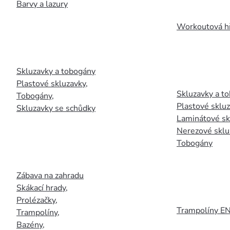
Barvy a lazury
Workoutová hř
Skluzavky a tobogány
Plastové skluzavky
,
Skluzavky a to
Tobogány
,
Plastové sklu
Skluzavky se schůdky
Laminátové sk
Nerezové sklu
Tobogány
Zábava na zahradu
Skákací hrady
,
Prolézačky
,
Trampolíny E
Trampolíny
,
Bazény
,