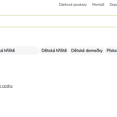
Dárkové poukazy
Montáž
Dop
á hřiště
Dětská hřiště
Dětské domečky
Písko
z cedru