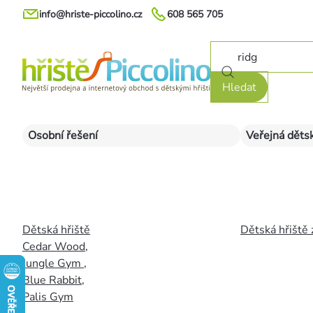
Přejít
info@hriste-piccolino.cz
608 565 705
na
obsah
Hledat
Osobní řešení
Veřejná dětsk
Dětská hřiště
Dětská hřiště 
Cedar Wood
,
Jungle Gym
,
Blue Rabbit
,
Palis Gym