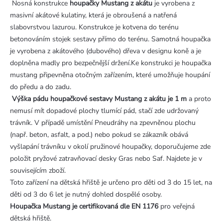
Nosná konstrukce
houpačky Mustang z akátu
je vyrobena z
masivní akátové kulatiny, která je obroušená a natřená
slabovrstvou lazurou. Konstrukce je kotvena do terénu
betonováním stojek sestavy přímo do terénu. Samotná houpačka
je vyrobena z akátového (dubového) dřeva v designu koně a je
doplněna madly pro bezpečnější držení.Ke konstrukci je houpačka
mustang připevněna otočným zařízením, které umožňuje houpání
do předu a do zadu.
Výška pádu houpačkové sestavy Mustang z akátu je 1 m
a proto
nemusí mít dopadové plochy tlumící pád, stačí zde udržovaný
trávník. V případě umístění Pneudráhy na zpevněnou plochu
(např. beton, asfalt, a pod.) nebo pokud se zákazník obává
vyšlapání trávníku v okolí pružinové houpačky, doporučujeme zde
položit pryžové zatravňovací desky Gras nebo Saf. Najdete je v
souvisejícím zboží.
Toto zařízení na dětská hřiště je určeno pro děti od 3 do 15 let, na
děti od 3 do 6 let je nutný dohled dospělé osoby.
Houpačka Mustang je certifikovaná dle EN 1176
pro veřejná
dětská hřiště.