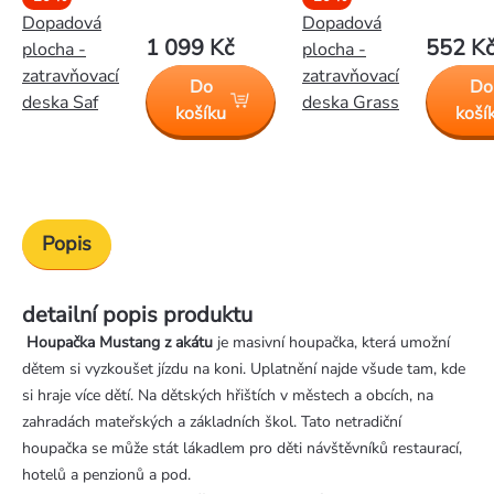
Dopadová
Dopadová
1 099 Kč
552 K
plocha -
plocha -
zatravňovací
zatravňovací
Do
Do
deska Saf
deska Grass
košíku
koší
Popis
detailní popis produktu
Houpačka Mustang z akátu
je masivní houpačka, která umožní
dětem si vyzkoušet jízdu na koni. Uplatnění najde všude tam, kde
si hraje více dětí. Na dětských hřištích v městech a obcích, na
zahradách mateřských a základních škol. Tato netradiční
houpačka se může stát lákadlem pro děti návštěvníků restaurací,
hotelů a penzionů a pod.