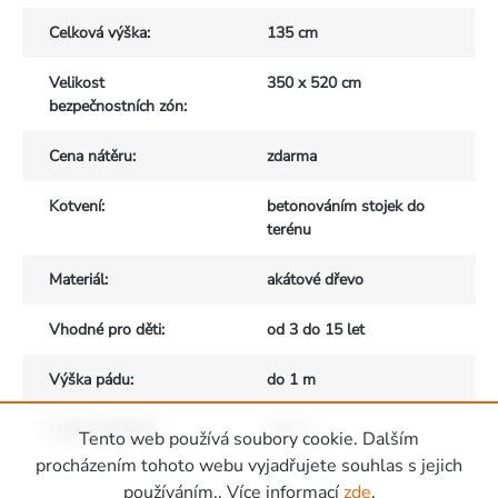
Celková výška
:
135 cm
Velikost
350 x 520 cm
bezpečnostních zón
:
Cena nátěru
:
zdarma
Kotvení
:
betonováním stojek do
terénu
Materiál
:
akátové dřevo
Vhodné pro děti
:
od 3 do 15 let
Výška pádu
:
do 1 m
Počet uživatelů
:
max. 2
Tento web používá soubory cookie. Dalším
Zápatí
procházením tohoto webu vyjadřujete souhlas s jejich
používáním.. Více informací
zde
.