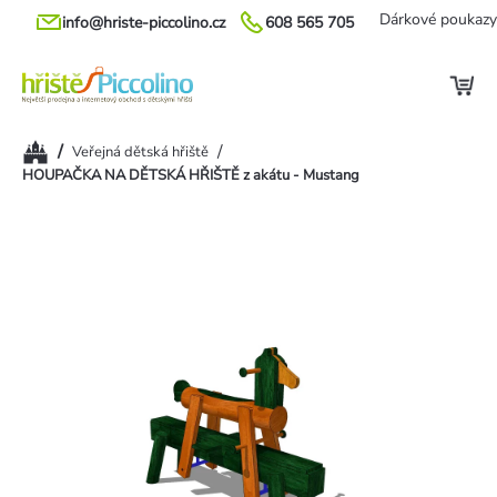
Přejít
Dárkové poukazy
info@hriste-piccolino.cz
608 565 705
na
obsah
Domů
/
/
Veřejná dětská hřiště
HOUPAČKA NA DĚTSKÁ HŘIŠTĚ z akátu - Mustang