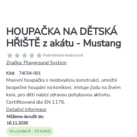
HOUPAČKA NA DĚTSKÁ
HŘIŠTĚ z akátu - Mustang
Průměrné
Podrobnosti hodnocení
hodnocení
Značka:
Playground System
produktu
Kód:
74C04-001
je
Masivní houpačka s neobvyklou konstrukcí, umožní
0,0
bezpečné houpání na koníkovi, imituje jízdu na živém
z
koni, pro děti nabízí zdravou pohybovou aktivitu.
5
Certifikovaná dle EN 1176.
hvězdiček.
Detailní informace
Můžeme doručit do:
16.11.2026
Ve výrobě 8 - 10 týdnů