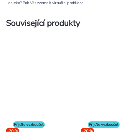
daleko? Pak Vás zveme k virtuální prohlídce.
Související produkty
Přijďte vyzkoušet
Přijďte vyzkoušet
–20 %
–20 %