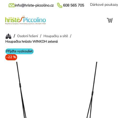
Přejít
Dárkové poukazy
info@hriste-piccolino.cz
608 565 705
na
obsah
Domů
/
/
/
Osobní řešení
Houpačky a sítě
Houpačka hnízdo WINKOH zelená
Přijďte vyzkoušet
–22 %