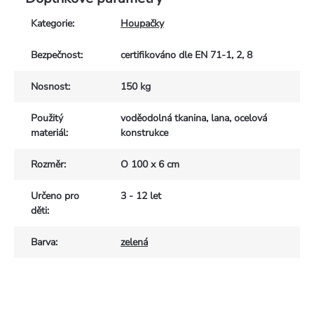
Kategorie
:
Houpačky
Bezpečnost
:
certifikováno dle EN 71-1, 2, 8
Nosnost
:
150 kg
Použitý
voděodolná tkanina, lana, ocelová
materiál
:
konstrukce
Rozměr
:
O 100 x 6 cm
Určeno pro
3 - 12 let
děti
:
Barva
:
zelená