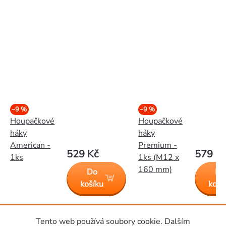
–9 %
–9 %
Houpačkové
Houpačkové
háky
háky
American -
Premium -
529 Kč
579 K
1ks
1ks (M12 x
160 mm)
Do
Do
košíku
koší
Tento web používá soubory cookie. Dalším