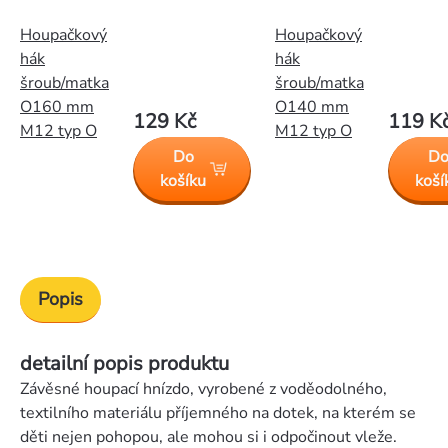
Houpačkový
Houpačkový
hák
hák
šroub/matka
šroub/matka
O160 mm
O140 mm
129 Kč
119 K
M12 typ O
M12 typ O
Do
D
košíku
koší
Popis
detailní popis produktu
Závěsné houpací hnízdo, vyrobené z voděodolného,
textilního materiálu příjemného na dotek, na kterém se
děti nejen pohopou, ale mohou si i odpočinout vleže.