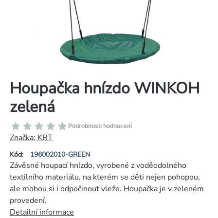
Houpačka hnízdo WINKOH
zelená
Průměrné
Podrobnosti hodnocení
hodnocení
Značka:
KBT
produktu
Kód:
196002010-GREEN
je
Závěsné houpací hnízdo, vyrobené z voděodolného
0,0
textilního materiálu, na kterém se děti nejen pohopou,
z
ale mohou si i odpočinout vleže. Houpačka je v zeleném
5
provedení.
hvězdiček.
Detailní informace