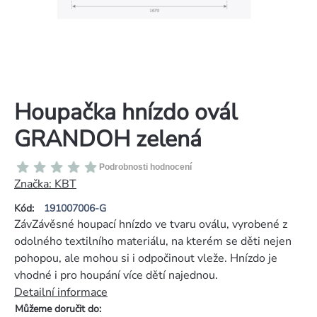
Houpačka hnízdo ovál
GRANDOH zelená
Průměrné
Podrobnosti hodnocení
hodnocení
Značka:
KBT
produktu
Kód:
191007006-G
je
ZávZávěsné houpací hnízdo ve tvaru oválu, vyrobené z
0,0
odolného textilního materiálu, na kterém se děti nejen
z
pohopou, ale mohou si i odpočinout vleže. Hnízdo je
5
vhodné i pro houpání více dětí najednou.
hvězdiček.
Detailní informace
Můžeme doručit do: