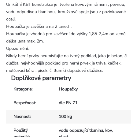
Unikátní KBT konstrukce je tvořena kovovým rámem , pevnou,
vodu odpudivou tkaninou, kroužkové spoje jsou z pozinkované
oceli.
Houpačka je zavěšena na 2 lanech.
Houpačka je vhodná pro zavěšení do výšky 1,85-2,4m od země,
délka lana max. 2m.
Upozornění:
Nikdy herní prvky neumisťujte na tvrdý podklad, jako je beton, či
dlažba, nejvhodnější podklad pro herní prvek je tráva, kačírek,
mulčovací kůra , písek, či tlumící dopadové dlaždice.
Doplňkové parametry
Kategorie
:
Houpačky
Bezpečnost
:
dle EN 71
Nosnost
:
100 kg
Použitý
vodu odpuzující tkanina, kov,
materiál
:
plast