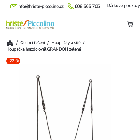
Přejít
Dárkové poukazy
info@hriste-piccolino.cz
608 565 705
na
obsah
Domů
/
/
/
Osobní řešení
Houpačky a sítě
Houpačka hnízdo ovál GRANDOH zelená
–22 %