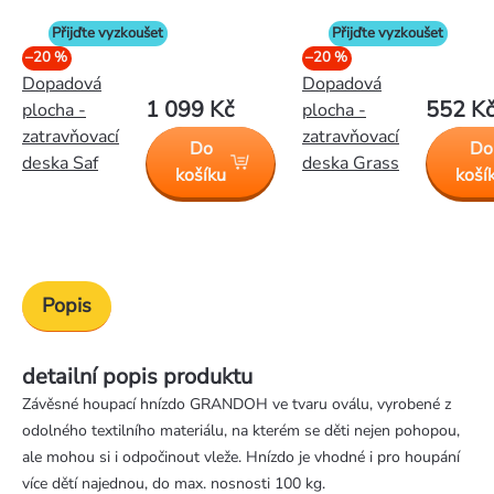
Přijďte vyzkoušet
Přijďte vyzkoušet
–20 %
–20 %
Dopadová
Dopadová
1 099 Kč
552 K
plocha -
plocha -
zatravňovací
zatravňovací
Do
Do
deska Saf
deska Grass
košíku
koší
Popis
detailní popis produktu
Závěsné houpací hnízdo GRANDOH ve tvaru oválu, vyrobené z
odolného textilního materiálu, na kterém se děti nejen pohopou,
ale mohou si i odpočinout vleže. Hnízdo je vhodné i pro houpání
více dětí najednou, do max. nosnosti 100 kg.