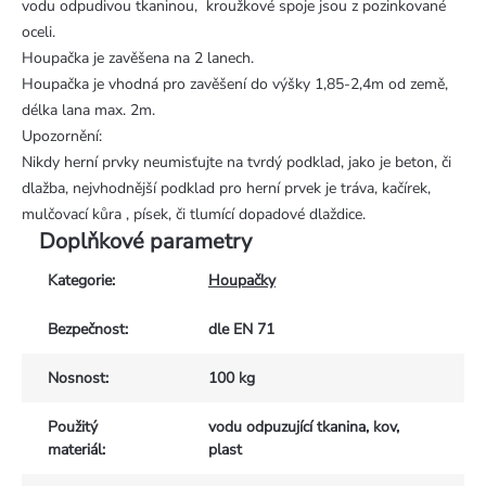
vodu odpudivou tkaninou, kroužkové spoje jsou z pozinkované
oceli.
Houpačka je zavěšena na 2 lanech.
Houpačka je vhodná pro zavěšení do výšky 1,85-2,4m od země,
délka lana max. 2m.
Upozornění:
Nikdy herní prvky neumisťujte na tvrdý podklad, jako je beton, či
dlažba, nejvhodnější podklad pro herní prvek je tráva, kačírek,
mulčovací kůra , písek, či tlumící dopadové dlaždice.
Doplňkové parametry
Kategorie
:
Houpačky
Bezpečnost
:
dle EN 71
Nosnost
:
100 kg
Použitý
vodu odpuzující tkanina, kov,
materiál
:
plast