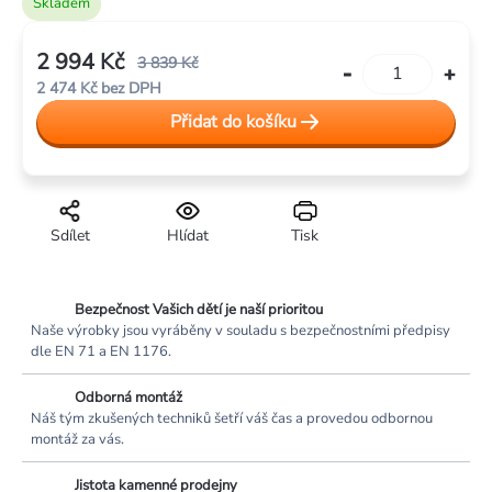
Skladem
2 994 Kč
3 839 Kč
2 474 Kč bez DPH
Měrná
Přidat do košíku
cena:
Sdílet
Hlídat
Tisk
Bezpečnost Vašich dětí je naší prioritou
Naše výrobky jsou vyráběny v souladu s bezpečnostními předpisy
dle EN 71 a EN 1176.
Odborná montáž
Náš tým zkušených techniků šetří váš čas a provedou odbornou
montáž za vás.
Jistota kamenné prodejny