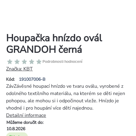
Houpačka hnízdo ovál
GRANDOH černá
Průměrné
Podrobnosti hodnocení
hodnocení
Značka:
KBT
produktu
Kód:
191007006-B
je
ZávZávěsné houpací hnízdo ve tvaru oválu, vyrobené z
0,0
odolného textilního materiálu, na kterém se děti nejen
z
pohopou, ale mohou si i odpočinout vleže. Hnízdo je
5
vhodné i pro houpání více dětí najednou.
hvězdiček.
Detailní informace
Můžeme doručit do:
10.8.2026