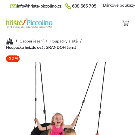
Přejít
Dárkové poukazy
info@hriste-piccolino.cz
608 565 705
na
obsah
Domů
/
/
/
Osobní řešení
Houpačky a sítě
Houpačka hnízdo ovál GRANDOH černá
–22 %