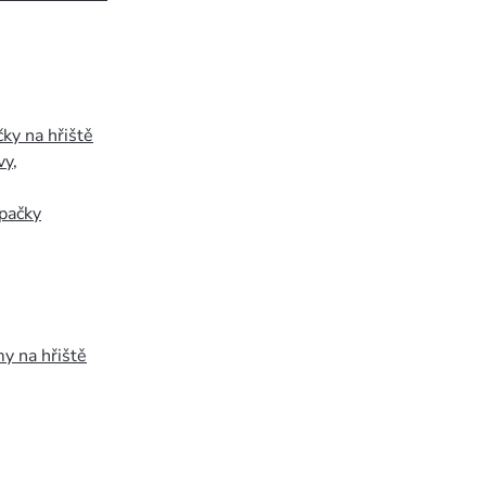
ky na hřiště
vy
,
pačky
y na hřiště