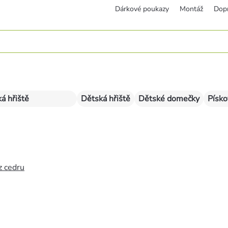
Dárkové poukazy
Montáž
Dop
á hřiště
Dětská hřiště
Dětské domečky
Písko
z cedru