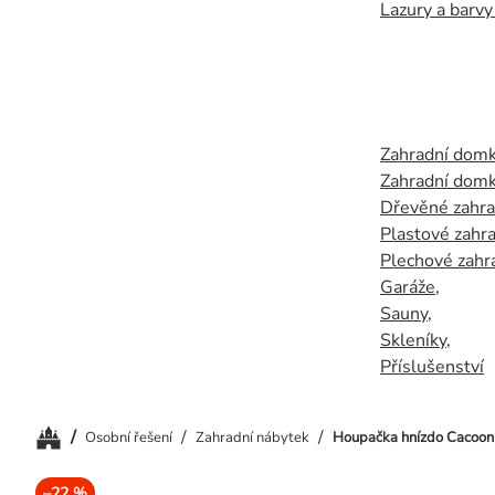
Lazury a barvy
Zahradní dom
Zahradní domk
Dřevěné zahr
Plastové zahr
Plechové zahr
Garáže
,
Sauny
,
Skleníky
,
Příslušenství
Domů
/
/
/
Osobní řešení
Zahradní nábytek
Houpačka hnízdo Cacoon 
–22 %