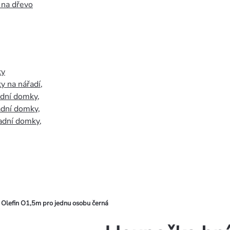
 na dřevo
ky
y na nářadí
,
adní domky
,
adní domky
,
adní domky
,
Olefin O1,5m pro jednu osobu černá