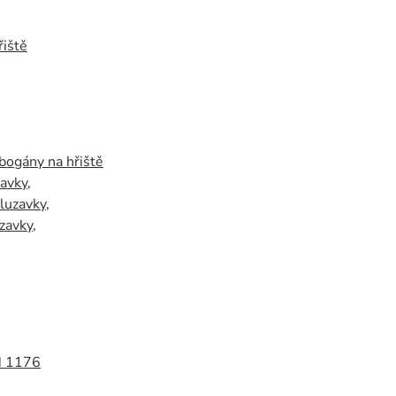
iště
bogány na hřiště
zavky
,
luzavky
,
zavky
,
N 1176