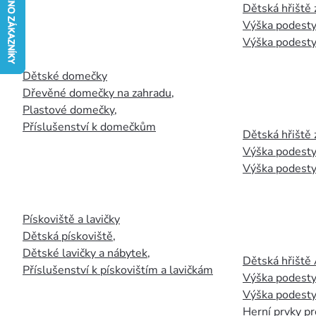
Dětská hřiště
Výška podesty
Výška podesty
Dětské domečky
Dřevěné domečky na zahradu
,
Plastové domečky
,
Příslušenství k domečkům
Dětská hřiště 
Výška podesty
Výška podesty
Pískoviště a lavičky
Dětská pískoviště
,
Dětské lavičky a nábytek
,
Dětská hřiště
Příslušenství k pískovištím a lavičkám
Výška podesty
Výška podesty
Herní prvky pr