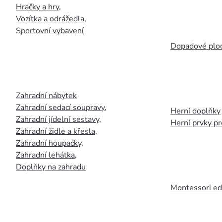
Hračky a hry
,
Vozítka a odrážedla
,
Sportovní vybavení
Dopadové plo
Zahradní nábytek
Zahradní sedací soupravy
,
Herní doplňky
Zahradní jídelní sestavy
,
Herní prvky p
Zahradní židle a křesla
,
Zahradní houpačky
,
Zahradní lehátka
,
Doplňky na zahradu
Montessori ed