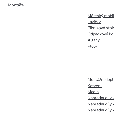
Montáže
Městský mobil
Lavičky
,
Piknikové stol
Odpadkové ko
Altány
,
Ploty
Montážní doplň
Kotvení
,
Madla
,
Náhradní díly
Náhradní díly 
Náhradní díly