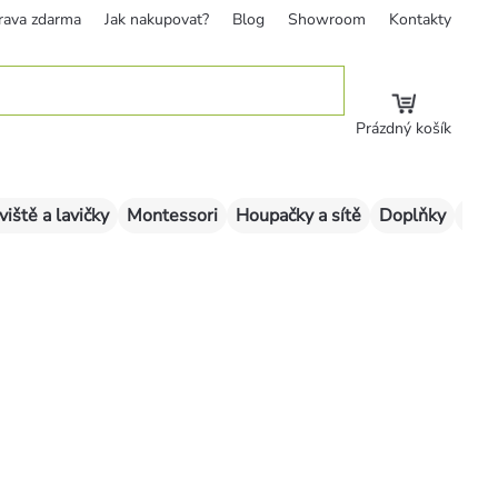
rava zdarma
Jak nakupovat?
Blog
Showroom
Kontakty
Prázdný košík
viště a lavičky
Montessori
Houpačky a sítě
Doplňky
Sklu