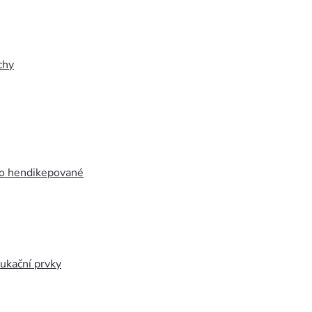
chy
ro hendikepované
ukační prvky