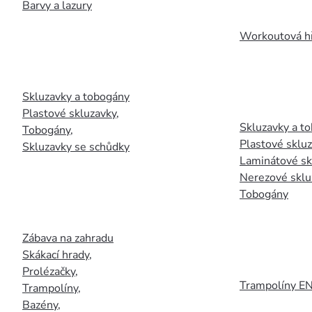
Barvy a lazury
Workoutová hř
Skluzavky a tobogány
Plastové skluzavky
,
Skluzavky a to
Tobogány
,
Plastové sklu
Skluzavky se schůdky
Laminátové sk
Nerezové sklu
Tobogány
Zábava na zahradu
Skákací hrady
,
Prolézačky
,
Trampolíny E
Trampolíny
,
Bazény
,