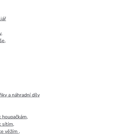
iář
y
,
še
,
ky a náhradní díly
 k houpačkám
,
k sítím
,
 ke věžím
,