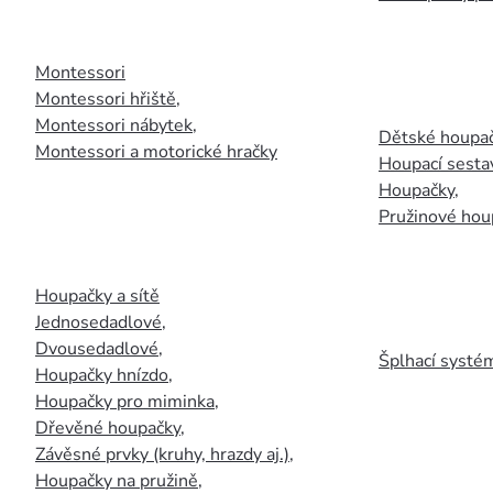
Montessori
Montessori hřiště
,
Montessori nábytek
,
Dětské houpač
Montessori a motorické hračky
Houpací sesta
Houpačky
,
Pružinové hou
Houpačky a sítě
Jednosedadlové
,
Dvousedadlové
,
Šplhací systém
Houpačky hnízdo
,
Houpačky pro miminka
,
Dřevěné houpačky
,
Závěsné prvky (kruhy, hrazdy aj.)
,
Houpačky na pružině
,