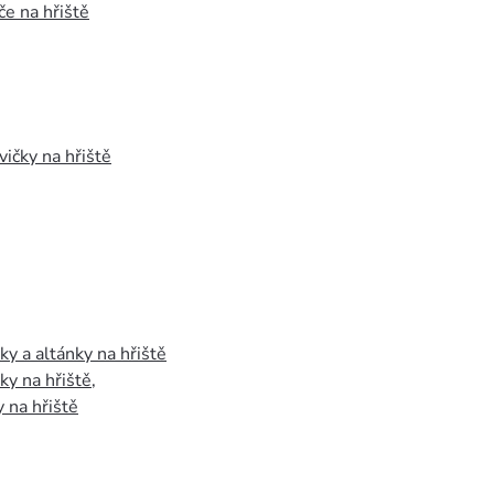
e na hřiště
vičky na hřiště
y a altánky na hřiště
y na hřiště
,
 na hřiště