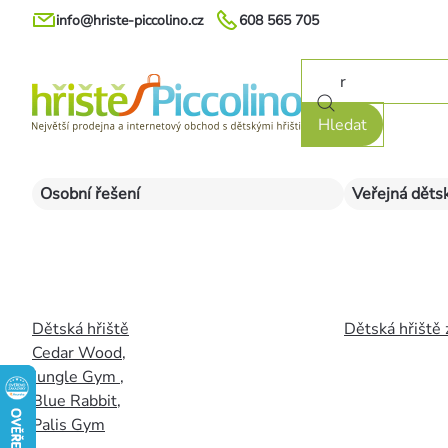
Přejít
info@hriste-piccolino.cz
608 565 705
na
obsah
Hledat
Osobní řešení
Veřejná dětsk
Dětská hřiště
Dětská hřiště 
Cedar Wood
,
Jungle Gym
,
Blue Rabbit
,
Palis Gym