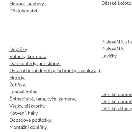
Dětské kolotoč
Houpací sestavy
,
Příslušenství
Pískoviště a la
Pískoviště
,
Doplňky
Lavičky
Volanty, kormidla
,
Dalekohledy, periskopy
,
Ostatní herní doplňky (schránky, zvonky aj.)
,
Hrazdy
,
Žebříky
,
Lanová dráha
,
Dětské domečk
Šplhací sítě, lana, tyče, kameny
,
Dětské domečk
Vlajky, piškvorky
,
Dětské altánky
Kotvení, háky
,
Dopadové podložky
,
Montážní doplňky
,