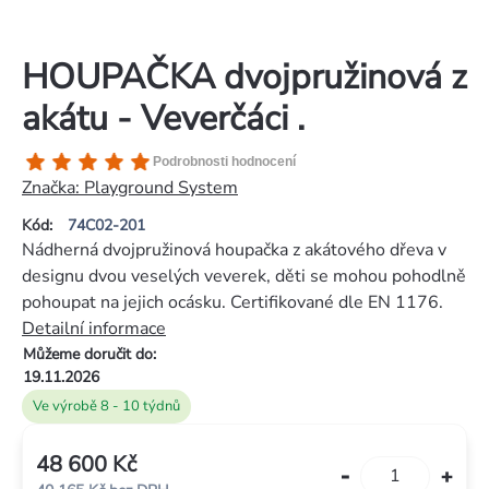
HOUPAČKA dvojpružinová z
akátu - Veverčáci .
Průměrné
Podrobnosti hodnocení
hodnocení
Značka:
Playground System
produktu
Kód:
74C02-201
je
Nádherná dvojpružinová houpačka z akátového dřeva v
5,0
designu dvou veselých veverek, děti se mohou pohodlně
z
pohoupat na jejich ocásku. Certifikované dle EN 1176.
5
Detailní informace
hvězdiček.
Můžeme doručit do:
19.11.2026
Ve výrobě 8 - 10 týdnů
48 600 Kč
Měrná