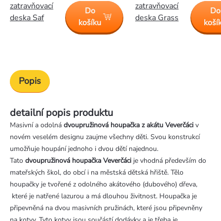
zatravňovací
zatravňovací
Do
Do
deska Saf
deska Grass
košíku
koší
Popis
detailní popis produktu
Masivní a odolná
dvoupružinová houpačka z akátu Veverčáci
v
novém veselém designu zaujme všechny děti. Svou konstrukcí
umožňuje houpání jednoho i dvou dětí najednou.
Tato
dvoupružinová houpačka
Veverčáci
je vhodná především do
mateřských škol, do obcí i na městská dětská hřiště. Tělo
houpačky je tvořené z odolného akátového (dubového) dřeva,
které je natřené lazurou a má dlouhou živitnost. Houpačka je
připevněná na dvou masivních pružinách, které jsou připevněny
na kotvy. Tyto kotvy jsou součástí dodávky a je třeba je