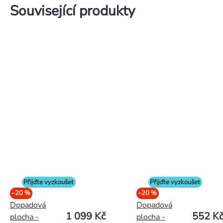
Související produkty
Přijďte vyzkoušet
Přijďte vyzkoušet
–20 %
–20 %
Dopadová
Dopadová
1 099 Kč
552 K
plocha -
plocha -