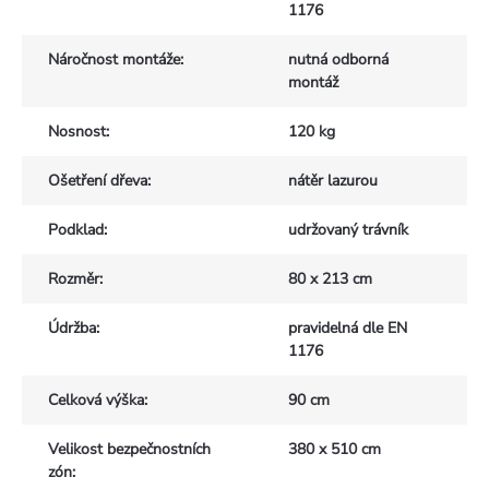
1176
Náročnost montáže
:
nutná odborná
montáž
Nosnost
:
120 kg
Ošetření dřeva
:
nátěr lazurou
Podklad
:
udržovaný trávník
Rozměr
:
80 x 213 cm
Údržba
:
pravidelná dle EN
1176
Celková výška
:
90 cm
Velikost bezpečnostních
380 x 510 cm
zón
: