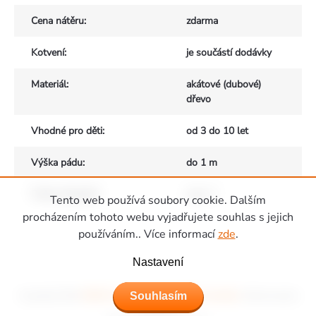
Cena nátěru
:
zdarma
Kotvení
:
je součástí dodávky
Materiál
:
akátové (dubové)
dřevo
Vhodné pro děti
:
od 3 do 10 let
Výška pádu
:
do 1 m
Počet uživatelů
:
max. 2
Tento web používá soubory cookie. Dalším
Zápatí
procházením tohoto webu vyjadřujete souhlas s jejich
používáním.. Více informací
zde
.
Nastavení
Copyright 2026
Hřiště Piccolino - dětská hřiště a domečky
. Všechna práva
Souhlasím
vyhrazena.