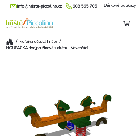
Přejít
Dárkové poukazy
info@hriste-piccolino.cz
608 565 705
na
obsah
Domů
/
/
Veřejná dětská hřiště
HOUPAČKA dvojpružinová z akátu - Veverčáci .