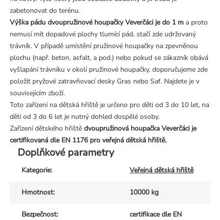
zabetonovat do terénu.
Výška pádu dvoupružinové houpačky Veverčáci je do 1 m
a proto
nemusí mít dopadové plochy tlumící pád, stačí zde udržovaný
trávník. V případě umístění pružinové houpačky na zpevněnou
plochu (např. beton, asfalt, a pod.) nebo pokud se zákazník obává
vyšlapání trávníku v okolí pružinové houpačky, doporučujeme zde
položit pryžové zatravňovací desky Gras nebo Saf. Najdete je v
souvisejícím zboží.
Toto zařízení na dětská hřiště je určeno pro děti od 3 do 10 let, na
děti od 3 do 6 let je nutný dohled dospělé osoby.
Zařízení dětského hřiště
dvoupružinová houpačka
Veverčáci je
certifikovaná dle EN 1176 pro veřejná dětská hřiště.
Doplňkové parametry
Kategorie
:
Veřejná dětská hřiště
Hmotnost
:
10000 kg
Bezpečnost
:
certifikace dle EN