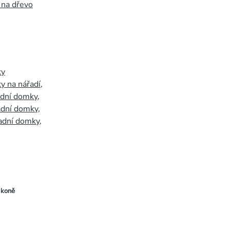
 na dřevo
ky
y na nářadí
,
adní domky
,
adní domky
,
adní domky
,
 koně