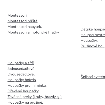
Montessori
Montessori hřiště
,
Montessori nábytek
,
Dětské houpač
Montessori a motorické hračky
Houpací sesta
Houpačky
,
Pružinové hou
Houpačky a sítě
Jednosedadlové
,
Dvousedadlové
,
Šplhací systém
Houpačky hnízdo
,
Houpačky pro miminka
,
Dřevěné houpačky
,
Závěsné prvky (kruhy, hrazdy aj.)
,
Houpačky na pružině
,