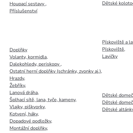
Dětské kolotoč
Houpací sestavy
,
Příslušenství
Pískoviště a la
Pískoviště
,
Doplňky
Lavičky
Volanty, kormidla
,
Dalekohledy, periskopy
,
Ostatní herní doplňky (schránky, zvonky aj.)
,
Hrazdy
,
Žebříky
,
Lanová dráha
,
Dětské domečk
Šplhací sítě, lana, tyče, kameny
,
Dětské domečk
Vlajky, piškvorky
,
Dětské altánky
Kotvení, háky
,
Dopadové podložky
,
Montážní doplňky
,