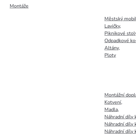
Montáže
Městský mobil
Lavičky
,
Piknikové stol
Odpadkové ko
Altány
,
Ploty
Montážní doplň
Kotvení
,
Madla
,
Náhradní díly
Náhradní díly 
Náhradní díly