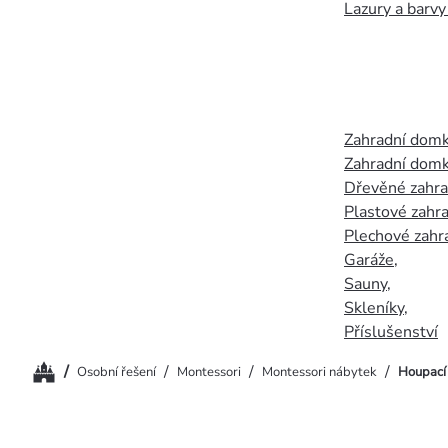
Lazury a barvy
Zahradní dom
Zahradní domk
Dřevěné zahr
Plastové zahr
Plechové zahr
Garáže
,
Sauny
,
Skleníky
,
Příslušenství
Domů
/
/
/
/
Osobní řešení
Montessori
Montessori nábytek
Houpací