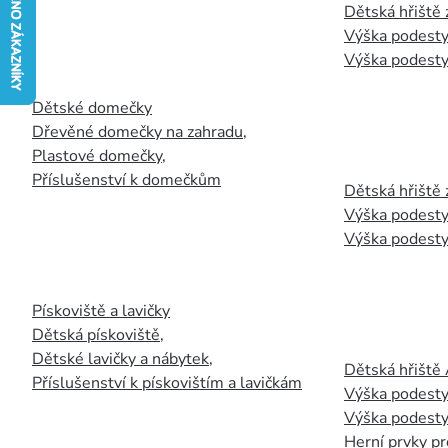
Dětská hřiště
Výška podesty
Výška podesty
Dětské domečky
Dřevěné domečky na zahradu
,
Plastové domečky
,
Příslušenství k domečkům
Dětská hřiště 
Výška podesty
Výška podesty
Pískoviště a lavičky
Dětská pískoviště
,
Dětské lavičky a nábytek
,
Dětská hřiště
Příslušenství k pískovištím a lavičkám
Výška podesty
Výška podesty
Herní prvky pr