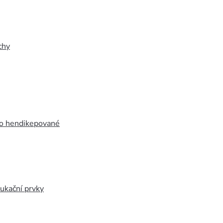
chy
ro hendikepované
ukační prvky