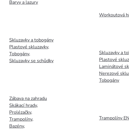
Barvy a lazury
Workoutová hř
Skluzavky a tobogány
Plastové skluzavky
,
Skluzavky a to
Tobogány
,
Plastové sklu
Skluzavky se schůdky
Laminátové sk
Nerezové sklu
Tobogány
Zábava na zahradu
Skákací hrady
,
Prolézačky
,
Trampolíny E
Trampolíny
,
Bazény
,