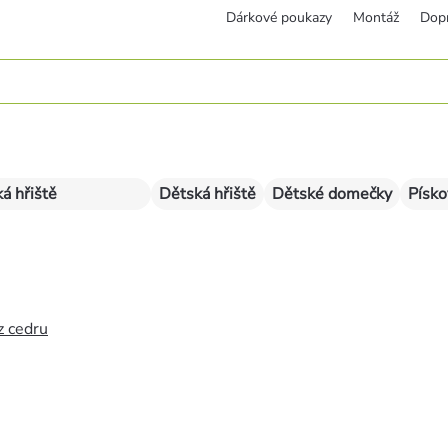
Dárkové poukazy
Montáž
Dop
á hřiště
Dětská hřiště
Dětské domečky
Písko
z cedru