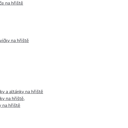
e na hřiště
vičky na hřiště
y a altánky na hřiště
y na hřiště
,
 na hřiště