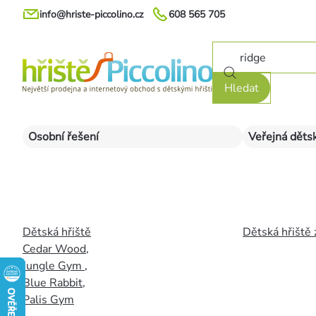
Přejít
info@hriste-piccolino.cz
608 565 705
na
obsah
Hledat
Osobní řešení
Veřejná dětsk
Dětská hřiště
Dětská hřiště 
Cedar Wood
,
Jungle Gym
,
Blue Rabbit
,
Palis Gym