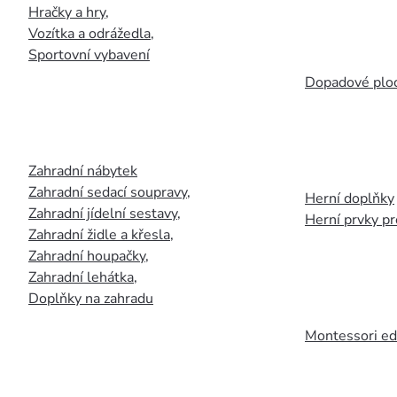
Hračky a hry
,
Vozítka a odrážedla
,
Sportovní vybavení
Dopadové plo
Zahradní nábytek
Zahradní sedací soupravy
,
Herní doplňky
Zahradní jídelní sestavy
,
Herní prvky p
Zahradní židle a křesla
,
Zahradní houpačky
,
Zahradní lehátka
,
Doplňky na zahradu
Montessori ed