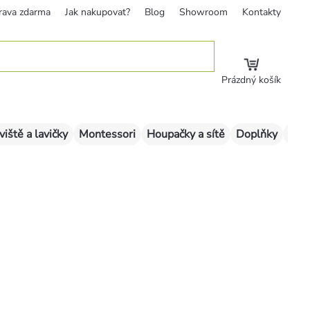
rava zdarma
Jak nakupovat?
Blog
Showroom
Kontakty
Prázdný košík
viště a lavičky
Montessori
Houpačky a sítě
Doplňky
Sklu