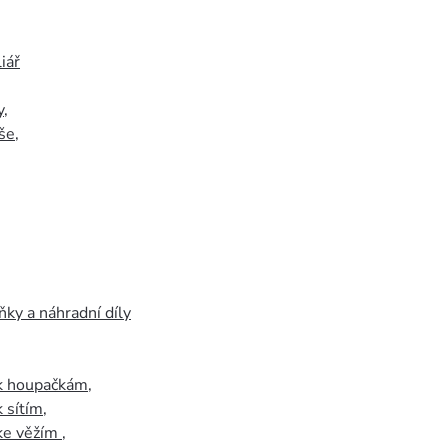
iář
y
,
še
,
ky a náhradní díly
 k houpačkám
,
k sítím
,
 ke věžím
,