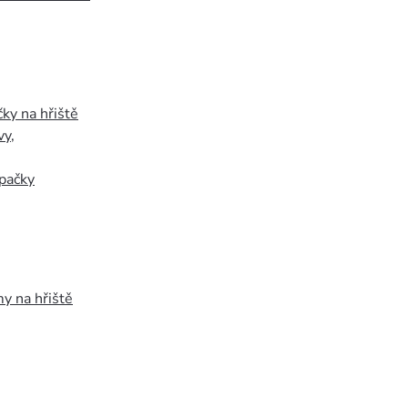
ky na hřiště
vy
,
pačky
y na hřiště