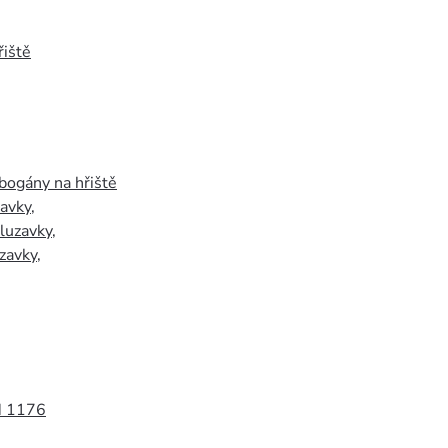
iště
bogány na hřiště
zavky
,
luzavky
,
zavky
,
N 1176