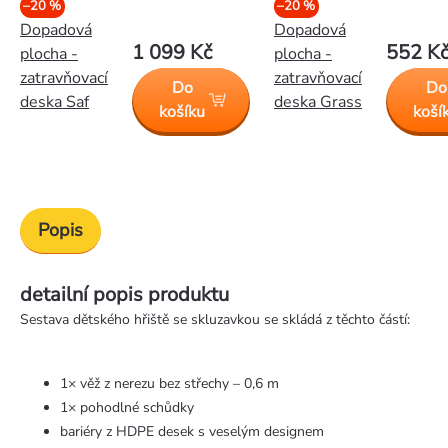
–20 %
–20 %
Dopadová
Dopadová
1 099 Kč
552 K
plocha -
plocha -
zatravňovací
zatravňovací
Do
Do
deska Saf
deska Grass
košíku
koší
Popis
detailní popis produktu
Sestava dětského hřiště se skluzavkou se skládá z těchto částí:
1× věž z nerezu bez střechy – 0,6 m
1× pohodlné schůdky
bariéry z HDPE desek s veselým designem