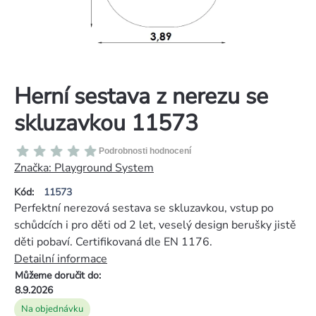
Herní sestava z nerezu se
skluzavkou 11573
Průměrné
Podrobnosti hodnocení
hodnocení
Značka:
Playground System
produktu
Kód:
11573
je
Perfektní nerezová sestava se skluzavkou, vstup po
0,0
schůdcích i pro děti od 2 let, veselý design berušky jistě
z
děti pobaví. Certifikovaná dle EN 1176.
5
Detailní informace
hvězdiček.
Můžeme doručit do:
8.9.2026
Na objednávku