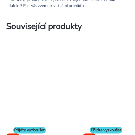
Zde si vše prohlédnete, vyzkoušíte i objednáte. Máte to k nám
daleko? Pak Vás zveme k virtuální prohlídce.
Související produkty
Přijďte vyzkoušet
Přijďte vyzkoušet