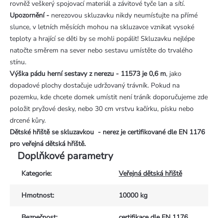
rovněž veškerý spojovací materiál a závitové tyče lan a sítí.
Upozornění -
nerezovou skluzavku nikdy neumísťujte na přímé
slunce, v letních měsících mohou na skluzavce vznikat vysoké
teploty a hrající se děti by se mohli popálit! Skluzavku nejlépe
natočte směrem na sever nebo sestavu umístěte do trvalého
stínu.
Výška pádu herní sestavy z nerezu - 11573 je 0,6 m
, jako
dopadové plochy dostačuje udržovaný trávník. Pokud na
pozemku, kde chcete domek umístit není tráník doporučujeme zde
položit pryžové desky, nebo 30 cm vrstvu kačírku, písku nebo
drcené kůry.
Dětské hřiště se skluzavkou - nerez je certifikované dle EN 1176
pro veřejná dětská hřiště.
Doplňkové parametry
Kategorie
:
Veřejná dětská hřiště
Hmotnost
:
10000 kg
Bezpečnost
:
certifikace dle EN 1176