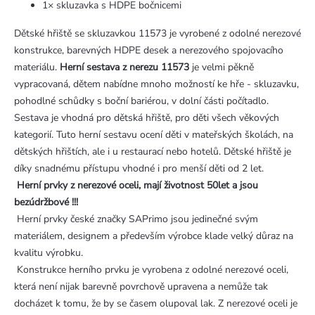
1× skluzavka s HDPE bočnicemi
Dětské hřiště se skluzavkou 11573 je vyrobené z odolné nerezové
konstrukce, barevných HDPE desek a nerezového spojovacího
materiálu.
Herní sestava z nerezu 11573
je velmi pěkně
vypracovaná, dětem nabídne mnoho možností ke hře - skluzavku,
pohodlné schůdky s boční bariérou, v dolní části počítadlo.
Sestava je vhodná pro dětská hřiště, pro děti všech věkových
kategorií. Tuto herní sestavu ocení děti v mateřských školách, na
dětských hřištích, ale i u restaurací nebo hotelů. Dětské hřiště je
díky snadnému přístupu vhodné i pro menší děti od 2 let.
Herní prvky z nerezové oceli, mají životnost 50let a jsou
bezúdržbové !!!
Herní prvky české značky SAPrimo jsou jedinečné svým
materiálem, designem a především výrobce klade velký důraz na
kvalitu výrobku.
Konstrukce herního prvku je vyrobena z odolné nerezové oceli,
která není nijak barevně povrchově upravena a nemůže tak
docházet k tomu, že by se časem olupoval lak. Z nerezové oceli je