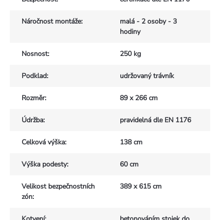
Náročnost montáže
:
malá - 2 osoby - 3
hodiny
Nosnost
:
250 kg
Podklad
:
udržovaný trávník
Rozměr
:
89 x 266 cm
Údržba
:
pravidelná dle EN 1176
Celková výška
:
138 cm
Výška podesty
:
60 cm
Velikost bezpečnostních
389 x 615 cm
zón
:
Kotvení
:
betonováním stojek do