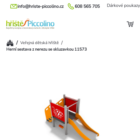
Přejít
Dárkové poukazy
info@hriste-piccolino.cz
608 565 705
na
obsah
Domů
/
/
Veřejná dětská hřiště
Herní sestava z nerezu se skluzavkou 11573