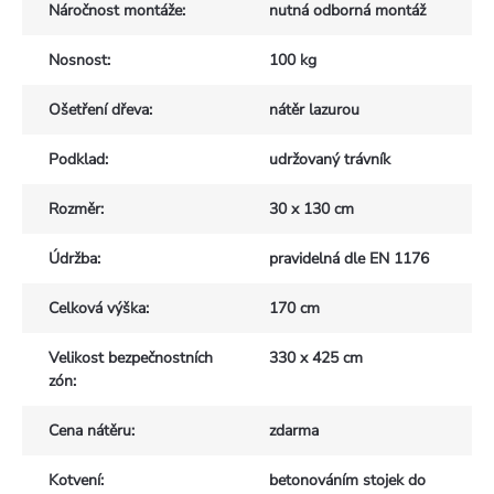
Náročnost montáže
:
nutná odborná montáž
Nosnost
:
100 kg
Ošetření dřeva
:
nátěr lazurou
Podklad
:
udržovaný trávník
Rozměr
:
30 x 130 cm
Údržba
:
pravidelná dle EN 1176
Celková výška
:
170 cm
Velikost bezpečnostních
330 x 425 cm
zón
:
Cena nátěru
:
zdarma
Kotvení
:
betonováním stojek do