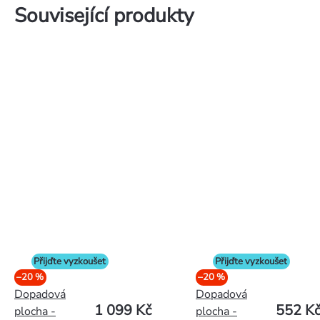
Související produkty
Přijďte vyzkoušet
Přijďte vyzkoušet
–20 %
–20 %
Dopadová
Dopadová
1 099 Kč
552 K
plocha -
plocha -