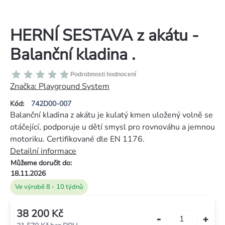
HERNÍ SESTAVA z akátu -
Balanční kladina .
Průměrné
Podrobnosti hodnocení
hodnocení
Značka:
Playground System
produktu
Kód:
742D00-007
je
Balanční kladina z akátu je kulatý kmen uložený volně se
0,0
otáčející, podporuje u dětí smysl pro rovnováhu a jemnou
z
motoriku. Certifikované dle EN 1176.
5
Detailní informace
hvězdiček.
Můžeme doručit do:
18.11.2026
Ve výrobě 8 - 10 týdnů
38 200 Kč
Měrná