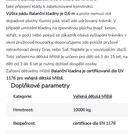
také připojení klády k zabetonované konstrukci.
Výška pádu Balanční kladiny je 0,6 m
a proto nemusí mít
dopadové plochy tlumící pád, stačí zde udržovaný trávník. V
případě umístění kladiny na zpevněnou plochu (např. beton,
asfalt, a pod.) nebo pokud se zákazník obává vyšlapání trávníku v
okolí pružinové houpačky, doporučujeme zde položit pryžové
zatravňovací desky Gras nebo Saf. Najdete je v souvisejícím zboží.
Toto zařízení na dětská hřiště je určeno pro děti od 3 do 15 let, na
děti od 3 do 6 let je nutný dohled dospělé osoby.
Zařízení dětského hřiště
Balanční kladina
je certifikované dle EN
1176 pro veřejná dětská hřiště.
Doplňkové parametry
Kategorie
:
Veřejná dětská hřiště
Hmotnost
:
10000 kg
Bezpečnost
:
certifikace dle EN 1176