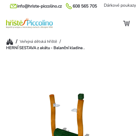
Přejít
Dárkové poukazy
info@hriste-piccolino.cz
608 565 705
na
obsah
Domů
/
/
Veřejná dětská hřiště
HERNÍ SESTAVA z akátu - Balanční kladina .