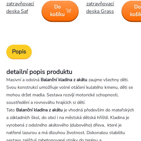
zatravňovací
zatravňovací
Do
Do
deska Saf
deska Grass
košíku
koší
Popis
detailní popis produktu
Masivní a odolná
Balanční kladina z akátu
zaujme všechny děti.
Svou konstrukcí umožňuje volné otáčení kulatého kmenu, děti se
mohou držet madla. Sestava rozvíjí motorické schopnosti,
soustředění a rovnováhu hrajících si dětí.
Tato
Balanční kladina z akátu
je vhodná především do mateřských
a základních škol, do obcí i na městská dětská hřiště. Kladina je
vyrobená z odolného akátového (dubového) dřeva, které je
natřené lazurou a má dlouhou životnost. Dokonalou stabilitu
sestavy zajišťují zabetonované stojky do terénu a