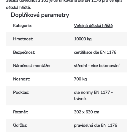
Stezka dovednosti 101
je certifikovaná dle EN 1176 pro veřejná
dětská hřiště.
Doplňkové parametry
Kategorie
:
Veřejná dětská hřiště
Hmotnost
:
10000 kg
Bezpečnost
:
certifikace dle EN 1176
Náročnost montáže
:
střední - více betonování
Nosnost
:
700 kg
Podklad
:
dle normy EN 1177 -
trávník
Rozměr
:
302 x 630 cm
Údržba
:
pravidelná dle EN 1176