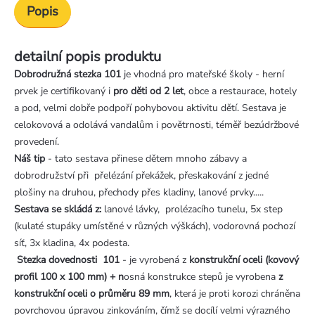
Popis
detailní popis produktu
Dobrodružná stezka 101
je vhodná pro mateřské školy - herní
prvek je certifikovaný i
pro děti od 2 let
, obce a restaurace, hotely
a pod, velmi dobře podpoří pohybovou aktivitu dětí. Sestava je
celokovová a odolává vandalům i povětrnosti, téměř bezúdržbové
provedení.
Náš tip
- tato sestava přinese dětem mnoho zábavy a
dobrodružství při přelézání překážek, přeskakování z jedné
plošiny na druhou, přechody přes kladiny, lanové prvky.....
Sestava se skládá z:
lanové lávky, prolézacího tunelu, 5x step
(kulaté stupáky umístěné v různých výškách), vodorovná pochozí
síť, 3x kladina, 4x podesta.
Stezka dovednosti 101
- je vyrobená z
konstrukční oceli (kovový
profil 100 x 100 mm) + n
osná konstrukce stepů je vyrobena
z
konstrukční oceli o průměru 89 mm
, která je proti korozi chráněna
povrchovou úpravou zinkováním, čímž se docílí velmi výrazného