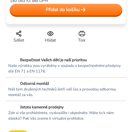
140 083 Kč
bez DPH
cena:
Přidat do košíku
Sdílet
Hlídat
Tisk
Bezpečnost Vašich dětí je naší prioritou
Naše výrobky jsou vyráběny v souladu s bezpečnostními předpisy
dle EN 71 a EN 1176.
Odborná montáž
Náš tým zkušených techniků šetří váš čas a provedou odbornou
montáž za vás.
Jistota kamenné prodejny
Zde si vše prohlédnete, vyzkoušíte i objednáte. Máte to k nám
daleko? Pak Vás zveme k virtuální prohlídce.