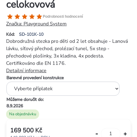
celokovová
Průměrné
Podrobnosti hodnocení
hodnocení
Značka:
Playground System
produktu
Kód:
SD-101K-10
je
Dobrodružná stezka pro děti od 2 let obsahuje - Lanová
5,0
lávku, síťový přechod, prolézací tunel, 5x step -
z
přechodové plošinky, 3x kladina, 4x podesta.
5
Certifikováno dle EN 1176.
hvězdiček.
Detailní informace
Barevné provedení konstrukce
Můžeme doručit do:
8.9.2026
Na objednávku
169 500 Kč
Měrná