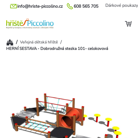
Přejít
Dárkové poukazy
info@hriste-piccolino.cz
608 565 705
na
obsah
Domů
/
/
Veřejná dětská hřiště
HERNÍ SESTAVA - Dobrodružná stezka 101- celokovová