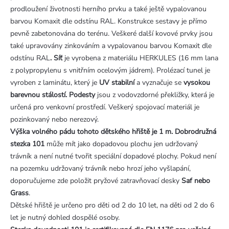
prodloužení životnosti herního prvku a také ještě vypalovanou
barvou Komaxit dle odstínu RAL. Konstrukce sestavy je přímo
pevně zabetonována do terénu. Veškeré další kovové prvky jsou
také upravovány zinkováním a vypalovanou barvou Komaxit
dle
odstínu RAL
.
Síť
je vyrobena z materiálu HERKULES (16 mm lana
z polypropylenu s vnitřním ocelovým jádrem). Prolézací tunel je
vyroben z laminátu, který je
UV stabilní
a vyznačuje se
vysokou
barevnou stálostí.
Podesty
jsou z vodovzdorné překližky, která je
určená pro venkovní prostředí. Veškerý spojovací materiál je
pozinkovaný nebo nerezový.
Výška volného pádu tohoto dětského hřiště je 1 m. Dobrodružná
stezka 101
může mít jako dopadovou plochu jen udržovaný
trávník a není nutné tvořit speciální dopadové plochy. Pokud není
na pozemku udržovaný trávník nebo hrozí jeho vyšlapání,
doporučujeme zde položit pryžové zatravňovací desky
Saf nebo
Grass
.
Dětské hřiště je určeno pro děti od 2 do 10 let, na děti od 2 do 6
let je nutný dohled dospělé osoby.