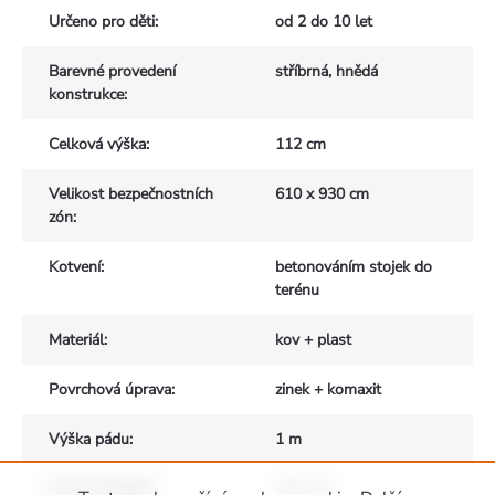
Určeno pro děti
:
od 2 do 10 let
Barevné provedení
stříbrná, hnědá
konstrukce
:
Celková výška
:
112 cm
Velikost bezpečnostních
610 x 930 cm
zón
:
Kotvení
:
betonováním stojek do
terénu
Materiál
:
kov + plast
Povrchová úprava
:
zinek + komaxit
Výška pádu
:
1 m
Počet uživatelů
:
max. 13