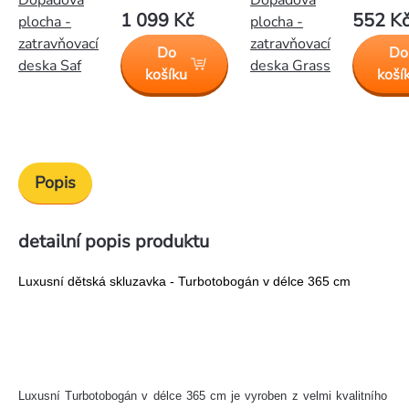
1 099 Kč
552 K
plocha -
plocha -
zatravňovací
zatravňovací
Do
Do
deska Saf
deska Grass
košíku
koší
Popis
detailní popis produktu
Luxusní dětská skluzavka - Turbotobogán v délce 365 cm
Luxusní Turbotobogán v délce 365 cm je vyroben z velmi kvalitního