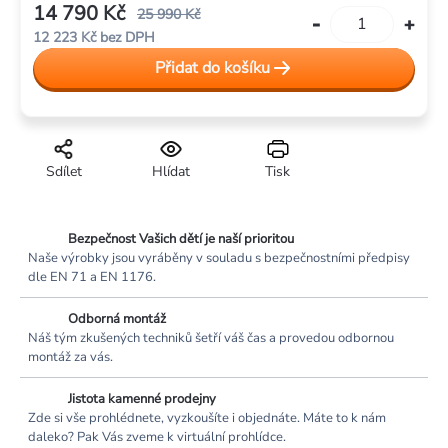
14 790 Kč
25 990 Kč
12 223 Kč bez DPH
Měrná
Přidat do košíku
cena:
Sdílet
Hlídat
Tisk
Bezpečnost Vašich dětí je naší prioritou
Naše výrobky jsou vyráběny v souladu s bezpečnostními předpisy
dle EN 71 a EN 1176.
Odborná montáž
Náš tým zkušených techniků šetří váš čas a provedou odbornou
montáž za vás.
Jistota kamenné prodejny
Zde si vše prohlédnete, vyzkoušíte i objednáte. Máte to k nám
daleko? Pak Vás zveme k virtuální prohlídce.