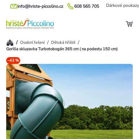
Přejít
Dárkové poukazy
info@hriste-piccolino.cz
608 565 705
na
obsah
Domů
/
/
/
Osobní řešení
Dětská hřiště
Gorilla skluzavka Turbotobogán 365 cm ( na podestu 150 cm)
–43 %