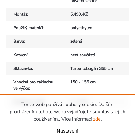
privátní sektor
Montáž
:
5.490,-Kč
Použitý materiál
:
polyethylen
Barva
:
zelená
Kotvení
:
není součástí
Skluzavka
:
Turbo tobogán 365 cm
Vhodná pro základnu
150 - 155 cm
ve výšce
:
Vhodné pro děti
:
3 - 10 let
Tento web používá soubory cookie. Dalším
Zápatí
procházením tohoto webu vyjadřujete souhlas s jejich
používáním.. Více informací
zde
.
Nastavení