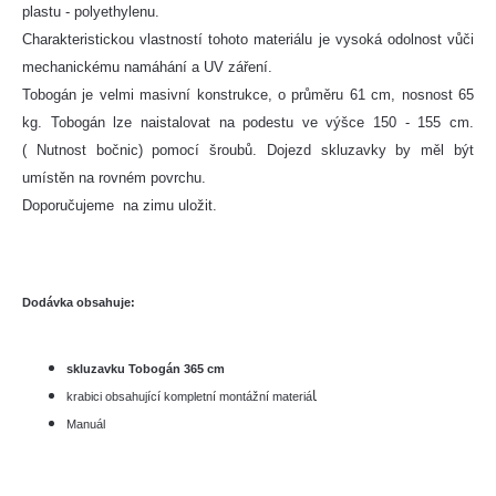
plastu - polyethylenu.
Charakteristickou vlastností tohoto materiálu je vysoká odolnost vůči
mechanickému namáhání a UV záření.
Tobogán je velmi masivní konstrukce, o průměru 61 cm, nosnost 65
kg. Tobogán lze naistalovat na podestu ve výšce 150 - 155 cm.
( Nutnost bočnic) pomocí šroubů. Dojezd skluzavky by měl být
umístěn na rovném povrchu.
Doporučujeme na zimu uložit.
Dodávka obsahuje:
skluzavku Tobogán 365 cm
l
k
rabici obsahující kompletní montážní materiá
Manuál