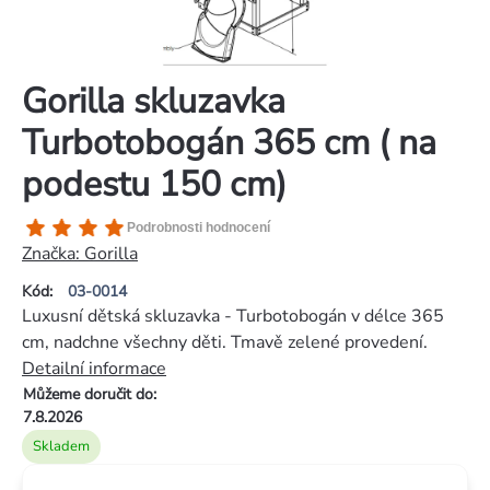
Gorilla skluzavka
Turbotobogán 365 cm ( na
podestu 150 cm)
Průměrné
Podrobnosti hodnocení
hodnocení
Značka:
Gorilla
produktu
Kód:
03-0014
je
Luxusní dětská skluzavka - Turbotobogán v délce 365
4,5
cm, nadchne všechny děti. Tmavě zelené provedení.
z
Detailní informace
5
Můžeme doručit do:
hvězdiček.
7.8.2026
Skladem