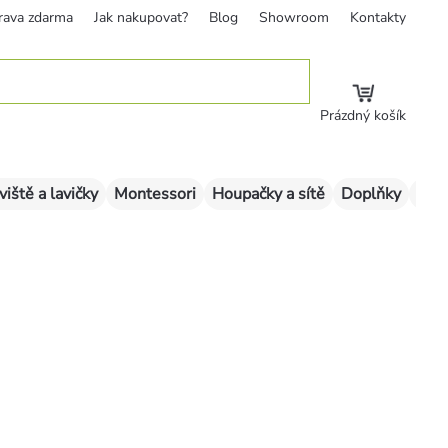
rava zdarma
Jak nakupovat?
Blog
Showroom
Kontakty
Prázdný košík
viště a lavičky
Montessori
Houpačky a sítě
Doplňky
Sklu