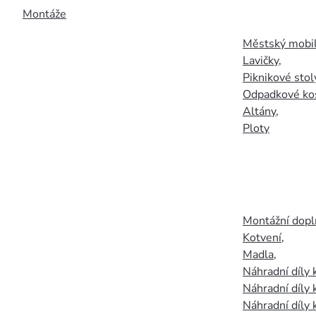
Montáže
Městský mobil
Lavičky
,
Piknikové stol
Odpadkové ko
Altány
,
Ploty
Montážní doplň
Kotvení
,
Madla
,
Náhradní díly
Náhradní díly 
Náhradní díly