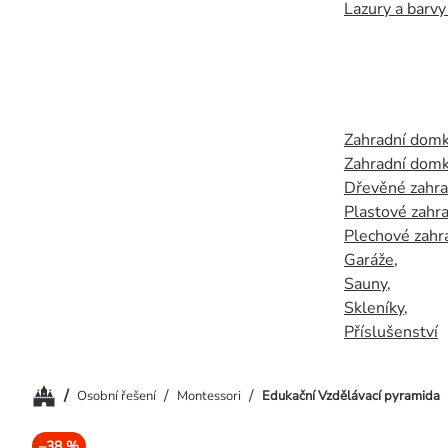
Lazury a barvy
Zahradní dom
Zahradní domk
Dřevěné zahr
Plastové zahr
Plechové zahr
Garáže
,
Sauny
,
Skleníky
,
Příslušenství
Domů
/
/
/
Osobní řešení
Montessori
Edukační Vzdělávací pyramida
–38 %