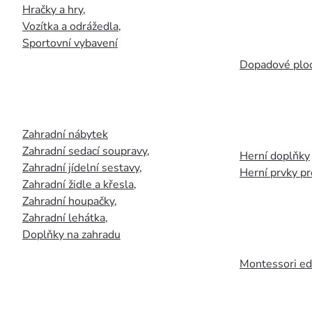
Hračky a hry
,
Vozítka a odrážedla
,
Sportovní vybavení
Dopadové plo
Zahradní nábytek
Zahradní sedací soupravy
,
Herní doplňky
Zahradní jídelní sestavy
,
Herní prvky p
Zahradní židle a křesla
,
Zahradní houpačky
,
Zahradní lehátka
,
Doplňky na zahradu
Montessori ed