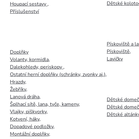
Dětské kolotoč
Houpací sestavy
,
Příslušenství
Pískoviště a la
Pískoviště
,
Doplňky
Lavičky
Volanty, kormidla
,
Dalekohledy, periskopy
,
Ostatní herní doplňky (schránky, zvonky aj.)
,
Hrazdy
,
Žebříky
,
Lanová dráha
,
Dětské domečk
Šplhací sítě, lana, tyče, kameny
,
Dětské domečk
Vlajky, piškvorky
,
Dětské altánky
Kotvení, háky
,
Dopadové podložky
,
Montážní doplňky
,