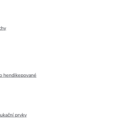
chy
ro hendikepované
ukační prvky