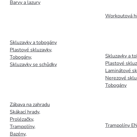
Barvy a lazury
Workoutová hř
Skluzavky a tobogány
Plastové skluzavky
,
Skluzavky a to
Tobogány
,
Plastové sklu
Skluzavky se schůdky
Laminátové sk
Nerezové sklu
Tobogány
Zábava na zahradu
Skákací hrady
,
Prolézačky
,
Trampolíny E
Trampolíny
,
Bazény
,