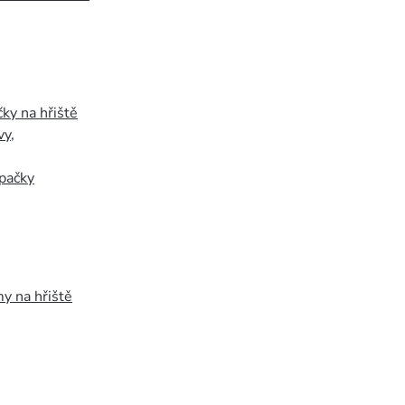
ky na hřiště
vy
,
pačky
y na hřiště