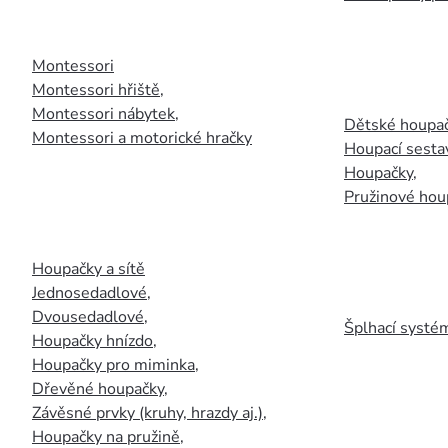
Montessori
Montessori hřiště
,
Montessori nábytek
,
Dětské houpač
Montessori a motorické hračky
Houpací sesta
Houpačky
,
Pružinové hou
Houpačky a sítě
Jednosedadlové
,
Dvousedadlové
,
Šplhací systém
Houpačky hnízdo
,
Houpačky pro miminka
,
Dřevěné houpačky
,
Závěsné prvky (kruhy, hrazdy aj.)
,
Houpačky na pružině
,