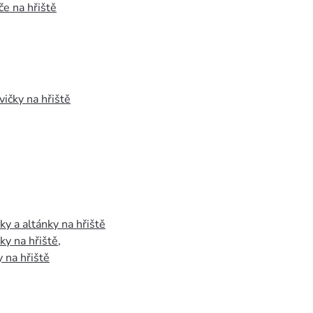
e na hřiště
vičky na hřiště
y a altánky na hřiště
y na hřiště
,
 na hřiště