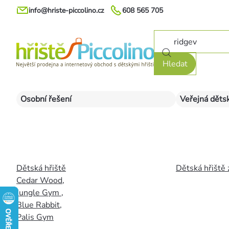
Přejít
info@hriste-piccolino.cz
608 565 705
na
obsah
Hledat
Osobní řešení
Veřejná dětsk
Dětská hřiště
Dětská hřiště 
Cedar Wood
,
Jungle Gym
,
Blue Rabbit
,
Palis Gym