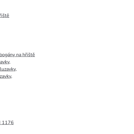
iště
bogány na hřiště
zavky
,
luzavky
,
zavky
,
N 1176