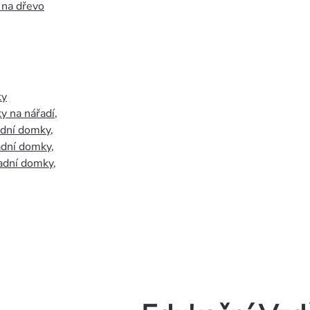
 na dřevo
ky
y na nářadí
,
adní domky
,
adní domky
,
adní domky
,