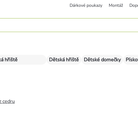
Dárkové poukazy
Montáž
Dop
á hřiště
Dětská hřiště
Dětské domečky
Písko
z cedru