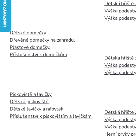
Dětská hřiště
Výška podesty
Výška podesty
Dětské domečky
Dřevěné domečky na zahradu
,
Plastové domečky
,
Příslušenství k domečkům
Dětská hřiště 
Výška podesty
Výška podesty
Pískoviště a lavičky
Dětská pískoviště
,
Dětské lavičky a nábytek
,
Dětská hřiště
Příslušenství k pískovištím a lavičkám
Výška podesty
Výška podesty
Herní prvky pr