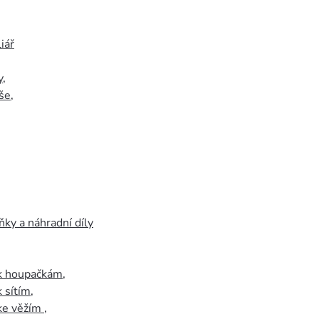
iář
y
,
še
,
ky a náhradní díly
 k houpačkám
,
k sítím
,
 ke věžím
,