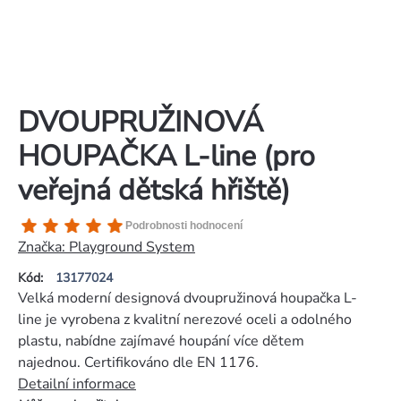
DVOUPRUŽINOVÁ
HOUPAČKA L-line (pro
veřejná dětská hřiště)
Průměrné
Podrobnosti hodnocení
hodnocení
Značka:
Playground System
produktu
Kód:
13177024
je
Velká moderní designová dvoupružinová houpačka L-
5,0
line je vyrobena z kvalitní nerezové oceli a odolného
z
plastu, nabídne zajímavé houpání více dětem
5
najednou. Certifikováno dle EN 1176.
hvězdiček.
Detailní informace