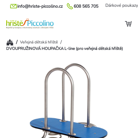
Přejít
Dárkové poukazy
info@hriste-piccolino.cz
608 565 705
na
obsah
Domů
/
/
Veřejná dětská hřiště
DVOUPRUŽINOVÁ HOUPAČKA L-line (pro veřejná dětská hřiště)