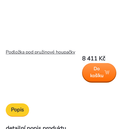
Podložka pod pružinové houpačky
8 411 Kč
Do
košíku
Popis
detailní popis produktu