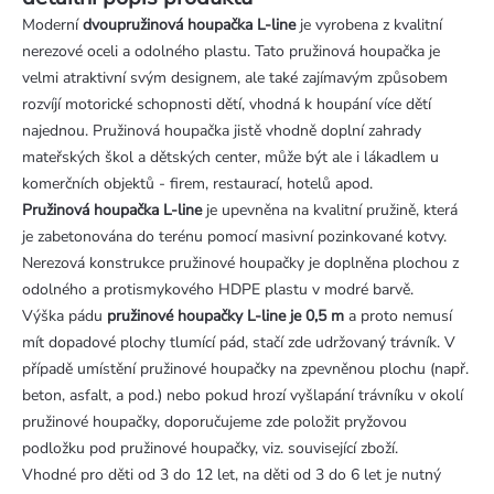
Moderní
dvoupružinová houpačka L-line
je vyrobena z kvalitní
nerezové oceli a odolného plastu. Tato pružinová houpačka je
velmi atraktivní svým designem, ale také zajímavým způsobem
rozvíjí motorické schopnosti dětí, vhodná k houpání více dětí
najednou. Pružinová houpačka jistě vhodně doplní zahrady
mateřských škol a dětských center, může být ale i lákadlem u
komerčních objektů - firem, restaurací, hotelů apod.
Pružinová houpačka L-line
je upevněna na kvalitní pružině, která
je zabetonována do terénu pomocí masivní pozinkované kotvy.
Nerezová konstrukce pružinové houpačky je doplněna plochou z
odolného a protismykového HDPE plastu v modré barvě.
Výška pádu
pružinové houpačky L-line je 0,5 m
a proto nemusí
mít dopadové plochy tlumící pád, stačí zde udržovaný trávník. V
případě umístění pružinové houpačky na zpevněnou plochu (např.
beton, asfalt, a pod.) nebo pokud hrozí vyšlapání trávníku v okolí
pružinové houpačky, doporučujeme zde položit pryžovou
podložku pod pružinové houpačky, viz. související zboží.
Vhodné pro děti od 3 do 12 let, na děti od 3 do 6 let je nutný