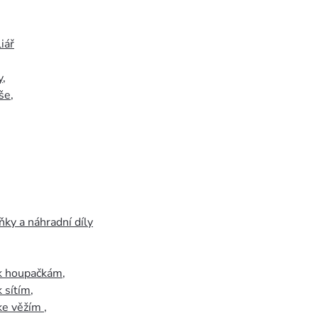
iář
y
,
še
,
ky a náhradní díly
 k houpačkám
,
k sítím
,
 ke věžím
,