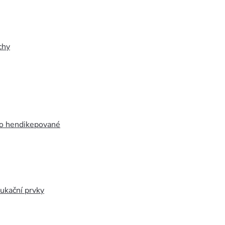
chy
ro hendikepované
ukační prvky