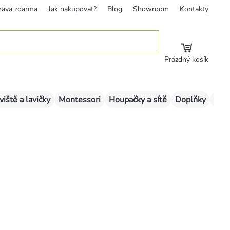
rava zdarma
Jak nakupovat?
Blog
Showroom
Kontakty
Prázdný košík
viště a lavičky
Montessori
Houpačky a sítě
Doplňky
Sklu