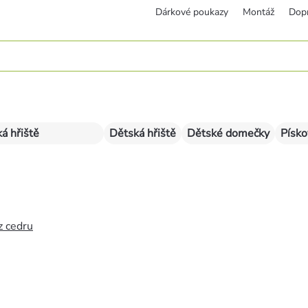
Dárkové poukazy
Montáž
Dop
á hřiště
Dětská hřiště
Dětské domečky
Písko
z cedru