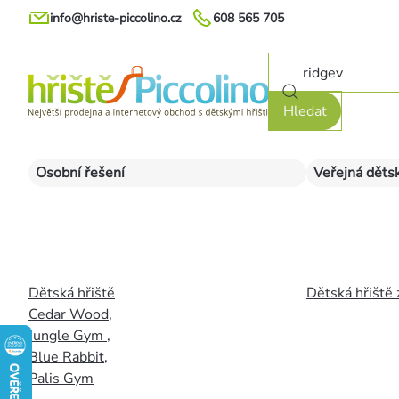
Přejít
info@hriste-piccolino.cz
608 565 705
na
obsah
Hledat
Osobní řešení
Veřejná dětsk
Dětská hřiště
Dětská hřiště 
Cedar Wood
,
Jungle Gym
,
Blue Rabbit
,
Palis Gym