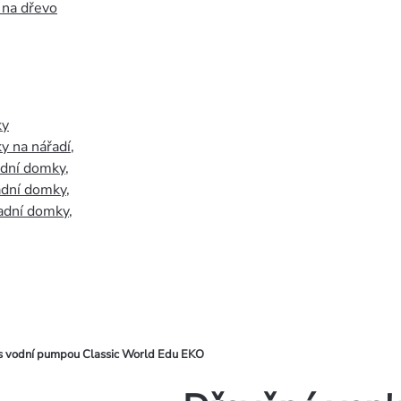
 na dřevo
ky
y na nářadí
,
adní domky
,
adní domky
,
adní domky
,
s vodní pumpou Classic World Edu EKO