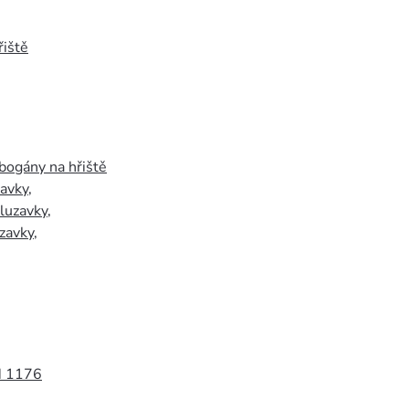
iště
bogány na hřiště
zavky
,
luzavky
,
zavky
,
N 1176