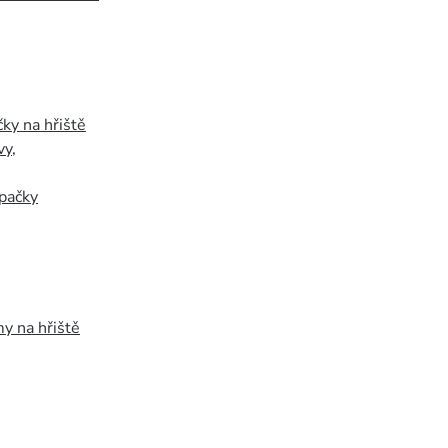
ky na hřiště
vy
,
pačky
y na hřiště