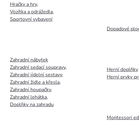
Hračky a hry
,
Vozítka a odrážedla
,
Sportovní vybavení
Dopadové plo
Zahradní nábytek
Zahradní sedací soupravy
,
Herní doplňky
Zahradní jídelní sestavy
,
Herní prvky p
Zahradní židle a křesla
,
Zahradní houpačky
,
Zahradní lehátka
,
Doplňky na zahradu
Montessori ed