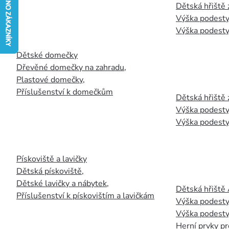
Dětská hřiště
Výška podesty
Výška podesty
Dětské domečky
Dřevěné domečky na zahradu
,
Plastové domečky
,
Příslušenství k domečkům
Dětská hřiště 
Výška podesty
Výška podesty
Pískoviště a lavičky
Dětská pískoviště
,
Dětské lavičky a nábytek
,
Dětská hřiště
Příslušenství k pískovištím a lavičkám
Výška podesty
Výška podesty
Herní prvky pr