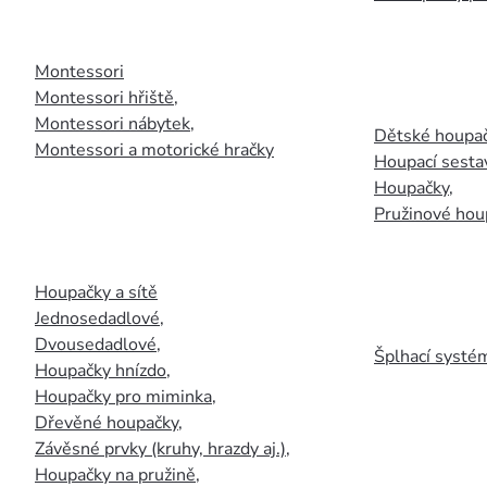
Montessori
Montessori hřiště
,
Montessori nábytek
,
Dětské houpač
Montessori a motorické hračky
Houpací sesta
Houpačky
,
Pružinové hou
Houpačky a sítě
Jednosedadlové
,
Dvousedadlové
,
Šplhací systém
Houpačky hnízdo
,
Houpačky pro miminka
,
Dřevěné houpačky
,
Závěsné prvky (kruhy, hrazdy aj.)
,
Houpačky na pružině
,