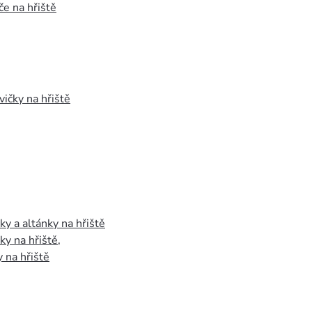
e na hřiště
vičky na hřiště
y a altánky na hřiště
y na hřiště
,
 na hřiště