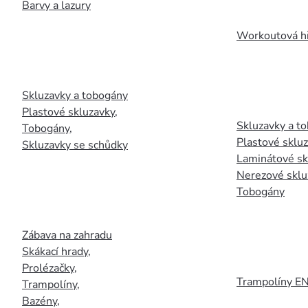
Barvy a lazury
Workoutová hř
Skluzavky a tobogány
Plastové skluzavky
,
Skluzavky a to
Tobogány
,
Plastové sklu
Skluzavky se schůdky
Laminátové sk
Nerezové sklu
Tobogány
Zábava na zahradu
Skákací hrady
,
Prolézačky
,
Trampolíny E
Trampolíny
,
Bazény
,