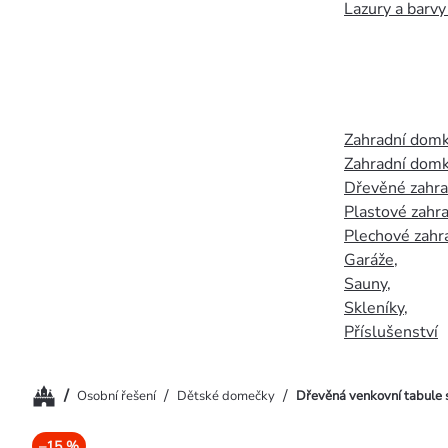
Lazury a barvy
Zahradní dom
Zahradní domk
Dřevěné zahr
Plastové zahr
Plechové zahr
Garáže
,
Sauny
,
Skleníky
,
Příslušenství
Domů
/
/
/
Osobní řešení
Dětské domečky
Dřevěná venkovní tabule 
–15 %