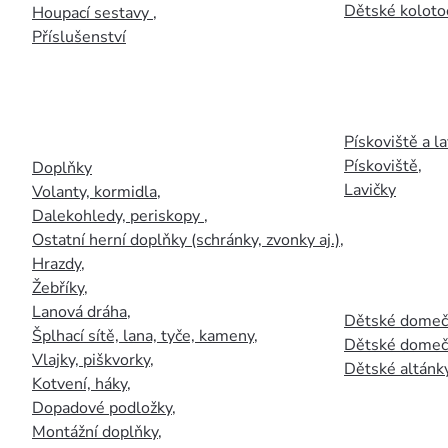
Dětské kolotoč
Houpací sestavy
,
Příslušenství
Pískoviště a la
Pískoviště
,
Doplňky
Lavičky
Volanty, kormidla
,
Dalekohledy, periskopy
,
Ostatní herní doplňky (schránky, zvonky aj.)
,
Hrazdy
,
Žebříky
,
Lanová dráha
,
Dětské domečk
Šplhací sítě, lana, tyče, kameny
,
Dětské domečk
Vlajky, piškvorky
,
Dětské altánky
Kotvení, háky
,
Dopadové podložky
,
Montážní doplňky
,