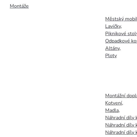
Montáže
Městský mobil
Lavičky
,
Piknikové stol
Odpadkové ko
Altány
,
Ploty
Montážní doplň
Kotvení
,
Madla
,
Náhradní díly
Náhradní díly 
Náhradní díly