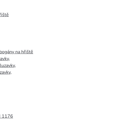
iště
bogány na hřiště
zavky
,
luzavky
,
zavky
,
N 1176