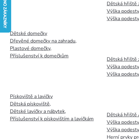
Dětská hřiště
Výška podesty
Výška podesty
Dětské domečky
Dřevěné domečky na zahradu
,
Plastové domečky
,
Příslušenství k domečkům
Dětská hřiště 
Výška podesty
Výška podesty
Pískoviště a lavičky
Dětská pískoviště
,
Dětské lavičky a nábytek
,
Dětská hřiště
Příslušenství k pískovištím a lavičkám
Výška podesty
Výška podesty
Herní prvky pr