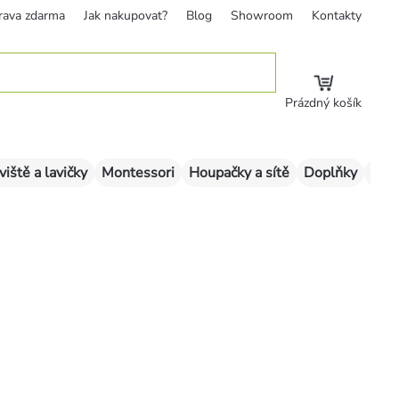
rava zdarma
Jak nakupovat?
Blog
Showroom
Kontakty
Prázdný košík
viště a lavičky
Montessori
Houpačky a sítě
Doplňky
Sklu