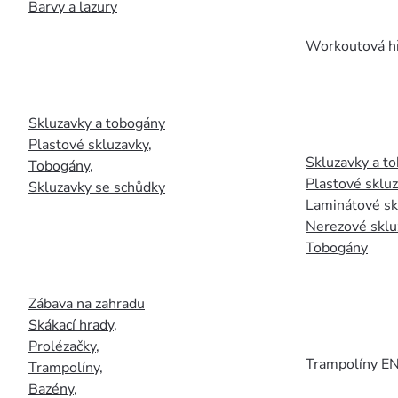
Barvy a lazury
Workoutová hř
Skluzavky a tobogány
Plastové skluzavky
,
Skluzavky a to
Tobogány
,
Plastové sklu
Skluzavky se schůdky
Laminátové sk
Nerezové sklu
Tobogány
Zábava na zahradu
Skákací hrady
,
Prolézačky
,
Trampolíny E
Trampolíny
,
Bazény
,