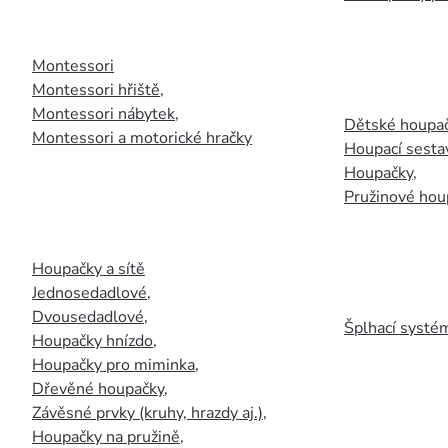
Montessori
Montessori hřiště
,
Montessori nábytek
,
Dětské houpač
Montessori a motorické hračky
Houpací sesta
Houpačky
,
Pružinové hou
Houpačky a sítě
Jednosedadlové
,
Dvousedadlové
,
Šplhací systém
Houpačky hnízdo
,
Houpačky pro miminka
,
Dřevěné houpačky
,
Závěsné prvky (kruhy, hrazdy aj.)
,
Houpačky na pružině
,