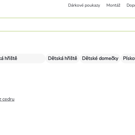
Dárkové poukazy
Montáž
Dop
á hřiště
Dětská hřiště
Dětské domečky
Písko
z cedru