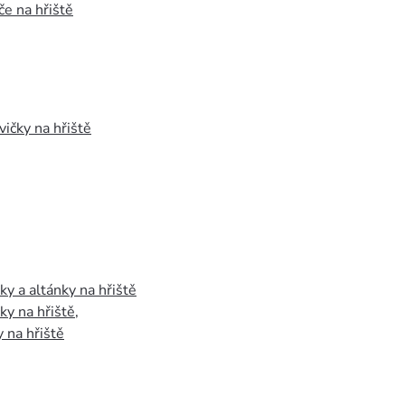
e na hřiště
vičky na hřiště
y a altánky na hřiště
y na hřiště
,
 na hřiště