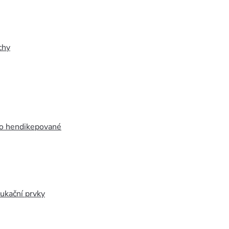
chy
ro hendikepované
ukační prvky