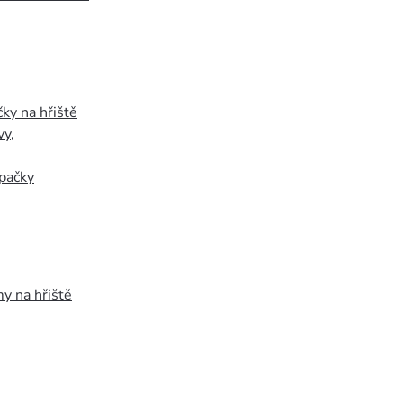
ky na hřiště
vy
,
pačky
y na hřiště