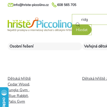
Přejít
info@hriste-piccolino.cz
608 565 705
na
obsah
Hledat
Osobní řešení
Veřejná dětsk
Dětská hřiště
Dětská hřiště 
Cedar Wood
,
Jungle Gym
,
Blue Rabbit
,
Palis Gym