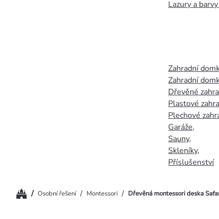
Lazury a barvy
Zahradní dom
Zahradní domk
Dřevěné zahr
Plastové zahr
Plechové zahr
Garáže
,
Sauny
,
Skleníky
,
Příslušenství
Domů
/
/
/
Osobní řešení
Montessori
Dřevěná montessori deska Safar