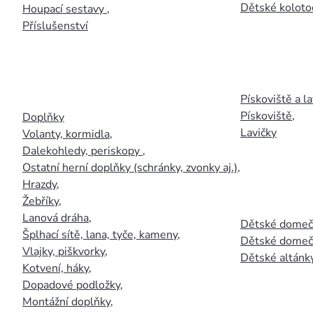
Dětské kolotoč
Houpací sestavy
,
Příslušenství
Pískoviště a la
Pískoviště
,
Doplňky
Lavičky
Volanty, kormidla
,
Dalekohledy, periskopy
,
Ostatní herní doplňky (schránky, zvonky aj.)
,
Hrazdy
,
Žebříky
,
Lanová dráha
,
Dětské domečk
Šplhací sítě, lana, tyče, kameny
,
Dětské domečk
Vlajky, piškvorky
,
Dětské altánky
Kotvení, háky
,
Dopadové podložky
,
Montážní doplňky
,