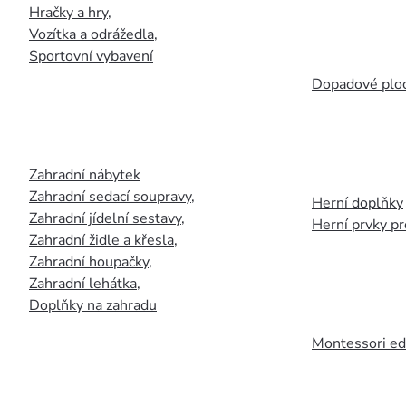
Hračky a hry
,
Vozítka a odrážedla
,
Sportovní vybavení
Dopadové plo
Zahradní nábytek
Zahradní sedací soupravy
,
Herní doplňky
Zahradní jídelní sestavy
,
Herní prvky p
Zahradní židle a křesla
,
Zahradní houpačky
,
Zahradní lehátka
,
Doplňky na zahradu
Montessori ed