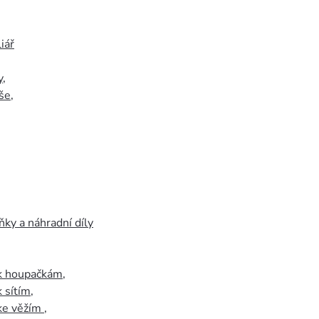
iář
y
,
še
,
ky a náhradní díly
 k houpačkám
,
k sítím
,
 ke věžím
,