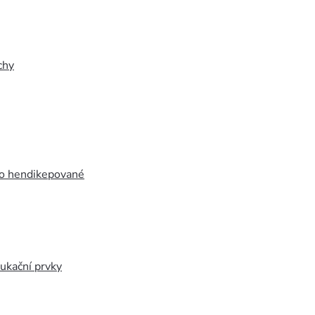
chy
ro hendikepované
ukační prvky