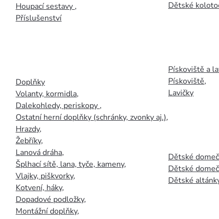
Dětské kolotoč
Houpací sestavy
,
Příslušenství
Pískoviště a la
Pískoviště
,
Doplňky
Lavičky
Volanty, kormidla
,
Dalekohledy, periskopy
,
Ostatní herní doplňky (schránky, zvonky aj.)
,
Hrazdy
,
Žebříky
,
Lanová dráha
,
Dětské domečk
Šplhací sítě, lana, tyče, kameny
,
Dětské domečk
Vlajky, piškvorky
,
Dětské altánky
Kotvení, háky
,
Dopadové podložky
,
Montážní doplňky
,