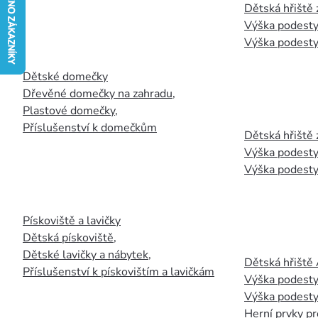
Dětská hřiště
Výška podesty
Výška podesty
Dětské domečky
Dřevěné domečky na zahradu
,
Plastové domečky
,
Příslušenství k domečkům
Dětská hřiště 
Výška podesty
Výška podesty
Pískoviště a lavičky
Dětská pískoviště
,
Dětské lavičky a nábytek
,
Dětská hřiště
Příslušenství k pískovištím a lavičkám
Výška podesty
Výška podesty
Herní prvky pr