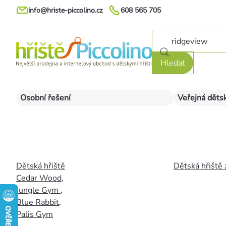
Přejít
info@hriste-piccolino.cz
608 565 705
na
obsah
Hledat
Osobní řešení
Veřejná dětsk
Dětská hřiště
Dětská hřiště 
Cedar Wood
,
Jungle Gym
,
Blue Rabbit
,
Palis Gym