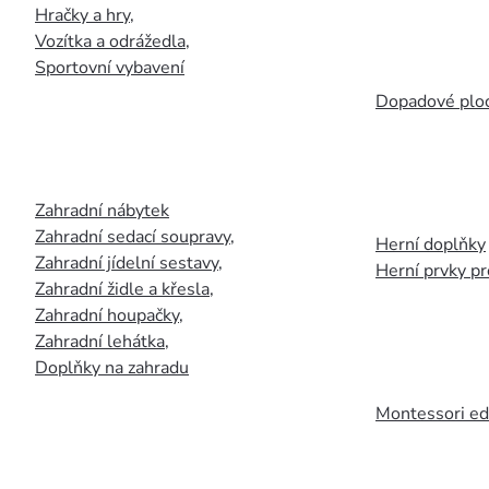
Hračky a hry
,
Vozítka a odrážedla
,
Sportovní vybavení
Dopadové plo
Zahradní nábytek
Zahradní sedací soupravy
,
Herní doplňky
Zahradní jídelní sestavy
,
Herní prvky p
Zahradní židle a křesla
,
Zahradní houpačky
,
Zahradní lehátka
,
Doplňky na zahradu
Montessori ed