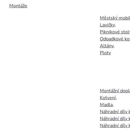
Montáže
Městský mobil
Lavičky
,
Piknikové stol
Odpadkové ko
Altány
,
Ploty
Montážní doplň
Kotvení
,
Madla
,
Náhradní díly
Náhradní díly 
Náhradní díly