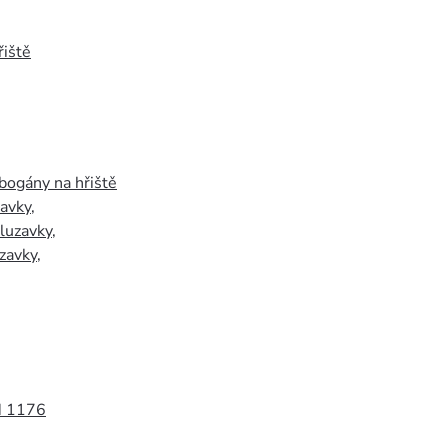
iště
bogány na hřiště
zavky
,
luzavky
,
zavky
,
N 1176