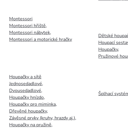
Montessori
Montessori hřiště
,
Montessori nábytek
,
Dětské houpač
Montessori a motorické hračky
Houpací sesta
Houpačky
,
Pružinové hou
Houpačky a sítě
Jednosedadlové
,
Dvousedadlové
,
Šplhací systém
Houpačky hnízdo
,
Houpačky pro miminka
,
Dřevěné houpačky
,
Závěsné prvky (kruhy, hrazdy aj.)
,
Houpačky na pružině
,