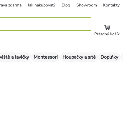
rava zdarma
Jak nakupovat?
Blog
Showroom
Kontakty
Prázdný košík
viště a lavičky
Montessori
Houpačky a sítě
Doplňky
Sklu