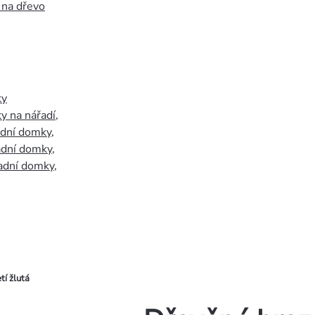
 na dřevo
ky
y na nářadí
,
adní domky
,
adní domky
,
adní domky
,
tí žlutá