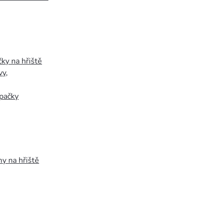
ky na hřiště
vy
,
pačky
y na hřiště