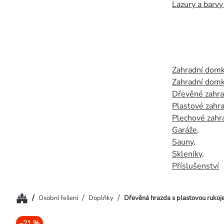
Lazury a barvy
Zahradní dom
Zahradní domk
Dřevěné zahr
Plastové zahr
Plechové zahr
Garáže
,
Sauny
,
Skleníky
,
Příslušenství
Domů
/
/
/
Osobní řešení
Doplňky
Dřevěná hrazda s plastovou rukoje
–21 %