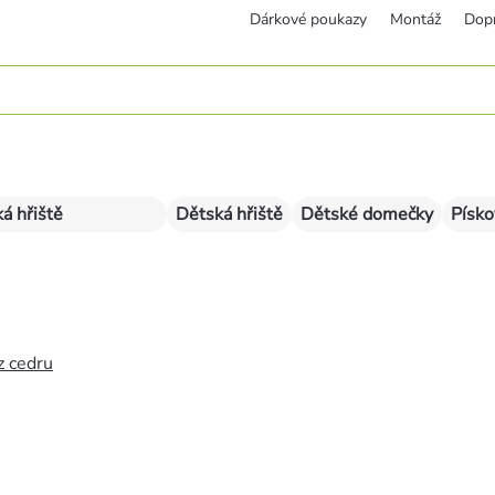
Dárkové poukazy
Montáž
Dop
á hřiště
Dětská hřiště
Dětské domečky
Písko
z cedru