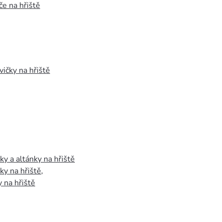
e na hřiště
vičky na hřiště
y a altánky na hřiště
y na hřiště
,
 na hřiště