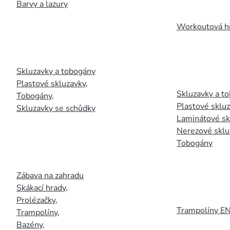
Barvy a lazury
Workoutová hř
Skluzavky a tobogány
Plastové skluzavky
,
Skluzavky a to
Tobogány
,
Plastové sklu
Skluzavky se schůdky
Laminátové sk
Nerezové sklu
Tobogány
Zábava na zahradu
Skákací hrady
,
Prolézačky
,
Trampolíny E
Trampolíny
,
Bazény
,