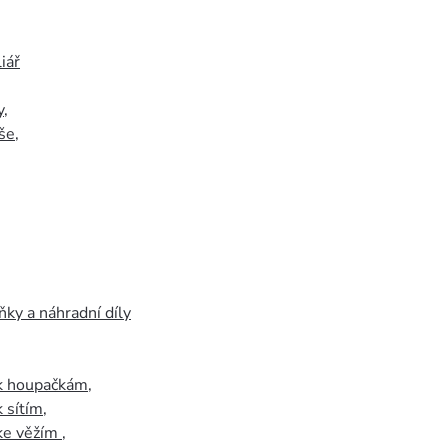
iář
y
,
še
,
ky a náhradní díly
 k houpačkám
,
k sítím
,
 ke věžím
,