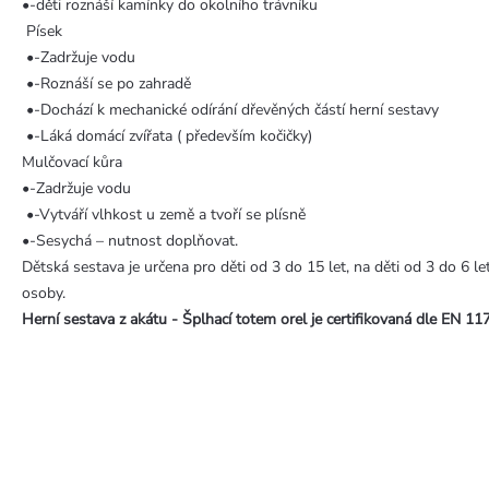
•-děti roznáší kamínky do okolního trávníku
Písek
•-Zadržuje vodu
•-Roznáší se po zahradě
•-Dochází k mechanické odírání dřevěných částí herní sestavy
•-Láká domácí zvířata ( především kočičky)
Mulčovací kůra
•-Zadržuje vodu
•-Vytváří vlhkost u země a tvoří se plísně
•-Sesychá – nutnost doplňovat.
Dětská sestava je určena pro děti od 3 do 15 let, na děti od 3 do 6 l
osoby.
Herní sestava z akátu - Šplhací totem orel
je certifikovaná dle EN 117