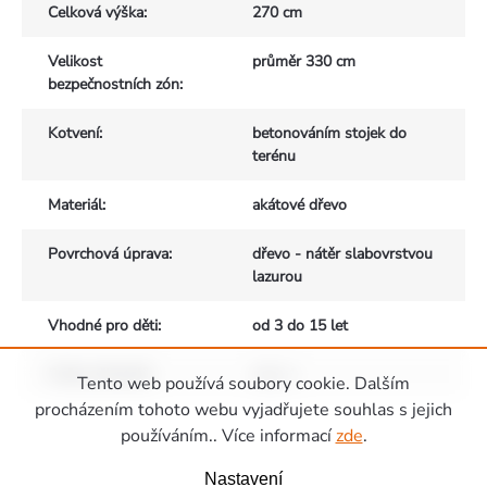
Celková výška
:
270 cm
Velikost
průměr 330 cm
bezpečnostních zón
:
Kotvení
:
betonováním stojek do
terénu
Materiál
:
akátové dřevo
Povrchová úprava
:
dřevo - nátěr slabovrstvou
lazurou
Vhodné pro děti
:
od 3 do 15 let
Počet uživatelů
:
max. 1
Tento web používá soubory cookie. Dalším
Zápatí
procházením tohoto webu vyjadřujete souhlas s jejich
používáním.. Více informací
zde
.
Nastavení