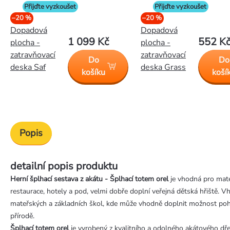
Přijďte vyzkoušet
Přijďte vyzkoušet
–20 %
–20 %
Dopadová
Dopadová
1 099 Kč
552 K
plocha -
plocha -
zatravňovací
zatravňovací
Do
Do
deska Saf
deska Grass
košíku
koší
Popis
detailní popis produktu
Herní šplhací sestava z akátu - Šplhací totem orel
je vhodná pro mate
restaurace, hotely a pod, velmi dobře doplní veřejná dětská hřiště. V
mateřských a základních škol, kde může vhodně doplnit možnost pohy
přírodě.
Šplhací totem orel
je vyrobený z kvalitního a odolného akátového dře