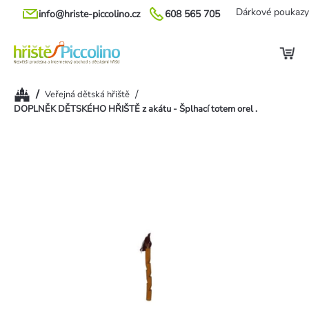
Přejít
Dárkové poukazy
info@hriste-piccolino.cz
608 565 705
na
obsah
Domů
/
/
Veřejná dětská hřiště
DOPLNĚK DĚTSKÉHO HŘIŠTĚ z akátu - Šplhací totem orel .