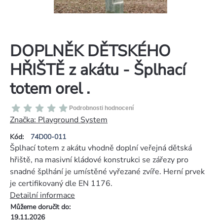
DOPLNĚK DĚTSKÉHO
HŘIŠTĚ z akátu - Šplhací
totem orel .
Průměrné
Podrobnosti hodnocení
hodnocení
Značka:
Playground System
produktu
Kód:
74D00-011
je
Šplhací totem z akátu vhodně doplní veřejná dětská
0,0
hřiště, na masivní kládové konstrukci se zářezy pro
z
snadné šplhání je umístěné vyřezané zvíře. Herní prvek
5
je certifikovaný dle EN 1176.
hvězdiček.
Detailní informace
Můžeme doručit do:
19.11.2026