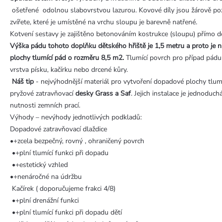
ošetřené odolnou slabovrstvou lazurou. Kovové díly jsou žárově poz
zvířete, které je umístěné na vrchu sloupu je barevně natřené.
Kotvení sestavy je zajištěno betonováním kostrukce (sloupu) přímo d
Výška pádu tohoto doplňku dětského hřiště je 1,5 metru a proto je 
plochy tlumící pád o rozměru 8,5 m2.
Tlumící povrch pro případ pádu
vrstva písku, kačírku nebo drcené kůry.
Náš tip
- nejvýhodnější materiál pro vytvoření dopadové plochy tlumí
pryžové zatravňovací
desky Grass a Saf
. Jejich instalace je jednoduc
nutnosti zemních prací.
Výhody – nevýhody jednotlivých podkladů:
Dopadové zatravňovací dlaždice
•+zcela bezpečný, rovný , ohraničený povrch
•+plní tlumící funkci při dopadu
•+estetický vzhled
•+nenáročné na údržbu
Kačírek ( doporučujeme frakci 4/8)
•+plní drenážní funkci
•+plní tlumící funkci při dopadu dětí