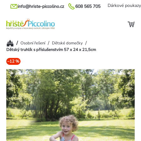
Přejít
Dárkové poukazy
info@hriste-piccolino.cz
608 565 705
na
obsah
Domů
/
/
/
Osobní řešení
Dětské domečky
Dětský truhlík s příslušenstvím 57 x 24 x 21,5cm
–12 %