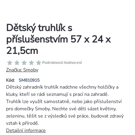
Dětský truhlík s
příslušenstvím 57 x 24 x
21,5cm
Průměrné
Podrobnosti hodnocení
hodnocení
Značka:
Smoby
produktu
Kód:
SM810915
je
Dětský zahradník truhlík nadchne všechny holčičky a
0,0
kluky, kteří se rádi seznamují s prací na zahradě.
z
Truhlík lze využít samostatně, nebo jako příslušenství
5
pro domečky Smoby. Nechte své děti sázet květiny,
hvězdiček.
zeleninu, těšit se z výsledků své práce, budovat zdravý
vztah k přírodě.
Detailní informace