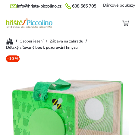
Přejít
Dárkové poukazy
info@hriste-piccolino.cz
608 565 705
na
obsah
Domů
/
/
/
Osobní řešení
Zábava na zahradu
Dětský síťovaný box k pozorování hmyzu
–10 %