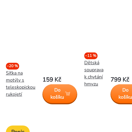
–11 %
Dětská
–20 %
souprava
Síťka na
k chytání
159 Kč
799 Kč
motýly s
hmyzu
teleskopickou
Do
Do
rukojetí
košíku
košík
Popis