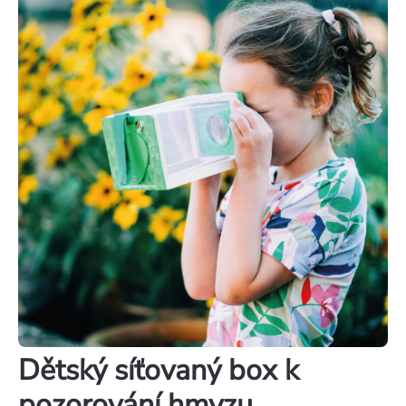
Dětský síťovaný box k
pozorování hmyzu