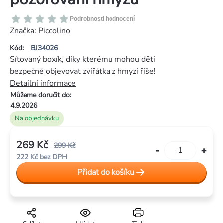
Průměrné
Podrobnosti hodnocení
hodnocení
Značka:
Piccolino
produktu
Kód:
BJ34026
je
Síťovaný boxík, díky kterému mohou děti
0,0
bezpečně objevovat zvířátka z hmyzí říše!
z
Detailní informace
5
Můžeme doručit do:
hvězdiček.
4.9.2026
Na objednávku
269 Kč
299 Kč
222 Kč bez DPH
Měrná
Přidat do košíku
cena: