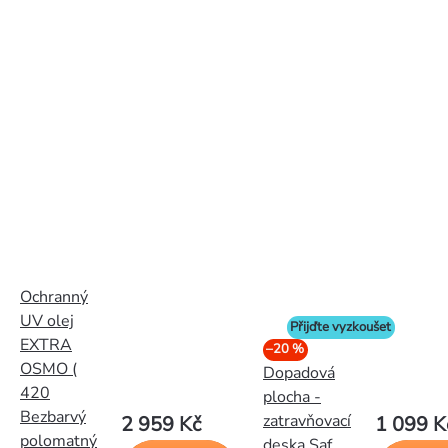
Ochranný
UV olej
Přijďte vyzkoušet
EXTRA
–20 %
OSMO (
Dopadová
420
plocha -
Bezbarvý
zatravňovací
2 959 Kč
1 099 K
polomatný
deska Saf