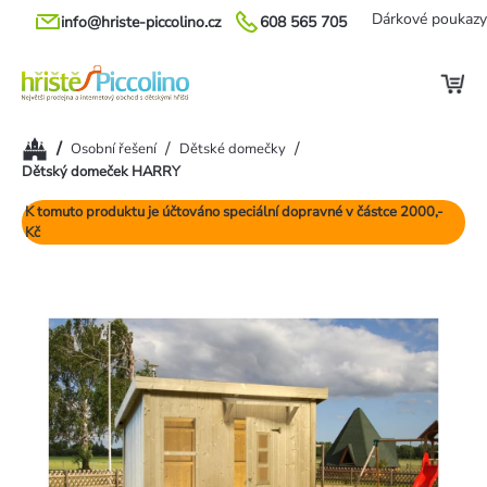
Přejít
Dárkové poukazy
info@hriste-piccolino.cz
608 565 705
na
obsah
Domů
/
/
/
Osobní řešení
Dětské domečky
Dětský domeček HARRY
K tomuto produktu je účtováno speciální dopravné v částce 2000,-
Kč