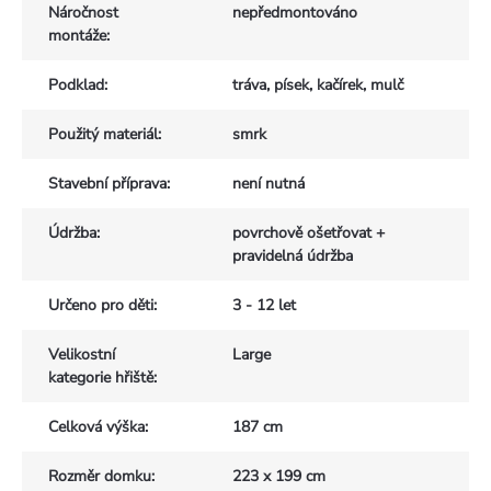
Náročnost
nepředmontováno
montáže
:
Podklad
:
tráva, písek, kačírek, mulč
Použitý materiál
:
smrk
Stavební příprava
:
není nutná
Údržba
:
povrchově ošetřovat +
pravidelná údržba
Určeno pro děti
:
3 - 12 let
Velikostní
Large
kategorie hřiště
:
Celková výška
:
187 cm
Rozměr domku
:
223 x 199 cm