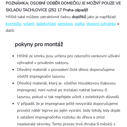
POZNÁMKA: OSOBNÍ ODBĚR DOMEČKU JE MOŽNÝ POUZE VE
SKLADU TACHLOVICE (252 17 Praha-západ)!!
Hřiště také můžete zatraktivnit řadou
doplňků
jako je například
kormidlo
,
volant
,
dalekohled
,
periskop
,
vlajka
,
dopisní schránka
a
další.
pokyny pro montáž
Hřiště ze smrku jsou určena pro celoroční venkovní užívání
výhradně v privátním sektoru.
Dřevěný materiál v provedení čisté dřevo doporučujeme
ošetřit impregnační lazurou
Dřevěný materiál, který je ošetřen hloubkovou tlakovou
impregnací, není nutné po instalaci natírat barvou či
lazurou, pokud si tak nepřejete učinit z estetických důvodů
V případě, že je impregnace ještě nevyzrálá doporučujeme
provést nátěr teprve po jejím vyzrání, tedy tehdy, kdy dojde
k zatažení impregnačního roztoku do dřeva a zmizí
nazelenalé skvrnky. Tento proces trvá zhruba 6 měsíců s