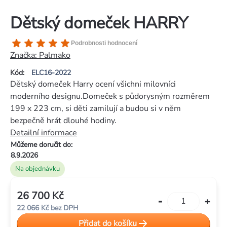
Dětský domeček HARRY
Průměrné
Podrobnosti hodnocení
hodnocení
Značka:
Palmako
produktu
Kód:
ELC16-2022
je
Dětský domeček Harry ocení všichni milovníci
5,0
moderního designu.Domeček s půdorysným rozměrem
z
199 x 223 cm, si děti zamilují a budou si v něm
5
bezpečně hrát dlouhé hodiny.
hvězdiček.
Detailní informace
Můžeme doručit do:
8.9.2026
Na objednávku
26 700 Kč
Měrná
22 066 Kč bez DPH
cena:
Přidat do košíku