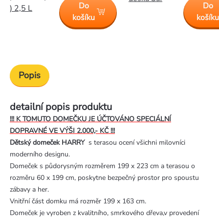
Do
Do
) 2,5 L
košíku
košík
Popis
detailní popis produktu
!!! K TOMUTO DOMEČKU JE ÚČTOVÁNO SPECIÁLNÍ
DOPRAVNÉ VE VÝŠI 2.000,- KČ !!!
Dětský domeček HARRY
s terasou ocení všichni milovníci
moderního designu.
Domeček s půdorysným rozměrem 199 x 223 cm a terasou o
rozměru 60 x 199 cm, poskytne bezpečný prostor pro spoustu
zábavy a her.
Vnitřní část domku má rozměr 199 x 163 cm.
Domeček je vyroben z kvalitního, smrkového dřeva,v provedení