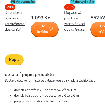
Přijďte vyzkoušet
Přijďte vyzkoušet
–20 %
–20 %
Dopadová
Dopadová
1 099 Kč
552 K
plocha -
plocha -
zatravňovací
zatravňovací
Do
Do
deska Saf
deska Grass
košíku
koší
Popis
detailní popis produktu
Sestava dětského hřiště se skluzavkou se skládá z těchto částí:
domek bez střechy – podesta ve výšce 1 m
domek bez střechy – podesta ve výšce 0,6 m
propojovací mostek s bočními sítěmi