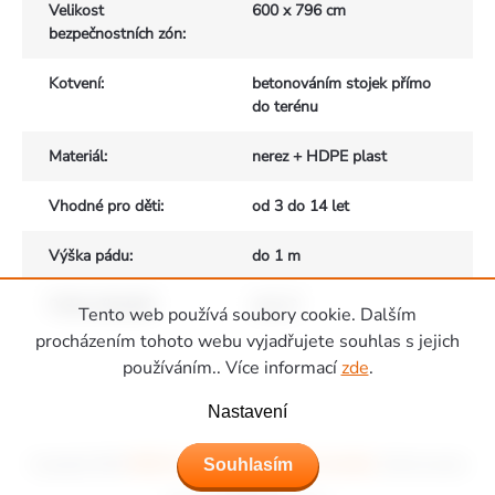
Velikost
600 x 796 cm
bezpečnostních zón
:
Kotvení
:
betonováním stojek přímo
do terénu
Materiál
:
nerez + HDPE plast
Vhodné pro děti
:
od 3 do 14 let
Výška pádu
:
do 1 m
Počet uživatelů
:
max. 8
Tento web používá soubory cookie. Dalším
Zápatí
procházením tohoto webu vyjadřujete souhlas s jejich
používáním.. Více informací
zde
.
Nastavení
Copyright 2026
Hřiště Piccolino - dětská hřiště a domečky
. Všechna práva
Souhlasím
vyhrazena.