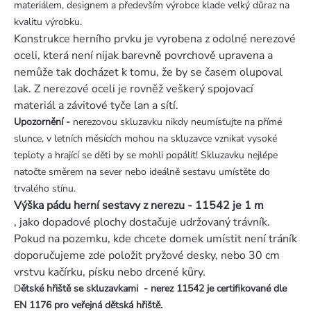
materiálem, designem a především výrobce klade velký důraz na
kvalitu výrobku.
Konstrukce herního prvku je vyrobena z odolné nerezové
oceli, která není nijak barevně povrchově upravena a
nemůže tak docházet k tomu, že by se časem olupoval
lak. Z nerezové oceli je rovněž veškerý spojovací
materiál a závitové tyče lan a sítí.
Upozornění -
nerezovou skluzavku nikdy neumísťujte na přímé
slunce, v letních měsících mohou na skluzavce vznikat vysoké
teploty a hrající se děti by se mohli popálit! Skluzavku nejlépe
natočte směrem na sever nebo ideálně sestavu umístěte do
trvalého stínu.
Výška pádu herní sestavy z nerezu - 11542 je 1 m
, jako dopadové plochy dostačuje udržovaný trávník.
Pokud na pozemku, kde chcete domek umístit není tráník
doporučujeme zde položit pryžové desky, nebo 30 cm
vrstvu kačírku, písku nebo drcené kůry.
D
ětské hřiště se skluzavkami - nerez 11542 je certifikované dle
EN 1176 pro veřejná dětská hřiště.