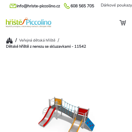
Přejít
Dárkové poukazy
info@hriste-piccolino.cz
608 565 705
na
obsah
Domů
/
/
Veřejná dětská hřiště
Dětské hřiště z nerezu se skluzavkami - 11542