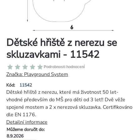
Dětské hřiště z nerezu se
skluzavkami - 11542
Průměrné
Podrobnosti hodnocení
hodnocení
Značka:
Playground System
produktu
Kód:
11542
je
Dětské hřiště z nerezu, které má životnost 50 let-
0,0
vhodné především do MŠ pro děti od 3 let!! Dvě věže
z
spojené mostem a 2 x nerezová skluzavka. Certifikováno
5
dle EN 1176.
hvězdiček.
Detailní informace
Můžeme doručit do:
8.9.2026