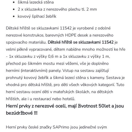
šikmá lezecká stěna
2 x skluzavka z nerezového plechu tl. 2 mm
kovový šplhací žebřík
Dětské hřiště se skluzavkami 11542 je vyrobené z odolné
nerezové konstrukce, barevných HDPE desek a nerezového
spojovacího materiálu.
Dětské hřiště se skluzavkami 11542
je
velmi pěkně vypracované, dětem nabídne mnoho možností ke hře
- 1x skluzavku z výšky 0,6 m a 1x skluzavku z výšky 1 m,
přechod po šikmém mostu mezi věžemi, vše je doplněno
herními (interaktivními) panely. Vstup na sestavu zajišťují
prohnutý kovový žebřík a šikmá lezecí stěna s kameny. Sestava je
vhodná pro dětská hřiště, pro děti všech věkových kategorií. Tuto
herní sestavu ocení děti v mateřských školách, na dětských
hřištích, ale i u restaurací nebo hotelů.
Herní prvky z nerezové oceli, mají životnost 50let a jsou
bezúdržbové !!!
Herní prvky české značky SAPrimo jsou jedinečné svým