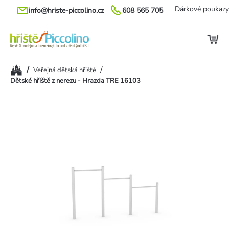
Přejít
Dárkové poukazy
info@hriste-piccolino.cz
608 565 705
na
obsah
Domů
/
/
Veřejná dětská hřiště
Dětské hřiště z nerezu - Hrazda TRE 16103