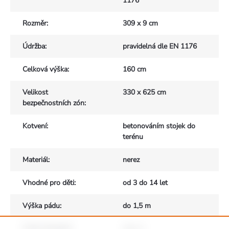
1176
Rozměr
:
309 x 9 cm
Údržba
:
pravidelná dle EN 1176
Celková výška
:
160 cm
Velikost
330 x 625 cm
bezpečnostních zón
:
Kotvení
:
betonováním stojek do
terénu
Materiál
:
nerez
Vhodné pro děti
:
od 3 do 14 let
Výška pádu
:
do 1,5 m
Počet uživatelů
:
max. 3