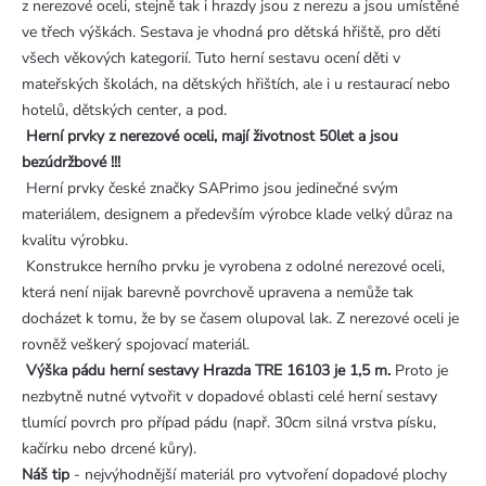
z nerezové oceli, stejně tak i hrazdy jsou z nerezu a jsou umístěné
ve třech výškách. Sestava je vhodná pro dětská hřiště, pro děti
všech věkových kategorií. Tuto herní sestavu ocení děti v
mateřských školách, na dětských hřištích, ale i u restaurací nebo
hotelů, dětských center, a pod.
Herní prvky z nerezové oceli, mají životnost 50let a jsou
bezúdržbové !!!
Herní prvky české značky SAPrimo jsou jedinečné svým
materiálem, designem a především výrobce klade velký důraz na
kvalitu výrobku.
Konstrukce herního prvku je vyrobena z odolné nerezové oceli,
která není nijak barevně povrchově upravena a nemůže tak
docházet k tomu, že by se časem olupoval lak. Z nerezové oceli je
rovněž veškerý spojovací materiál.
Výška pádu herní sestavy Hrazda TRE 16103 je 1,5 m.
Proto je
nezbytně nutné vytvořit v dopadové oblasti celé herní sestavy
tlumící povrch pro případ pádu (např. 30cm silná vrstva písku,
kačírku nebo drcené kůry).
Náš tip
- nejvýhodnější materiál pro vytvoření dopadové plochy