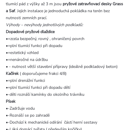
tlumící pád z výšky až 3 m jsou
pryžové zatravňovací desky Grass
a Saf
. Jejich instalace je jednoduchá pokládka na terén bez
nutnosti zemních prací.
Výhody – nevýhody jednotlivých podkladů:
Dopadové pryžové dlaždice
•+zcela bezpečný, rovný , ohraničený povrch
•+plní tlumící funkci při dopadu
•+estetický vzhled
•+nenáročné na údržbu
• - nutnost větší stavební přípravy (ideálně podkladový beton)
Kačírek
( doporučujeme frakci 4/8)
•+plní drenážní funkci
•+plní tlumící funkci při dopadu dětí
•-děti roznáší kamínky do okolního trávníku
Písek
•-Zadržuje vodu
•-Roznáší se po zahradě
•-Dochází k mechanické odírání částí herní sestavy
•-Láká domácí zvířata ( především kočičky)