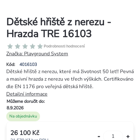
Dětské hřiště z nerezu -
Hrazda TRE 16103
Průměrné
Podrobnosti hodnocení
hodnocení
Značka:
Playground System
produktu
Kód:
4016103
je
Dětské hřiště z nerezu, které má životnost 50 let!! Pevná
0,0
a masivní hrazda z nerezu ve třech výškách. Certifikováno
z
dle EN 1176 pro veřejná dětská hřiště.
5
Detailní informace
hvězdiček.
Můžeme doručit do:
8.9.2026
Na objednávku
26 100 Kč
Měrná