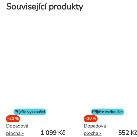
Související produkty
Přijďte vyzkoušet
Přijďte vyzkoušet
–20 %
–20 %
Dopadová
Dopadová
1 099 Kč
552 K
plocha -
plocha -