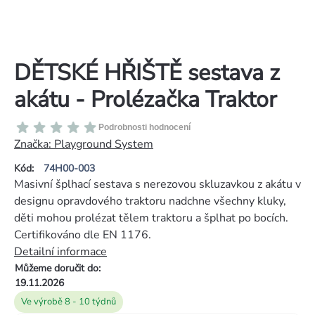
DĚTSKÉ HŘIŠTĚ sestava z
akátu - Prolézačka Traktor
Průměrné
Podrobnosti hodnocení
hodnocení
Značka:
Playground System
produktu
Kód:
74H00-003
je
Masivní šplhací sestava s nerezovou skluzavkou z akátu v
0,0
designu opravdového traktoru nadchne všechny kluky,
z
děti mohou prolézat tělem traktoru a šplhat po bocích.
5
Certifikováno dle EN 1176.
hvězdiček.
Detailní informace
Můžeme doručit do:
19.11.2026
Ve výrobě 8 - 10 týdnů