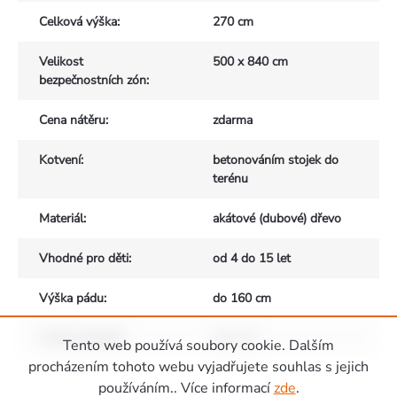
Celková výška
:
270 cm
Velikost
500 x 840 cm
bezpečnostních zón
:
Cena nátěru
:
zdarma
Kotvení
:
betonováním stojek do
terénu
Materiál
:
akátové (dubové) dřevo
Vhodné pro děti
:
od 4 do 15 let
Výška pádu
:
do 160 cm
Počet uživatelů
:
max. 10
Tento web používá soubory cookie. Dalším
Zápatí
procházením tohoto webu vyjadřujete souhlas s jejich
používáním.. Více informací
zde
.