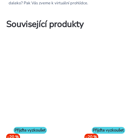
daleko? Pak Vás zveme k virtuální prohlídce.
Související produkty
Přijďte vyzkoušet
Přijďte vyzkoušet
–20 %
–20 %