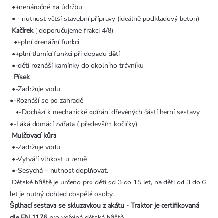
•+nenáročné na údržbu
• - nutnost větší stavební přípravy (ideálně podkladový beton)
Kačírek
( doporučujeme frakci 4/8)
•+plní drenážní funkci
•+plní tlumící funkci při dopadu dětí
•-děti roznáší kamínky do okolního trávníku
Písek
•-Zadržuje vodu
•-Roznáší se po zahradě
•-Dochází k mechanické odírání dřevěných částí herní sestavy
•-Láká domácí zvířata ( především kočičky)
Mulčovací kůra
•-Zadržuje vodu
•-Vytváří vlhkost u země
•-Sesychá – nutnost doplňovat.
Dětské hřiště je určeno pro děti od 3 do 15 let, na děti od 3 do 6
let je nutný dohled dospělé osoby.
Šplhací sestava se skluzavkou z akátu - Traktor je certifikovaná
dle EN 1176
pro veřejná dětská hřiště
.