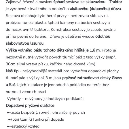
Zajímavě řešená a masivní
šphací sestava se skluzavkou - Traktor
je vyrobená z kvalitního a odolného
akátového (dubového) dřeva
.
Sestava obsahuje tyto herní prvky - nerezovou skluzavku,
prolézací tunelz plastu, šphací kameny na bocích sestavy a
domeček uvnitř traktoru. Konstrukce sestavy je zabetonována
přímo pevně do terénu. Dřevo je ošetřené vysoce
odolnou
slabovrstvou lazurou
.
Výška volného pádu tohoto dětského hřiště je 1,6 m.
Proto je
nezbytně nutné vytvořit povrch tlumící pád z této výšky (např.
30cm silná vrstva písku, kačírku nebo drcené kůry).
Náš tip
- nejvýhodnější materiál pro vytvoření dopadové plochy
tlumící pád z výšky až 3 m jsou
pryžové zatravňovací desky Grass
a Saf
. Jejich instalace je jednoduchá pokládka na terén bez
nutnosti zemních prací
Výhody – nevýhody jednotlivých podkladů:
Dopadové pryžové dlaždice
•+zcela bezpečný, rovný , ohraničený povrch
•+plní tlumící funkci při dopadu
•+estetický vzhled