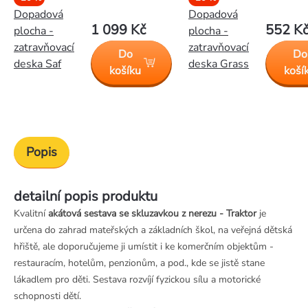
Dopadová
Dopadová
1 099 Kč
552 K
plocha -
plocha -
zatravňovací
zatravňovací
Do
Do
deska Saf
deska Grass
košíku
koší
Popis
detailní popis produktu
Kvalitní
akátová sestava se skluzavkou z nerezu - Traktor
je
určena do zahrad mateřských a základních škol, na veřejná dětská
hřiště, ale doporučujeme ji umístit i ke komerčním objektům -
restauracím, hotelům, penzionům, a pod., kde se jistě stane
lákadlem pro děti. Sestava rozvíjí fyzickou sílu a motorické
schopnosti dětí.