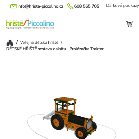
Přejít
Dárkové poukazy
info@hriste-piccolino.cz
608 565 705
na
obsah
Domů
/
/
Veřejná dětská hřiště
DĚTSKÉ HŘIŠTĚ sestava z akátu - Prolézačka Traktor