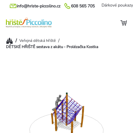
Přejít
Dárkové poukazy
info@hriste-piccolino.cz
608 565 705
na
obsah
Domů
/
/
Veřejná dětská hřiště
DĚTSKÉ HŘIŠTĚ sestava z akátu - Prolézačka Kostka