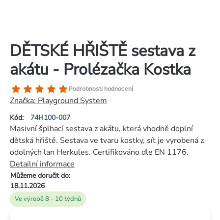
DĚTSKÉ HŘIŠTĚ sestava z
akátu - Prolézačka Kostka
Průměrné
Podrobnosti hodnocení
hodnocení
Značka:
Playground System
produktu
Kód:
74H100-007
je
Masivní šplhací sestava z akátu, která vhodně doplní
5,0
dětská hřiště. Sestava ve tvaru kostky, síť je vyrobená z
z
odolných lan Herkules. Certifikováno dle EN 1176.
5
Detailní informace
hvězdiček.
Můžeme doručit do:
18.11.2026
Ve výrobě 8 - 10 týdnů