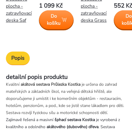
1 099 Kč
552 K
plocha -
plocha -
zatravňovací
zatravňovací
Do
Do
deska Saf
deska Grass
košíku
koší
Popis
detailní popis produktu
Kvalitní
akátová sestava Průlezka Kostka
je určena do zahrad
mateřských a základních škol, na veřejná dětská hřiště, ale
doporučujeme ji umístit i ke komerčním objektům - restauracím,
hotelům, penzionům, a pod., kde se jistě stane lákadlem pro děti.
Sestava rozvíjí fyzickou sílu a motorické schopnosti dětí.
Zajímavě řešená a masivní
šphací sestava Kostka
je vyrobená z
kvalitního a odolného
akátového (dubového) dřeva
. Sestava