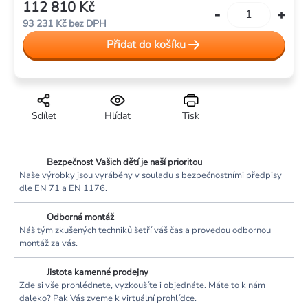
112 810 Kč
Měrná
93 231 Kč bez DPH
cena:
Přidat do košíku
Sdílet
Hlídat
Tisk
Bezpečnost Vašich dětí je naší prioritou
Naše výrobky jsou vyráběny v souladu s bezpečnostními předpisy
dle EN 71 a EN 1176.
Odborná montáž
Náš tým zkušených techniků šetří váš čas a provedou odbornou
montáž za vás.
Jistota kamenné prodejny
Zde si vše prohlédnete, vyzkoušíte i objednáte. Máte to k nám
daleko? Pak Vás zveme k virtuální prohlídce.