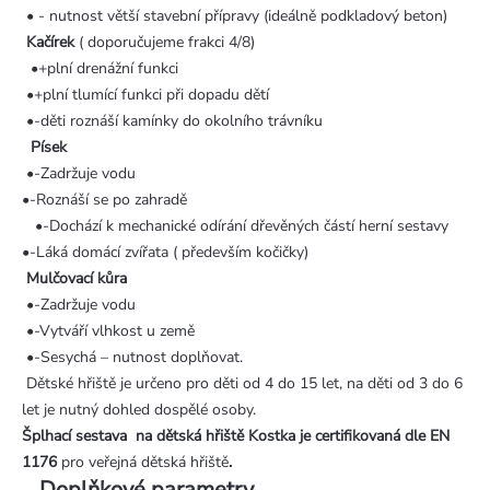
• - nutnost větší stavební přípravy (ideálně podkladový beton)
Kačírek
( doporučujeme frakci 4/8)
•+plní drenážní funkci
•+plní tlumící funkci při dopadu dětí
•-děti roznáší kamínky do okolního trávníku
Písek
•-Zadržuje vodu
•-Roznáší se po zahradě
•-Dochází k mechanické odírání dřevěných částí herní sestavy
•-Láká domácí zvířata ( především kočičky)
Mulčovací kůra
•-Zadržuje vodu
•-Vytváří vlhkost u země
•-Sesychá – nutnost doplňovat.
Dětské hřiště je určeno pro děti od 4 do 15 let, na děti od 3 do 6
let je nutný dohled dospělé osoby.
Šplhací sestava
na dětská hřiště Kostka je certifikovaná dle EN
1176
pro veřejná dětská hřiště
.
Doplňkové parametry