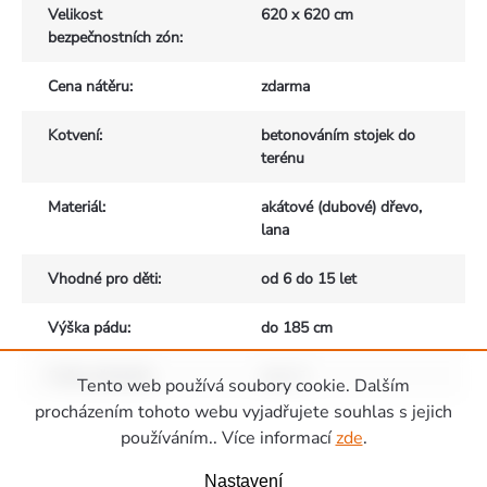
Velikost
620 x 620 cm
bezpečnostních zón
:
Cena nátěru
:
zdarma
Kotvení
:
betonováním stojek do
terénu
Materiál
:
akátové (dubové) dřevo,
lana
Vhodné pro děti
:
od 6 do 15 let
Výška pádu
:
do 185 cm
Počet uživatelů
:
max. 5
Tento web používá soubory cookie. Dalším
Zápatí
procházením tohoto webu vyjadřujete souhlas s jejich
používáním.. Více informací
zde
.
Nastavení