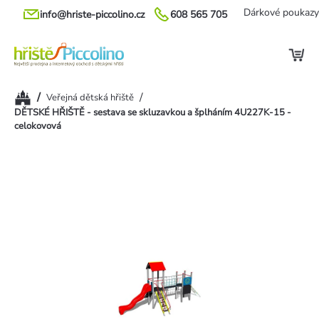
Přejít
Dárkové poukazy
info@hriste-piccolino.cz
608 565 705
na
obsah
Domů
/
/
Veřejná dětská hřiště
DĚTSKÉ HŘIŠTĚ - sestava se skluzavkou a šplháním 4U227K-15 -
celokovová