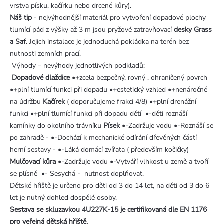
vrstva písku, kačírku nebo drcené kůry).
Náš tip
- nejvýhodnější materiál pro vytvoření dopadové plochy
tlumící pád z výšky až 3 m jsou pryžové zatravňovací
desky Grass
a Saf
. Jejich instalace je jednoduchá pokládka na terén bez
nutnosti zemních prací.
Výhody – nevýhody jednotlivých podkladů:
Dopadové dlaždice
•+zcela bezpečný, rovný , ohraničený povrch
•+plní tlumící funkci při dopadu •+estetický vzhled •+nenáročné
na údržbu
Kačírek
( doporučujeme frakci 4/8) •+plní drenážní
funkci •+plní tlumící funkci při dopadu dětí •-děti roznáší
kamínky do okolního trávníku
Písek
•-Zadržuje vodu •-Roznáší se
po zahradě - •-Dochází k mechanické odírání dřevěných částí
herní sestavy - •-Láká domácí zvířata ( především kočičky)
Mulčovací kůra
•-Zadržuje vodu •-Vytváří vlhkost u země a tvoří
se plísně •- Sesychá - nutnost doplňovat.
Dětské hřiště je určeno pro děti od 3 do 14 let, na děti od 3 do 6
let je nutný dohled dospělé osoby.
Sestava se skluzavkou 4U227K-15
je certifikovaná dle EN 1176
pro veřejná dětská hřiště.