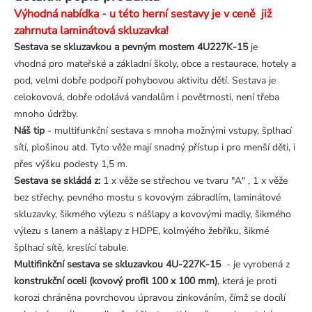
Výhodná nabídka - u této herní sestavy je v ceně již
zahrnuta laminátová skluzavka!
Sestava se skluzavkou a pevným mostem 4U227K-15
je
vhodná pro mateřské a základní školy, obce a restaurace, hotely a
pod, velmi dobře podpoří pohybovou aktivitu dětí. Sestava je
celokovová, dobře odolává vandalům i povětrnosti, není třeba
mnoho údržby.
Náš tip
- multifunkční sestava s mnoha možnými vstupy, šplhací
sítí, plošinou atd. Tyto věže mají snadný přístup i pro menší děti, i
přes výšku podesty 1,5 m.
Sestava se skládá z:
1 x věže se střechou ve tvaru "A" , 1 x věže
bez střechy, pevného mostu s kovovým zábradlím, laminátové
skluzavky, šikmého výlezu s nášlapy a kovovými madly, šikmého
výlezu s lanem a nášlapy z HDPE, kolmýého žebříku, šikmé
šplhací sítě, kreslící tabule.
Multifinkční sestava se skluzavkou 4U-227K-15
- je vyrobená z
konstrukční oceli (kovový profil 100 x 100 mm)
, která je proti
korozi chráněna povrchovou úpravou zinkováním, čímž se docílí