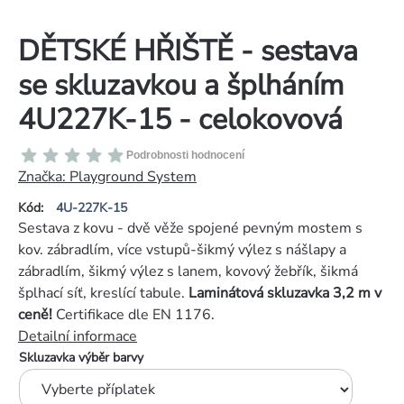
DĚTSKÉ HŘIŠTĚ - sestava
se skluzavkou a šplháním
4U227K-15 - celokovová
Průměrné
Podrobnosti hodnocení
hodnocení
Značka:
Playground System
produktu
Kód:
4U-227K-15
je
Sestava z kovu - dvě věže spojené pevným mostem s
0,0
kov. zábradlím, více vstupů-šikmý výlez s nášlapy a
z
zábradlím, šikmý výlez s lanem, kovový žebřík, šikmá
5
šplhací síť, kreslící tabule.
Laminátová skluzavka 3,2 m v
hvězdiček.
ceně!
Certifikace dle EN 1176.
Detailní informace
Skluzavka výběr barvy