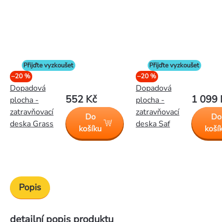
Přijďte vyzkoušet
Přijďte vyzkoušet
–20 %
–20 %
Dopadová
Dopadová
552 Kč
1 099 
plocha -
plocha -
zatravňovací
zatravňovací
Do
Do
deska Grass
deska Saf
košíku
koší
Popis
detailní popis produktu