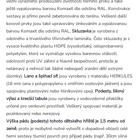
velmi výrazného prodloužení životnosti herního prvku a také
ještě vypalovanou barvou Komaxit dle odstínu RAL. Konstrukce
sestavy je přímo pevně zabetonována do terénu. Veškeré další
kovové prvky jsou také upravovány zinkováním a vypalovanou
barvou Komaxit
dle odstínu RAL
. Skluzavka
je vyrobena z
odolného a trvanlivého třívrstvého laminátu. Čelo skluzavky je z
vysoce kvalitního plastu HDPE (vysokotlaký, celoprobarvený
polyetylen, který se vyznačuje vysokou barevnou stálostí,
odolností proti UV záření a hlavně bezpečností, protože je
nelámavý a nehrozí tak žádné nebezpečí zranění dětí ostrými
úlomky).
Lano a šplhací síť
jsou vyrobeny z materiálu HERKULES
(16 mm lana z polypropylenu s vnitřním ocelovým jádrem) a jsou
spojovány plastovými nebo hliníkovými spoji.
Podesty, šikmý
výlez a kreslící tabule
jsou vyrobeny z vodovzdorné překližky
určené pro venkovní prostředí. Veškerý spojovací materiál je
pozinkovaný nebo nerezový.
Výška pádu (podesty) tohoto dětského hřiště je 1,5 metru od
země
, proto je nezbytně nutné vytvořit v dopadové oblasti celé
herní sestavy tlumící povrch pro případ pádu (např. 30cm silná