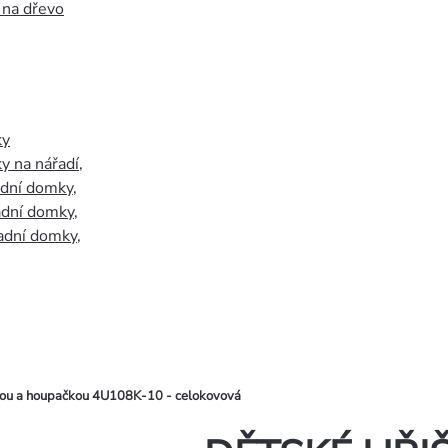
 na dřevo
ky
y na nářadí
,
adní domky
,
adní domky
,
adní domky
,
kou a houpačkou 4U108K-10 - celokovová