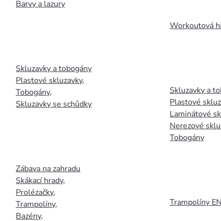
Barvy a lazury
Workoutová hř
Skluzavky a tobogány
Plastové skluzavky
,
Skluzavky a to
Tobogány
,
Plastové sklu
Skluzavky se schůdky
Laminátové sk
Nerezové sklu
Tobogány
Zábava na zahradu
Skákací hrady
,
Prolézačky
,
Trampolíny E
Trampolíny
,
Bazény
,