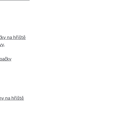
ky na hřiště
vy
,
pačky
y na hřiště