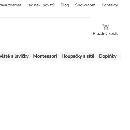
rava zdarma
Jak nakupovat?
Blog
Showroom
Kontakty
Prázdný košík
viště a lavičky
Montessori
Houpačky a sítě
Doplňky
Sklu