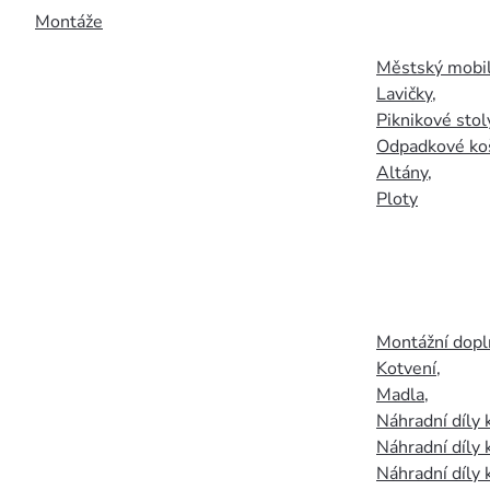
Montáže
Městský mobil
Lavičky
,
Piknikové stol
Odpadkové ko
Altány
,
Ploty
Montážní doplň
Kotvení
,
Madla
,
Náhradní díly
Náhradní díly 
Náhradní díly