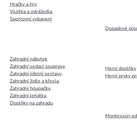
Hračky a hry
,
Vozítka a odrážedla
,
Sportovní vybavení
Dopadové plo
Zahradní nábytek
Zahradní sedací soupravy
,
Herní doplňky
Zahradní jídelní sestavy
,
Herní prvky p
Zahradní židle a křesla
,
Zahradní houpačky
,
Zahradní lehátka
,
Doplňky na zahradu
Montessori ed