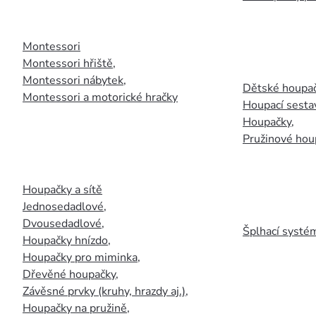
Montessori
Montessori hřiště
,
Montessori nábytek
,
Dětské houpač
Montessori a motorické hračky
Houpací sesta
Houpačky
,
Pružinové hou
Houpačky a sítě
Jednosedadlové
,
Dvousedadlové
,
Šplhací systém
Houpačky hnízdo
,
Houpačky pro miminka
,
Dřevěné houpačky
,
Závěsné prvky (kruhy, hrazdy aj.)
,
Houpačky na pružině
,