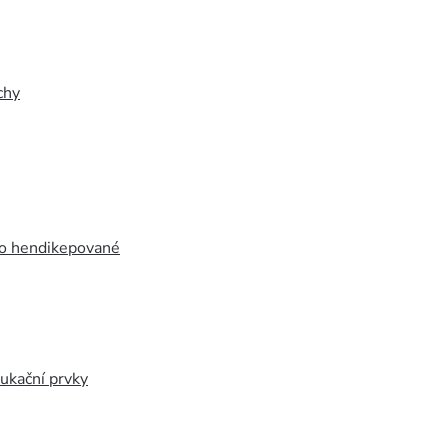
chy
ro hendikepované
ukační prvky