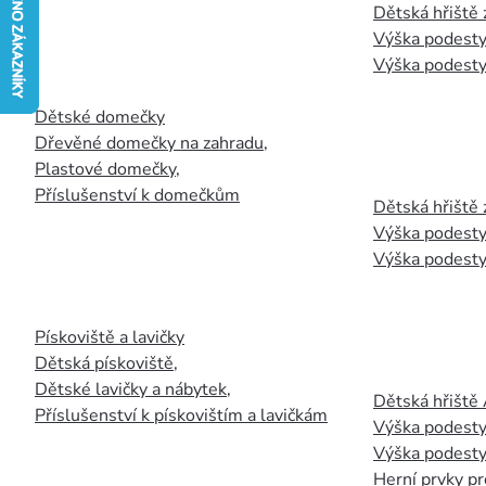
Dětská hřiště
Výška podesty
Výška podesty
Dětské domečky
Dřevěné domečky na zahradu
,
Plastové domečky
,
Příslušenství k domečkům
Dětská hřiště 
Výška podesty
Výška podesty
Pískoviště a lavičky
Dětská pískoviště
,
Dětské lavičky a nábytek
,
Dětská hřiště
Příslušenství k pískovištím a lavičkám
Výška podesty
Výška podesty
Herní prvky pr