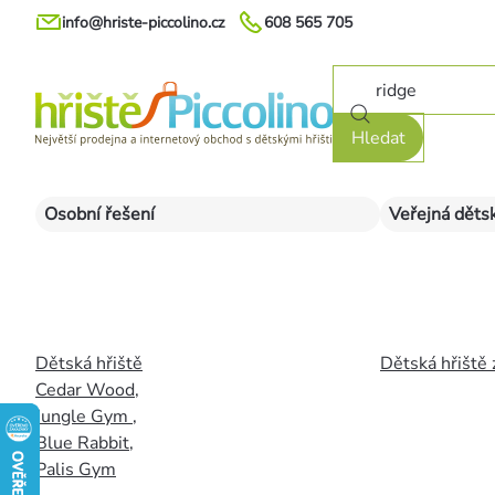
Přejít
info@hriste-piccolino.cz
608 565 705
na
obsah
Hledat
Osobní řešení
Veřejná dětsk
Dětská hřiště
Dětská hřiště 
Cedar Wood
,
Jungle Gym
,
Blue Rabbit
,
Palis Gym