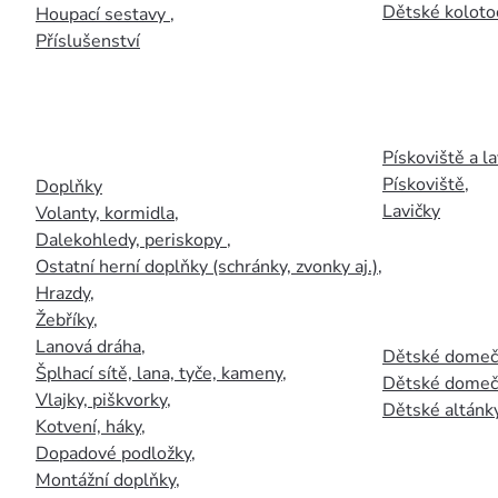
Dětské kolotoč
Houpací sestavy
,
Příslušenství
Pískoviště a la
Pískoviště
,
Doplňky
Lavičky
Volanty, kormidla
,
Dalekohledy, periskopy
,
Ostatní herní doplňky (schránky, zvonky aj.)
,
Hrazdy
,
Žebříky
,
Lanová dráha
,
Dětské domečk
Šplhací sítě, lana, tyče, kameny
,
Dětské domečk
Vlajky, piškvorky
,
Dětské altánky
Kotvení, háky
,
Dopadové podložky
,
Montážní doplňky
,