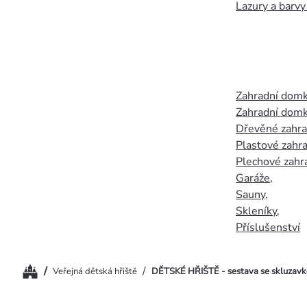
Lazury a barvy
Zahradní dom
Zahradní domk
Dřevěné zahr
Plastové zahr
Plechové zahr
Garáže
,
Sauny
,
Skleníky
,
Příslušenství
Domů
/
/
Veřejná dětská hřiště
DĚTSKÉ HŘIŠTĚ - sestava se skluzav