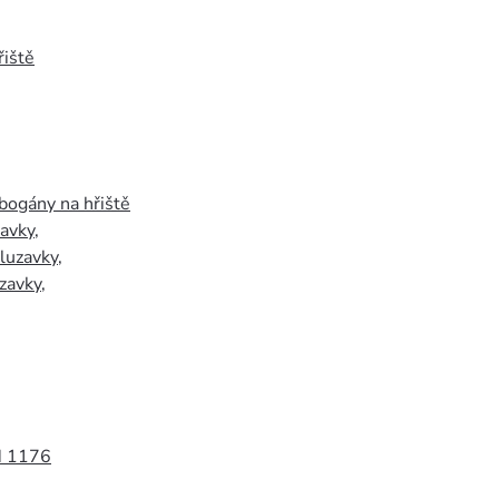
iště
bogány na hřiště
zavky
,
luzavky
,
zavky
,
N 1176