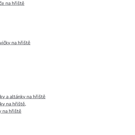
e na hřiště
vičky na hřiště
y a altánky na hřiště
y na hřiště
,
 na hřiště