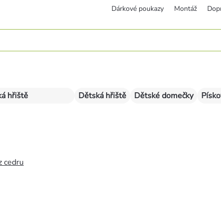
Dárkové poukazy
Montáž
Dop
á hřiště
Dětská hřiště
Dětské domečky
Písko
z cedru