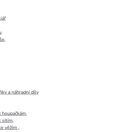
iář
y
,
še
,
ky a náhradní díly
 k houpačkám
,
k sítím
,
 ke věžím
,