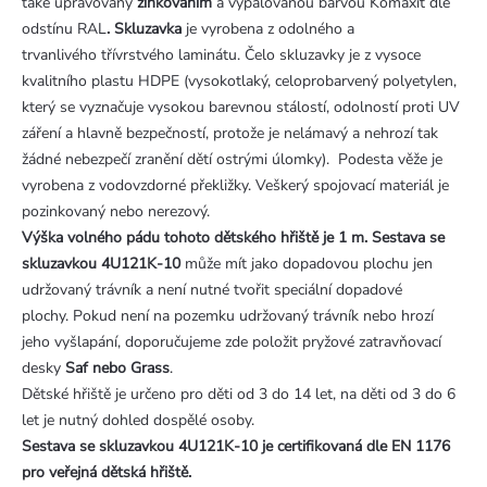
také upravovány
zinkováním
a vypalovanou barvou Komaxit
dle
odstínu RAL
. Skluzavka
je vyrobena z odolného a
trvanlivého třívrstvého laminátu. Čelo skluzavky je z vysoce
kvalitního plastu HDPE (vysokotlaký, celoprobarvený polyetylen,
který se vyznačuje vysokou barevnou stálostí, odolností proti UV
záření a hlavně bezpečností, protože je nelámavý a nehrozí tak
žádné nebezpečí zranění dětí ostrými úlomky). Podesta věže je
vyrobena z vodovzdorné překližky. Veškerý spojovací materiál je
pozinkovaný nebo nerezový.
Výška volného pádu tohoto dětského hřiště je 1 m. Sestava se
skluzavkou 4U121K-10
může mít jako dopadovou plochu jen
udržovaný trávník a není nutné tvořit speciální dopadové
plochy. Pokud není na pozemku udržovaný trávník nebo hrozí
jeho vyšlapání, doporučujeme zde položit pryžové zatravňovací
desky
Saf nebo Grass
.
Dětské hřiště je určeno pro děti od 3 do 14 let, na děti od 3 do 6
let je nutný dohled dospělé osoby.
Sestava se skluzavkou 4U121K-10
je certifikovaná dle EN 1176
pro veřejná dětská hřiště.