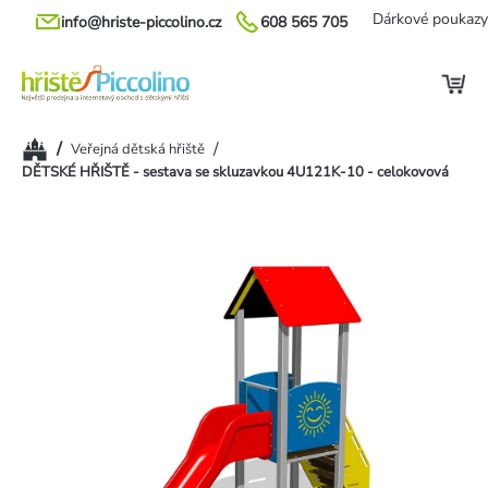
Přejít
Dárkové poukazy
info@hriste-piccolino.cz
608 565 705
na
obsah
Domů
/
/
Veřejná dětská hřiště
DĚTSKÉ HŘIŠTĚ - sestava se skluzavkou 4U121K-10 - celokovová