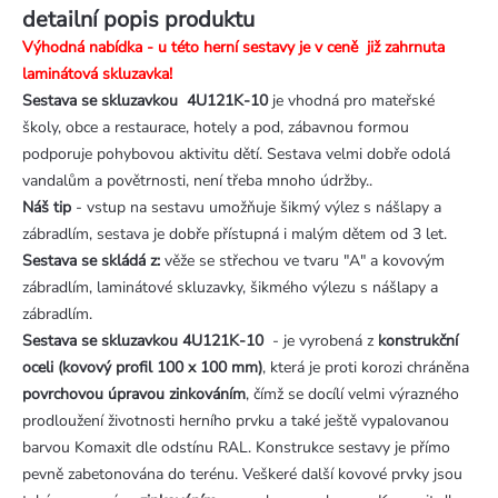
detailní popis produktu
Výhodná nabídka - u této herní sestavy je v ceně již zahrnuta
laminátová skluzavka!
Sestava se skluzavkou 4U121K-10
je vhodná pro mateřské
školy, obce a restaurace, hotely a pod, zábavnou formou
podporuje pohybovou aktivitu dětí. Sestava velmi dobře odolá
vandalům a povětrnosti, není třeba mnoho údržby..
Náš tip
- vstup na sestavu umožňuje šikmý výlez s nášlapy a
zábradlím, sestava je dobře přístupná i malým dětem od 3 let.
Sestava se skládá z:
věže se střechou ve tvaru "A" a kovovým
zábradlím, laminátové skluzavky, šikmého výlezu s nášlapy a
zábradlím.
Sestava se skluzavkou 4U121K-10
- je vyrobená z
konstrukční
oceli (kovový profil 100 x 100 mm)
, která je proti korozi chráněna
povrchovou úpravou zinkováním
, čímž se docílí velmi výrazného
prodloužení životnosti herního prvku a také ještě vypalovanou
barvou Komaxit dle odstínu RAL. Konstrukce sestavy je přímo
pevně zabetonována do terénu. Veškeré další kovové prvky jsou