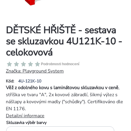
DĚTSKÉ HŘIŠTĚ - sestava
se skluzavkou 4U121K-10 -
celokovová
Průměrné
Podrobnosti hodnocení
hodnocení
Značka:
Playground System
produktu
Kód:
4U-121K-10
je
Věž z odolného kovu s laminátovou skluzavkou v ceně
,
0,0
stříška ve tvaru "A", 2x kovové zábradlí, šikmý výlez s
z
nášlapy a kovovými madly ("schůdky"). Certifikováno dle
5
EN 1176.
hvězdiček.
Detailní informace
Skluzavka výběr barvy