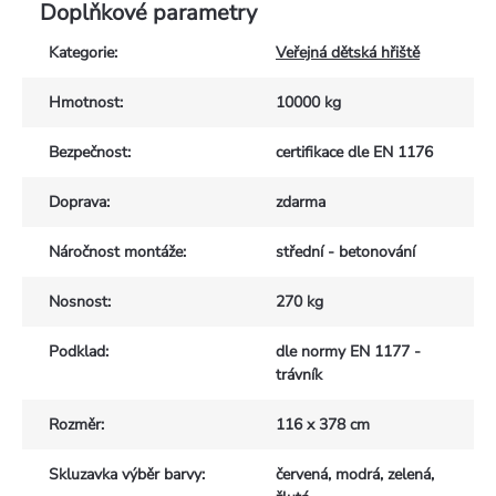
Doplňkové parametry
Kategorie
:
Veřejná dětská hřiště
Hmotnost
:
10000 kg
Bezpečnost
:
certifikace dle EN 1176
Doprava
:
zdarma
Náročnost montáže
:
střední - betonování
Nosnost
:
270 kg
Podklad
:
dle normy EN 1177 -
trávník
Rozměr
:
116 x 378 cm
Skluzavka výběr barvy
:
červená, modrá, zelená,