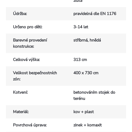
žlutá
Údržba
:
pravidelná dle EN 1176
Určeno pro děti
:
3-14 let
Barevné provedení
stříbrná, hnědá
konstrukce
:
Celková výška
:
313 cm
Velikost bezpečnostních
400 x 730 cm
zón
:
Kotvení
:
betonováním stojek do
terénu
Materiál
:
kov + plast
Povrchová úprava
:
zinek + komaxit