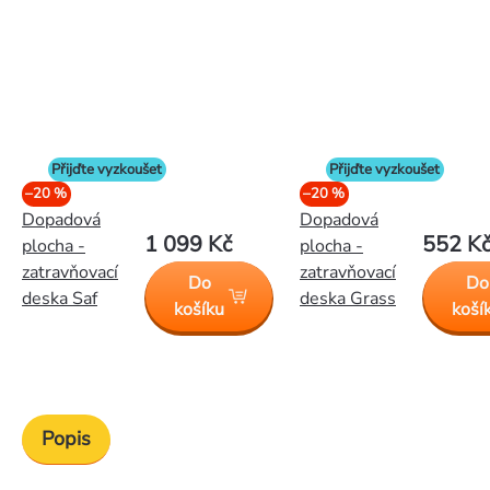
Přijďte vyzkoušet
Přijďte vyzkoušet
–20 %
–20 %
Dopadová
Dopadová
1 099 Kč
552 K
plocha -
plocha -
zatravňovací
zatravňovací
Do
Do
deska Saf
deska Grass
košíku
koší
Popis