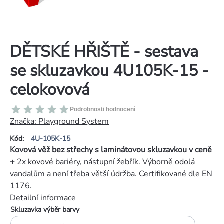
DĚTSKÉ HŘIŠTĚ - sestava
se skluzavkou 4U105K-15 -
celokovová
Průměrné
Podrobnosti hodnocení
hodnocení
Značka:
Playground System
produktu
Kód:
4U-105K-15
je
Kovová věž bez střechy s laminátovou skluzavkou v ceně
0,0
+
2x kovové bariéry, nástupní žebřík. Výborně odolá
z
vandalům a není třeba větší údržba. Certifikované dle EN
5
1176.
hvězdiček.
Detailní informace
Skluzavka výběr barvy