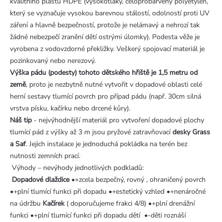
kvalitního plastu HDPE (vysokotlaký, celoprobarvený polyetylen,
který se vyznačuje vysokou barevnou stálostí, odolností proti UV
záření a hlavně bezpečností, protože je nelámavý a nehrozí tak
žádné nebezpečí zranění dětí ostrými úlomky). Podesta věže je
vyrobena z vodovzdorné překližky. Veškerý spojovací materiál je
pozinkovaný nebo nerezový.
Výška pádu (podesty) tohoto dětského hřiště je 1,5 metru od
země
, proto je nezbytně nutné vytvořit v dopadové oblasti celé
herní sestavy tlumící povrch pro případ pádu (např. 30cm silná
vrstva písku, kačírku nebo drcené kůry).
Náš tip
- nejvýhodnější materiál pro vytvoření dopadové plochy
tlumící pád z výšky až 3 m jsou pryžové zatravňovací
desky Grass
a Saf
. Jejich instalace je jednoduchá pokládka na terén bez
nutnosti zemních prací.
Výhody – nevýhody jednotlivých podkladů:
Dopadové dlaždice
•+zcela bezpečný, rovný , ohraničený povrch
•+plní tlumící funkci při dopadu •+estetický vzhled •+nenáročné
na údržbu
Kačírek
( doporučujeme frakci 4/8) •+plní drenážní
funkci •+plní tlumící funkci při dopadu dětí •-děti roznáší