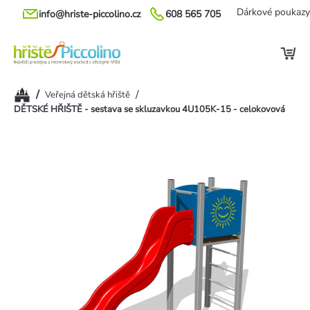
Přejít
Dárkové poukazy
info@hriste-piccolino.cz
608 565 705
na
obsah
Domů
/
/
Veřejná dětská hřiště
DĚTSKÉ HŘIŠTĚ - sestava se skluzavkou 4U105K-15 - celokovová