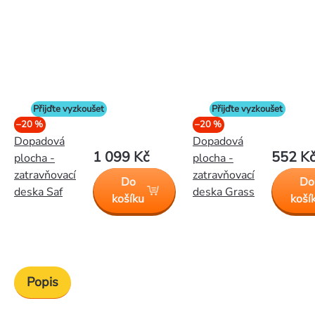
Přijďte vyzkoušet
Přijďte vyzkoušet
–20 %
–20 %
Dopadová
Dopadová
1 099 Kč
552 K
plocha -
plocha -
zatravňovací
zatravňovací
Do
Do
deska Saf
deska Grass
košíku
koší
Popis