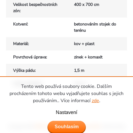
Velikost bezpečnostních
400 x 700 cm
zón
:
Kotvení
:
betonováním stojek do
terénu
Materiál
:
kov + plast
Povrchová úprava
:
zinek + komaxit
Výška pádu
:
1,5 m
Počet uživatelů
:
max. 4
Tento web používá soubory cookie. Dalším
Zápatí
procházením tohoto webu vyjadřujete souhlas s jejich
používáním.. Více informací
zde
.
Nastavení
Copyright 2026
Hřiště Piccolino - dětská hřiště a domečky
. Všechna práva
Souhlasím
vyhrazena.