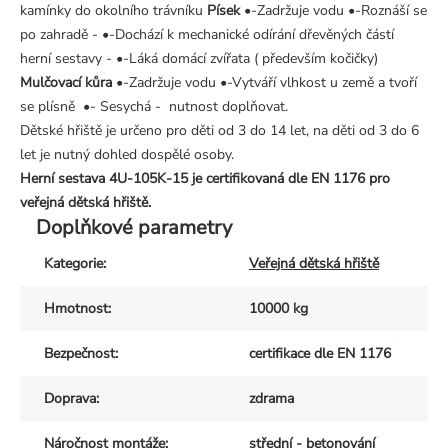
kamínky do okolního trávníku
Písek
•-Zadržuje vodu •-Roznáší se
po zahradě - •-Dochází k mechanické odírání dřevěných částí
herní sestavy - •-Láká domácí zvířata ( především kočičky)
Mulčovací kůra
•-Zadržuje vodu •-Vytváří vlhkost u země a tvoří
se plísně •- Sesychá - nutnost doplňovat.
Dětské hřiště je určeno pro děti od 3 do 14 let, na děti od 3 do 6
let je nutný dohled dospělé osoby.
Herní sestava 4U-105K-15
je certifikovaná dle EN 1176 pro
veřejná dětská hřiště.
Doplňkové parametry
Kategorie
:
Veřejná dětská hřiště
Hmotnost
:
10000 kg
Bezpečnost
:
certifikace dle EN 1176
Doprava
:
zdrama
Náročnost montáže
:
střední - betonování