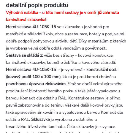
detailní popis produktu
Výhodná nabídka - u této herní sestavy je v ceně již zahrnuta
laminátová skluzavka!
Herní sestava 4U-105K-15
se skluzavkou je vhodná pro
mateřské a základní školy, obce a restaurace, hotely a pod, velmi
dobře podpoří pohybovou aktivitu dětí. Díky materiálům z kterých
je vyrobena velmi dobře odolá vandalům a povětrnosti.
Sestava se skládá z:
věže bez střechy - kovová konstrukce,
laminátové skluzavky, kolmého žebříku a kovového zábradlí.
Herní sestava 4U-105K-15
- je vyrobená z
konstrukční oceli
(kovový profil 100 x 100 mm)
, která je proti korozi chráněna
povrchovou úpravou zinkováním
, čímž se docílí velmi výrazného
prodloužení životnosti herního prvku a také ještě vypalovanou
barvou Komaxit dle odstínu RAL. Konstrukce sestavy je přímo
pevně zabetonována do terénu. Veškeré další kovové prvky jsou
také upravovány zinkováním a vypalovanou barvou Komaxit dle
odstínu RAL
.
Skluzavka
je vyrobena z odolného a
trvanlivého třívrstvého laminátu. Čelo skluzavky je z vysoce