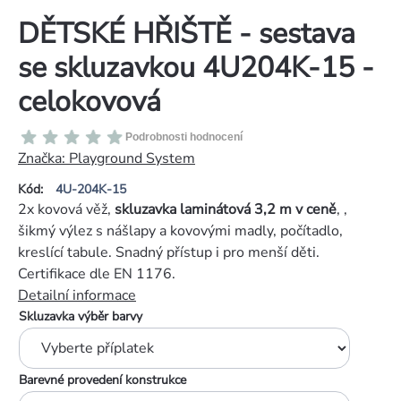
DĚTSKÉ HŘIŠTĚ - sestava
se skluzavkou 4U204K-15 -
celokovová
Průměrné
Podrobnosti hodnocení
hodnocení
Značka:
Playground System
produktu
Kód:
4U-204K-15
je
2x kovová věž,
skluzavka laminátová 3,2 m v ceně
, ,
0,0
šikmý výlez s nášlapy a kovovými madly, počítadlo,
z
kreslící tabule. Snadný přístup i pro menší děti.
5
Certifikace dle EN 1176.
hvězdiček.
Detailní informace
Skluzavka výběr barvy
Barevné provedení konstrukce