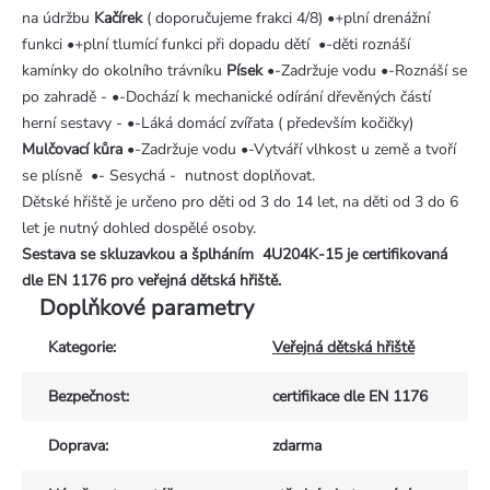
na údržbu
Kačírek
( doporučujeme frakci 4/8) •+plní drenážní
funkci •+plní tlumící funkci při dopadu dětí •-děti roznáší
kamínky do okolního trávníku
Písek
•-Zadržuje vodu •-Roznáší se
po zahradě - •-Dochází k mechanické odírání dřevěných částí
herní sestavy - •-Láká domácí zvířata ( především kočičky)
Mulčovací kůra
•-Zadržuje vodu •-Vytváří vlhkost u země a tvoří
se plísně •- Sesychá - nutnost doplňovat.
Dětské hřiště je určeno pro děti od 3 do 14 let, na děti od 3 do 6
let je nutný dohled dospělé osoby.
Sestava se skluzavkou a šplháním 4U204K-15
je certifikovaná
dle EN 1176 pro veřejná dětská hřiště.
Doplňkové parametry
Kategorie
:
Veřejná dětská hřiště
Bezpečnost
:
certifikace dle EN 1176
Doprava
:
zdarma