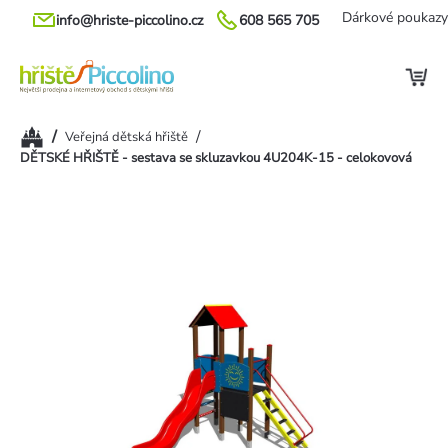
Přejít
Dárkové poukazy
info@hriste-piccolino.cz
608 565 705
na
obsah
Domů
/
/
Veřejná dětská hřiště
DĚTSKÉ HŘIŠTĚ - sestava se skluzavkou 4U204K-15 - celokovová