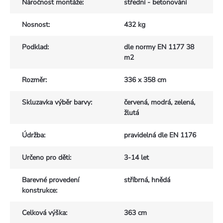
Náročnost montáže
:
střední - betonování
Nosnost
:
432 kg
Podklad
:
dle normy EN 1177 38
m2
Rozměr
:
336 x 358 cm
Skluzavka výběr barvy
:
červená, modrá, zelená,
žlutá
Údržba
:
pravidelná dle EN 1176
Určeno pro děti
:
3-14 let
Barevné provedení
stříbrná, hnědá
konstrukce
:
Celková výška
:
363 cm