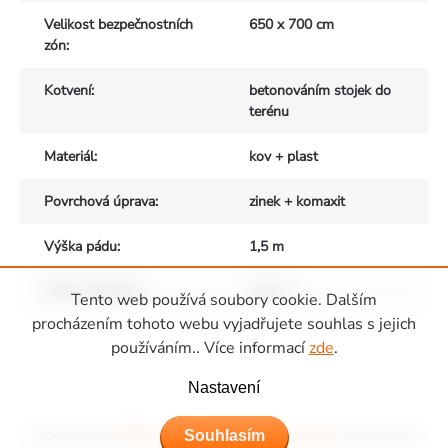
Velikost bezpečnostních
650 x 700 cm
zón
:
Kotvení
:
betonováním stojek do
terénu
Materiál
:
kov + plast
Povrchová úprava
:
zinek + komaxit
Výška pádu
:
1,5 m
Počet uživatelů
:
max. 8
Tento web používá soubory cookie. Dalším
Zápatí
procházením tohoto webu vyjadřujete souhlas s jejich
používáním.. Více informací
zde
.
Nastavení
Copyright 2026
Hřiště Piccolino - dětská hřiště a domečky
. Všechna práva
Souhlasím