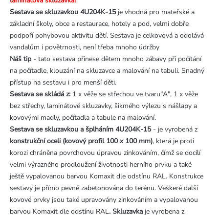
laminátová skluzavka!
Sestava se skluzavkou 4U204K-15
je vhodná pro mateřské a
základní školy, obce a restaurace, hotely a pod, velmi dobře
podpoří pohybovou aktivitu dětí. Sestava je celkovová a odolává
vandalům i povětrnosti, není třeba mnoho údržby
Náš tip
- tato sestava přinese dětem mnoho zábavy při počítání
na počítadle, klouzání na skluzavce a malování na tabuli. Snadný
přístup na sestavu i pro menší děti.
Sestava se skládá z:
1 x věže se střechou ve tvaru"A", 1 x věže
bez střechy, laminátové skluzavky, šikmého výlezu s nášlapy a
kovovými madly, počítadla a tabule na malování.
Sestava se skluzavkou a šplháním 4U204K-15
- je vyrobená z
konstrukční oceli (kovový profil 100 x 100 mm)
, která je proti
korozi chráněna povrchovou úpravou zinkováním, čímž se docílí
velmi výrazného prodloužení životnosti herního prvku a také
ještě vypalovanou barvou Komaxit dle odstínu RAL. Konstrukce
sestavy je přímo pevně zabetonována do terénu. Veškeré další
kovové prvky jsou také upravovány zinkováním a vypalovanou
barvou Komaxit
dle odstínu RAL
. Skluzavka
je vyrobena z