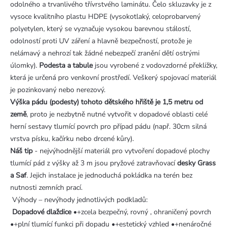
odolného a trvanlivého třívrstvého laminátu. Čelo skluzavky je z
vysoce kvalitního plastu HDPE (vysokotlaký, celoprobarvený
polyetylen, který se vyznačuje vysokou barevnou stálostí,
odolností proti UV záření a hlavně bezpečností, protože je
nelámavý a nehrozí tak žádné nebezpečí zranění dětí ostrými
úlomky).
Podesta a tabule
jsou vyrobené z vodovzdorné překližky,
která je určená pro venkovní prostředí. Veškerý spojovací materiál
je pozinkovaný nebo nerezový.
Výška pádu (podesty) tohoto dětského hřiště je 1,5 metru od
země
, proto je nezbytně nutné vytvořit v dopadové oblasti celé
herní sestavy tlumící povrch pro případ pádu (např. 30cm silná
vrstva písku, kačírku nebo drcené kůry).
Náš tip
- nejvýhodnější materiál pro vytvoření dopadové plochy
tlumící pád z výšky až 3 m jsou pryžové zatravňovací
desky Grass
a Saf
. Jejich instalace je jednoduchá pokládka na terén bez
nutnosti zemních prací.
Výhody – nevýhody jednotlivých podkladů:
Dopadové dlaždice
•+zcela bezpečný, rovný , ohraničený povrch
•+plní tlumící funkci při dopadu •+estetický vzhled •+nenáročné