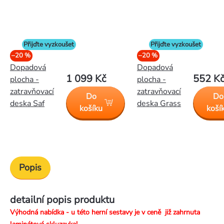
Přijďte vyzkoušet
Přijďte vyzkoušet
–20 %
–20 %
Dopadová
Dopadová
1 099 Kč
552 K
plocha -
plocha -
zatravňovací
zatravňovací
Do
Do
deska Saf
deska Grass
košíku
koší
Popis
detailní popis produktu
Výhodná nabídka - u této herní sestavy je v ceně již zahrnuta