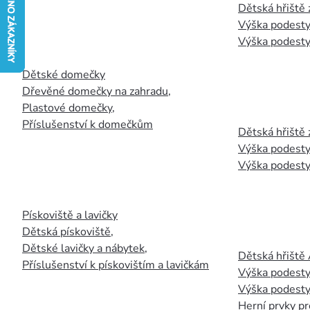
Dětská hřiště
Výška podesty
Výška podesty
Dětské domečky
Dřevěné domečky na zahradu
,
Plastové domečky
,
Příslušenství k domečkům
Dětská hřiště 
Výška podesty
Výška podesty
Pískoviště a lavičky
Dětská pískoviště
,
Dětské lavičky a nábytek
,
Dětská hřiště
Příslušenství k pískovištím a lavičkám
Výška podesty
Výška podesty
Herní prvky pr