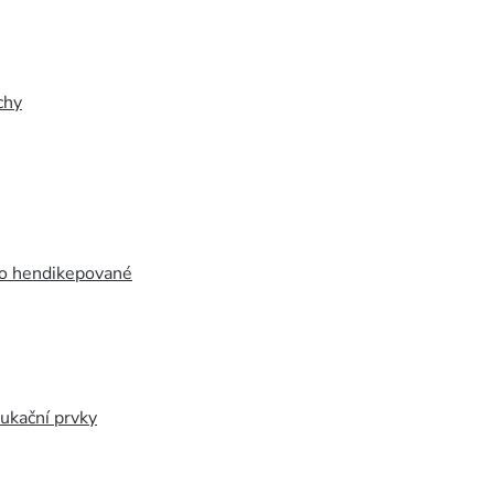
chy
ro hendikepované
ukační prvky