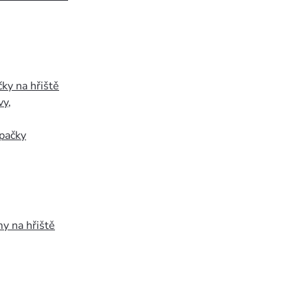
ky na hřiště
vy
,
pačky
y na hřiště