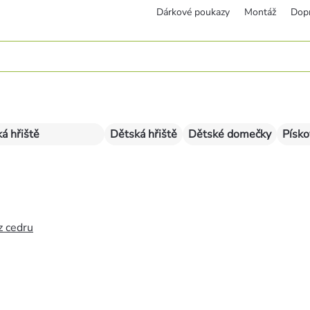
Dárkové poukazy
Montáž
Dop
á hřiště
Dětská hřiště
Dětské domečky
Písko
z cedru