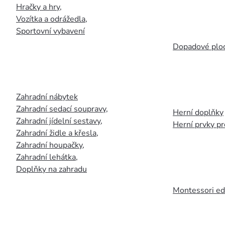
Hračky a hry
,
Vozítka a odrážedla
,
Sportovní vybavení
Dopadové plo
Zahradní nábytek
Zahradní sedací soupravy
,
Herní doplňky
Zahradní jídelní sestavy
,
Herní prvky p
Zahradní židle a křesla
,
Zahradní houpačky
,
Zahradní lehátka
,
Doplňky na zahradu
Montessori ed