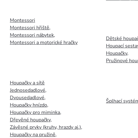
Montessori
Montessori hřiště
,
Montessori nábytek
,
Dětské houpač
Montessori a motorické hračky
Houpací sesta
Houpačky
,
Pružinové hou
Houpačky a sítě
Jednosedadlové
,
Dvousedadlové
,
Šplhací systém
Houpačky hnízdo
,
Houpačky pro miminka
,
Dřevěné houpačky
,
Závěsné prvky (kruhy, hrazdy aj.)
,
Houpačky na pružině
,