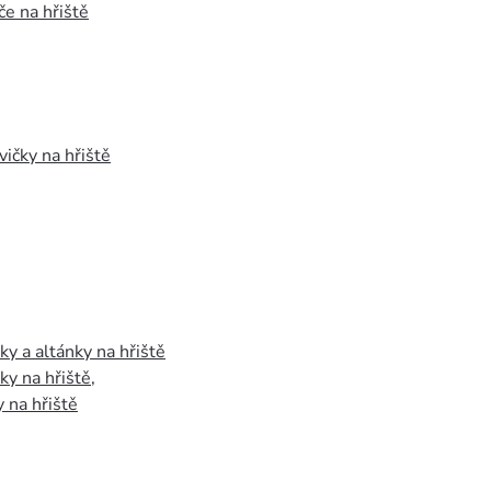
e na hřiště
vičky na hřiště
y a altánky na hřiště
y na hřiště
,
 na hřiště