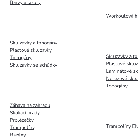
Barvy a lazury
Workoutová hř
Skluzavky a tobogány
Plastové skluzavky
,
Skluzavky a to
Tobogány
,
Plastové sklu
Skluzavky se schůdky
Laminátové sk
Nerezové sklu
Tobogány
Zábava na zahradu
Skákací hrady
,
Prolézačky
,
Trampolíny E
Trampolíny
,
Bazény
,