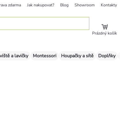
rava zdarma
Jak nakupovat?
Blog
Showroom
Kontakty
Prázdný košík
viště a lavičky
Montessori
Houpačky a sítě
Doplňky
Sklu