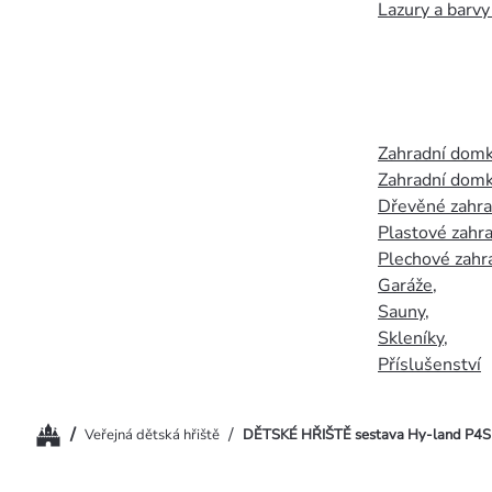
Lazury a barvy
Zahradní dom
Zahradní domk
Dřevěné zahr
Plastové zahr
Plechové zahr
Garáže
,
Sauny
,
Skleníky
,
Příslušenství
Domů
/
/
Veřejná dětská hřiště
DĚTSKÉ HŘIŠTĚ sestava Hy-land P4S