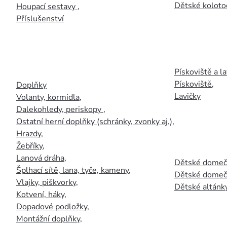
Dětské kolotoč
Houpací sestavy
,
Příslušenství
Pískoviště a la
Pískoviště
,
Doplňky
Lavičky
Volanty, kormidla
,
Dalekohledy, periskopy
,
Ostatní herní doplňky (schránky, zvonky aj.)
,
Hrazdy
,
Žebříky
,
Lanová dráha
,
Dětské domečk
Šplhací sítě, lana, tyče, kameny
,
Dětské domečk
Vlajky, piškvorky
,
Dětské altánky
Kotvení, háky
,
Dopadové podložky
,
Montážní doplňky
,