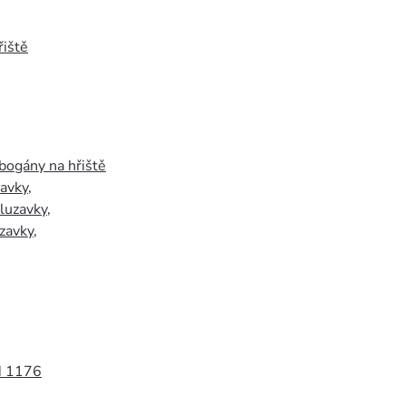
iště
bogány na hřiště
zavky
,
luzavky
,
zavky
,
N 1176