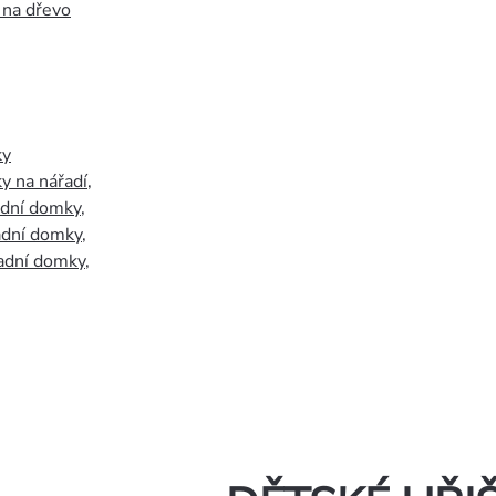
 na dřevo
ky
y na nářadí
,
adní domky
,
adní domky
,
adní domky
,