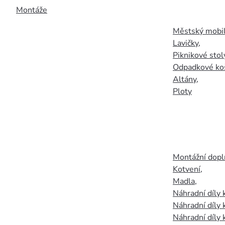
Montáže
Městský mobil
Lavičky
,
Piknikové stol
Odpadkové ko
Altány
,
Ploty
Montážní doplň
Kotvení
,
Madla
,
Náhradní díly
Náhradní díly 
Náhradní díly