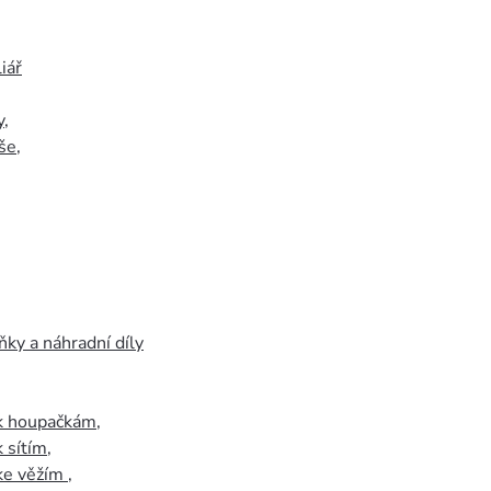
iář
y
,
še
,
ky a náhradní díly
 k houpačkám
,
k sítím
,
 ke věžím
,