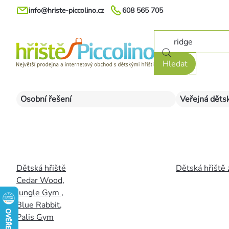
Přejít
info@hriste-piccolino.cz
608 565 705
na
obsah
Hledat
Osobní řešení
Veřejná dětsk
Dětská hřiště
Dětská hřiště 
Cedar Wood
,
Jungle Gym
,
Blue Rabbit
,
Palis Gym