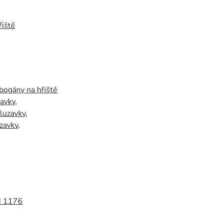
iště
bogány na hřiště
zavky
,
luzavky
,
zavky
,
N 1176