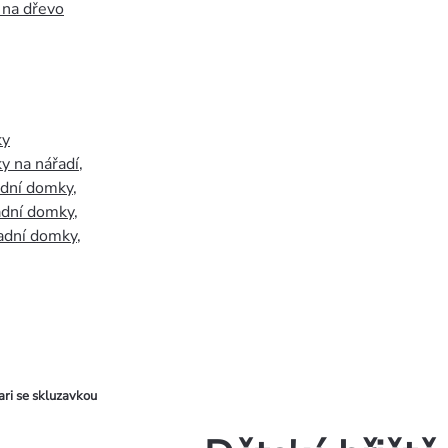
 na dřevo
ky
y na nářadí
,
adní domky
,
adní domky
,
adní domky
,
ari se skluzavkou