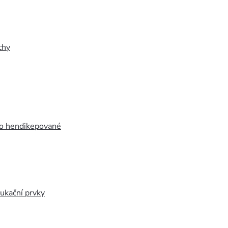
chy
ro hendikepované
ukační prvky