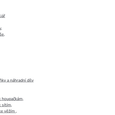
iář
y
,
še
,
ky a náhradní díly
 k houpačkám
,
k sítím
,
 ke věžím
,