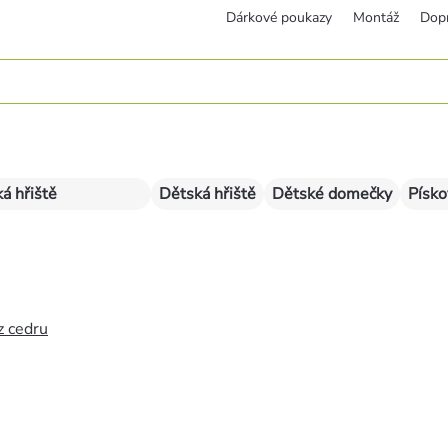
Dárkové poukazy
Montáž
Dop
á hřiště
Dětská hřiště
Dětské domečky
Písko
z cedru