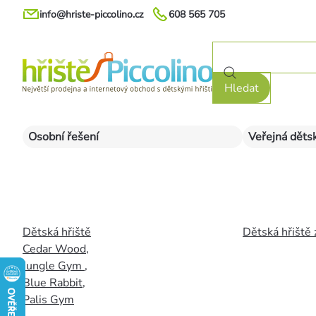
Přejít
info@hriste-piccolino.cz
608 565 705
na
obsah
Hledat
Osobní řešení
Veřejná dětsk
Dětská hřiště
Dětská hřiště 
Cedar Wood
,
Jungle Gym
,
Blue Rabbit
,
Palis Gym