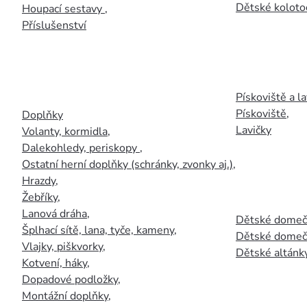
Dětské kolotoč
Houpací sestavy
,
Příslušenství
Pískoviště a la
Pískoviště
,
Doplňky
Lavičky
Volanty, kormidla
,
Dalekohledy, periskopy
,
Ostatní herní doplňky (schránky, zvonky aj.)
,
Hrazdy
,
Žebříky
,
Lanová dráha
,
Dětské domečk
Šplhací sítě, lana, tyče, kameny
,
Dětské domečk
Vlajky, piškvorky
,
Dětské altánky
Kotvení, háky
,
Dopadové podložky
,
Montážní doplňky
,