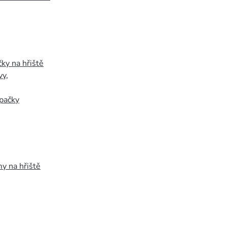
ky na hřiště
vy
,
pačky
y na hřiště