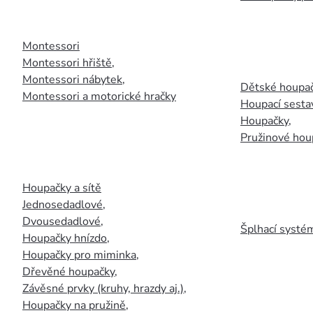
Montessori
Montessori hřiště
,
Montessori nábytek
,
Dětské houpač
Montessori a motorické hračky
Houpací sesta
Houpačky
,
Pružinové hou
Houpačky a sítě
Jednosedadlové
,
Dvousedadlové
,
Šplhací systém
Houpačky hnízdo
,
Houpačky pro miminka
,
Dřevěné houpačky
,
Závěsné prvky (kruhy, hrazdy aj.)
,
Houpačky na pružině
,