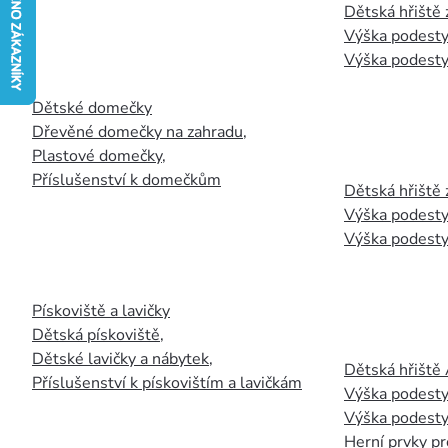
Dětská hřiště
Výška podesty
Výška podesty
Dětské domečky
Dřevěné domečky na zahradu
,
Plastové domečky
,
Příslušenství k domečkům
Dětská hřiště 
Výška podesty
Výška podesty
Pískoviště a lavičky
Dětská pískoviště
,
Dětské lavičky a nábytek
,
Dětská hřiště
Příslušenství k pískovištím a lavičkám
Výška podesty
Výška podesty
Herní prvky pr