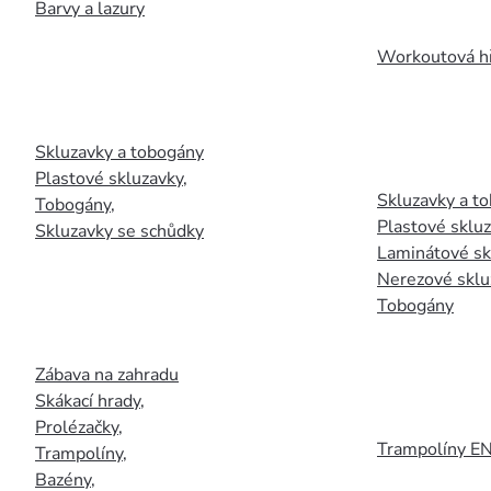
Barvy a lazury
Workoutová hř
Skluzavky a tobogány
Plastové skluzavky
,
Skluzavky a to
Tobogány
,
Plastové sklu
Skluzavky se schůdky
Laminátové sk
Nerezové sklu
Tobogány
Zábava na zahradu
Skákací hrady
,
Prolézačky
,
Trampolíny E
Trampolíny
,
Bazény
,