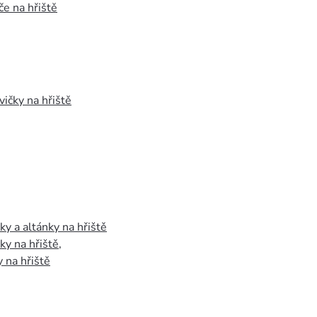
e na hřiště
vičky na hřiště
y a altánky na hřiště
y na hřiště
,
 na hřiště