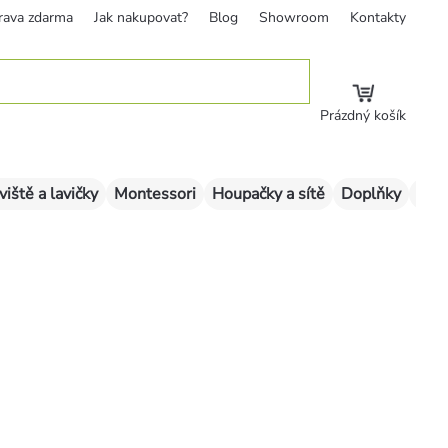
rava zdarma
Jak nakupovat?
Blog
Showroom
Kontakty
Prázdný košík
viště a lavičky
Montessori
Houpačky a sítě
Doplňky
Sklu