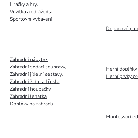
Hračky a hry
,
Vozítka a odrážedla
,
Sportovní vybavení
Dopadové plo
Zahradní nábytek
Zahradní sedací soupravy
,
Herní doplňky
Zahradní jídelní sestavy
,
Herní prvky p
Zahradní židle a křesla
,
Zahradní houpačky
,
Zahradní lehátka
,
Doplňky na zahradu
Montessori ed