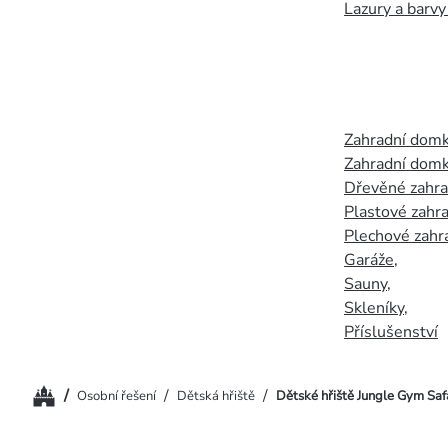
Lazury a barvy
Zahradní dom
Zahradní domk
Dřevěné zahr
Plastové zahr
Plechové zahr
Garáže
,
Sauny
,
Skleníky
,
Příslušenství
Domů
/
/
/
Osobní řešení
Dětská hřiště
Dětské hřiště Jungle Gym Saf