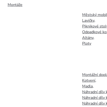
Montáže
Městský mobil
Lavičky
,
Piknikové stol
Odpadkové ko
Altány
,
Ploty
Montážní doplň
Kotvení
,
Madla
,
Náhradní díly
Náhradní díly 
Náhradní díly