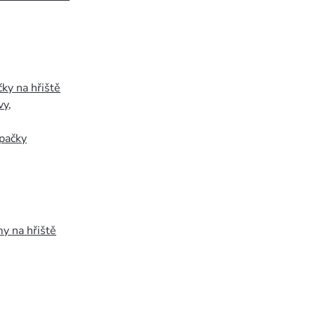
ky na hřiště
vy
,
pačky
y na hřiště