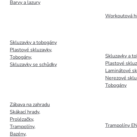
Barvy a lazury
Workoutová hř
Skluzavky a tobogány
Plastové skluzavky
,
Skluzavky a to
Tobogány
,
Plastové sklu
Skluzavky se schůdky
Laminátové sk
Nerezové sklu
Tobogány
Zábava na zahradu
Skákací hrady
,
Prolézačky
,
Trampolíny E
Trampolíny
,
Bazény
,