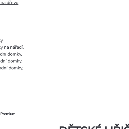
 na dřevo
ky
y na nářadí
,
adní domky
,
adní domky
,
adní domky
,
0 Premium