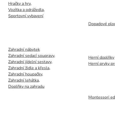
Hračky a hry
,
Vozítka a odrážedla
,
Sportovní vybavení
Dopadové plo
Zahradní nábytek
Zahradní sedací soupravy
,
Herní doplňky
Zahradní jídelní sestavy
,
Herní prvky p
Zahradní židle a křesla
,
Zahradní houpačky
,
Zahradní lehátka
,
Doplňky na zahradu
Montessori ed