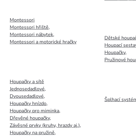
Montessori
Montessori hřiště
,
Montessori nábytek
,
Dětské houpač
Montessori a motorické hračky
Houpací sesta
Houpačky
,
Pružinové hou
Houpačky a sítě
Jednosedadlové
,
Dvousedadlové
,
Šplhací systém
Houpačky hnízdo
,
Houpačky pro miminka
,
Dřevěné houpačky
,
Závěsné prvky (kruhy, hrazdy aj.)
,
Houpačky na pružině
,