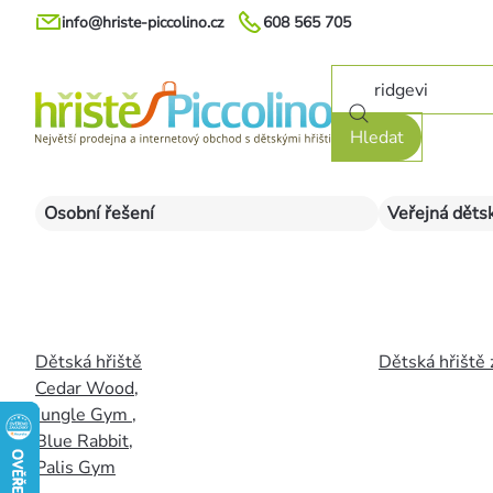
Přejít
info@hriste-piccolino.cz
608 565 705
na
obsah
Hledat
Osobní řešení
Veřejná dětsk
Dětská hřiště
Dětská hřiště 
Cedar Wood
,
Jungle Gym
,
Blue Rabbit
,
Palis Gym