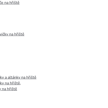
e na hřiště
vičky na hřiště
y a altánky na hřiště
y na hřiště
,
 na hřiště