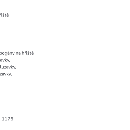
iště
bogány na hřiště
zavky
,
luzavky
,
zavky
,
N 1176