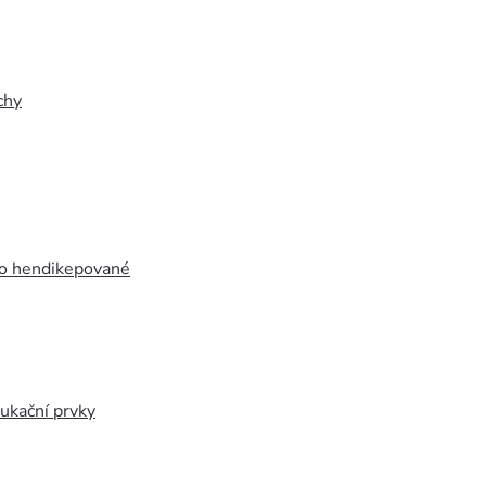
chy
ro hendikepované
ukační prvky