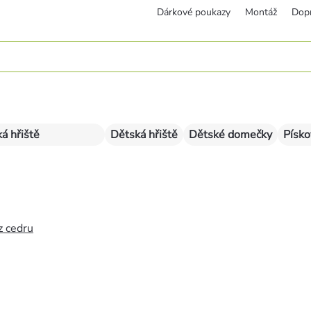
Dárkové poukazy
Montáž
Dop
á hřiště
Dětská hřiště
Dětské domečky
Písko
z cedru