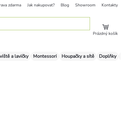
rava zdarma
Jak nakupovat?
Blog
Showroom
Kontakty
Prázdný košík
viště a lavičky
Montessori
Houpačky a sítě
Doplňky
Sklu