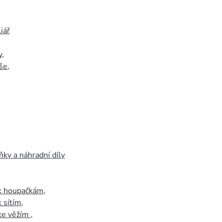
iář
y
,
še
,
ky a náhradní díly
 k houpačkám
,
k sítím
,
 ke věžím
,