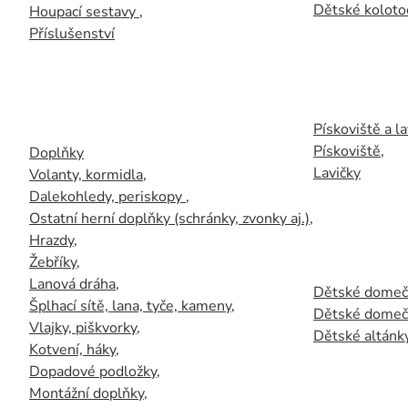
Dětské kolotoč
Houpací sestavy
,
Příslušenství
Pískoviště a la
Pískoviště
,
Doplňky
Lavičky
Volanty, kormidla
,
Dalekohledy, periskopy
,
Ostatní herní doplňky (schránky, zvonky aj.)
,
Hrazdy
,
Žebříky
,
Lanová dráha
,
Dětské domečk
Šplhací sítě, lana, tyče, kameny
,
Dětské domečk
Vlajky, piškvorky
,
Dětské altánky
Kotvení, háky
,
Dopadové podložky
,
Montážní doplňky
,