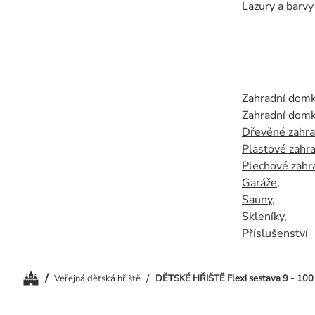
Lazury a barvy
Zahradní dom
Zahradní domk
Dřevěné zahr
Plastové zahr
Plechové zahr
Garáže
,
Sauny
,
Skleníky
,
Příslušenství
Domů
/
/
Veřejná dětská hřiště
DĚTSKÉ HŘIŠTĚ Flexi sestava 9 - 10