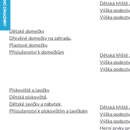
Dětská hřiště
Výška podesty
Výška podesty
Dětské domečky
Dřevěné domečky na zahradu
,
Plastové domečky
,
Příslušenství k domečkům
Dětská hřiště 
Výška podesty
Výška podesty
Pískoviště a lavičky
Dětská pískoviště
,
Dětské lavičky a nábytek
,
Dětská hřiště
Příslušenství k pískovištím a lavičkám
Výška podesty
Výška podesty
Herní prvky pr