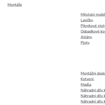
Montáže
Městský mobil
Lavičky
,
Piknikové stol
Odpadkové ko
Altány
,
Ploty
Montážní doplň
Kotvení
,
Madla
,
Náhradní díly
Náhradní díly 
Náhradní díly