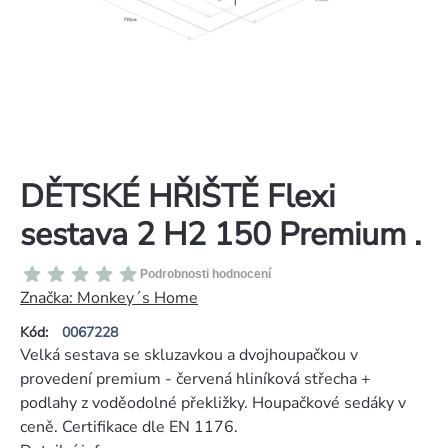
DĚTSKÉ HŘIŠTĚ Flexi
sestava 2 H2 150 Premium .
Průměrné
Podrobnosti hodnocení
hodnocení
Značka:
Monkey´s Home
produktu
Kód:
0067228
je
Velká sestava se skluzavkou a dvojhoupačkou v
0,0
provedení premium - červená hliníková střecha +
z
podlahy z voděodolné překližky. Houpačkové sedáky v
5
ceně. Certifikace dle EN 1176.
hvězdiček.