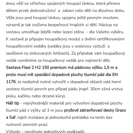
dvou věží se střechou spojených houpací lávkou, která přinese
dětem prvek dobrodružství a zabaví vaše děti na dlouhou dobu.
Věže jsou pod houpací lávkou spojeny ještě pevným mostem,
výrazně je tak zvýšena bezpečnost hrajících si dětí. Nástup na
sestavu umožňuje žebřík nebo lezecí stěna - dle Vašeho výběru.
K sestavě je připojen houpačkový modul s dvěmi certifikovanými
houpačkovými sedáky (sedáky jsou s ocelovou výztuží a
zavěšené na zinkovaných řetězech). Za příplatek vám houpačkový
sedák vyměníme za houpačkový sedák pro nejmenší děti.
Sestava Flexi 2 H2 150 premium
má pádovou výšku 1,5 m a
proto musí mít speciální dopadové plochy tlumící pád dle EN
1176.
Je nezbytně nutné vytvořit v dopadové oblasti celé herní
sestavy tlumící povrch pro případ pádu (např. 30cm silná vrstva
písku, kačírku nebo drcené kůry).
Náš tip
- nejvýhodnější materiál pro vytvoření dopadové plochy
tlumící pád z výšky až 3 m jsou
pryžové zatravňovací desky Grass
a Saf.
Jejich instalace je jednoduchá pokládka na terén bez
nutnosti zemních prací.
Výhody – nevýhody jednotlivých podkladů: