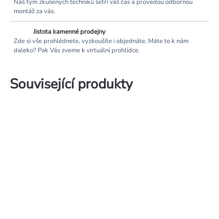
Náš tým zkušených techniků šetří váš čas a provedou odbornou
montáž za vás.
Jistota kamenné prodejny
Zde si vše prohlédnete, vyzkoušíte i objednáte. Máte to k nám
daleko? Pak Vás zveme k virtuální prohlídce.
Související produkty