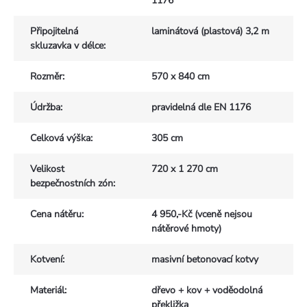
1176
Připojitelná
laminátová (plastová) 3,2 m
skluzavka v délce
:
Rozměr
:
570 x 840 cm
Údržba
:
pravidelná dle EN 1176
Celková výška
:
305 cm
Velikost
720 x 1 270 cm
bezpečnostních zón
:
Cena nátěru
:
4 950,-Kč (vceně nejsou
nátěrové hmoty)
Kotvení
:
masivní betonovací kotvy
Materiál
:
dřevo + kov + voděodolná
překližka