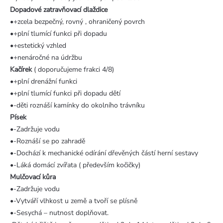
Dopadové zatravňovací dlaždice
•+zcela bezpečný, rovný , ohraničený povrch
•+plní tlumící funkci při dopadu
•+estetický vzhled
•+nenáročné na údržbu
Kačírek
( doporučujeme frakci 4/8)
•+plní drenážní funkci
•+plní tlumící funkci při dopadu dětí
•-děti roznáší kamínky do okolního trávníku
Písek
•-Zadržuje vodu
•-Roznáší se po zahradě
•-Dochází k mechanické odírání dřevěných částí herní sestavy
•-Láká domácí zvířata ( především kočičky)
Mulčovací kůra
•-Zadržuje vodu
•-Vytváří vlhkost u země a tvoří se plísně
•-Sesychá – nutnost doplňovat.