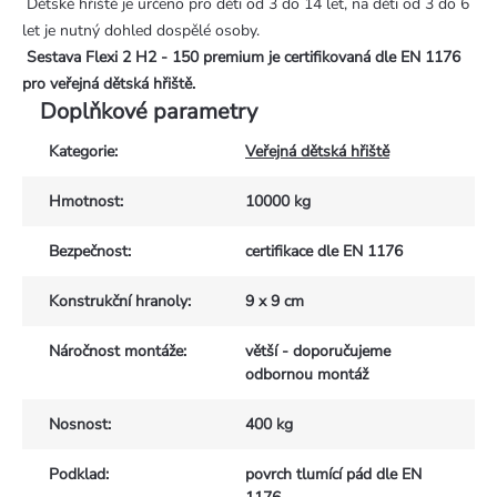
Dětské hřiště je určeno pro děti od 3 do 14 let, na děti od 3 do 6
let je nutný dohled dospělé osoby.
Sestava Flexi 2 H2 - 150 premium je certifikovaná dle EN 1176
pro veřejná dětská hřiště.
Doplňkové parametry
Kategorie
:
Veřejná dětská hřiště
Hmotnost
:
10000 kg
Bezpečnost
:
certifikace dle EN 1176
Konstrukční hranoly
:
9 x 9 cm
Náročnost montáže
:
větší - doporučujeme
odbornou montáž
Nosnost
:
400 kg
Podklad
:
povrch tlumící pád dle EN