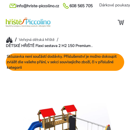
Přejít
Dárkové poukazy
info@hriste-piccolino.cz
608 565 705
na
obsah
Domů
/
/
Veřejná dětská hřiště
DĚTSKÉ HŘIŠTĚ Flexi sestava 2 H2 150 Premium .
Skluzavka není součástí dodávky. Příslušenství je možno dokoupit
zvlášť dle vašeho přání, v sekci souvisejicího zboží, či v příslušné
kategorii