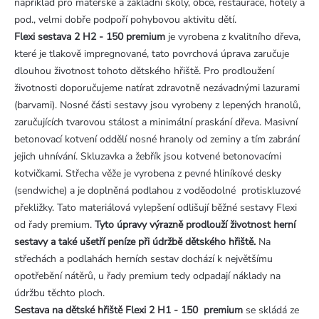
například pro mateřské a základní školy, obce, restaurace, hotely a
pod., velmi dobře podpoří pohybovou aktivitu dětí.
Flexi sestava 2 H2 - 150 premium
je vyrobena z kvalitního dřeva,
které je tlakově impregnované, tato povrchová úprava zaručuje
dlouhou životnost tohoto dětského hřiště. Pro prodloužení
životnosti doporučujeme natírat zdravotně nezávadnými lazurami
(barvami). Nosné části sestavy jsou vyrobeny z lepených hranolů,
zaručujících tvarovou stálost a minimální praskání dřeva. Masivní
betonovací kotvení oddělí nosné hranoly od zeminy a tím zabrání
jejich uhnívání. Skluzavka a žebřík jsou kotvené betonovacími
kotvičkami. Střecha věže je vyrobena z pevné hliníkové desky
(sendwiche) a je doplněná podlahou z voděodolné protiskluzové
překližky. Tato materiálová vylepšení odlišují běžné sestavy Flexi
od řady premium.
Tyto úpravy výrazně prodlouží životnost herní
sestavy a také ušetří peníze při údržbě dětského hřiště.
Na
střechách a podlahách herních sestav dochází k největšímu
opotřebění nátěrů, u řady premium tedy odpadají náklady na
údržbu těchto ploch.
Sestava na dětské hřiště Flexi 2 H1 - 150 premium
se skládá ze