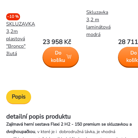
Skluzavka
–10 %
3,2 m
SKLUZAVKA
laminátová
3,2m
modrá
plastová
23 958 Kč
28 711
"Bronco"
Do
Do
žlutá
košíku
koší
Popis
detailní popis produktu
Zajímavá herní sestava Flexi 2 H2 - 150 premium se skluzavkou a
dvojhoupačkou
, v které je i dobrodružná lávka, je vhodná