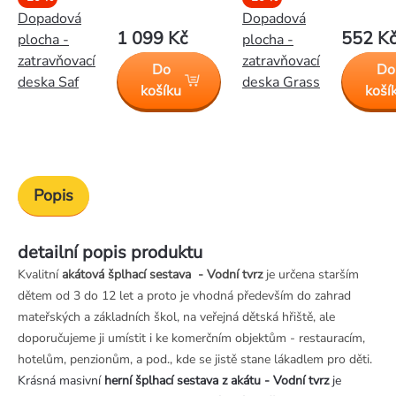
Dopadová
Dopadová
1 099 Kč
552 K
plocha -
plocha -
zatravňovací
zatravňovací
Do
Do
deska Saf
deska Grass
košíku
koší
Popis
detailní popis produktu
Kvalitní
akátová šplhací sestava - Vodní tvrz
je určena starším
dětem od 3 do 12 let a proto je vhodná především do zahrad
mateřských a základních škol, na veřejná dětská hřiště, ale
doporučujeme ji umístit i ke komerčním objektům - restauracím,
hotelům, penzionům, a pod., kde se jistě stane lákadlem pro děti.
Krásná masivní
herní šplhací sestava z akátu - Vodní tvrz
je