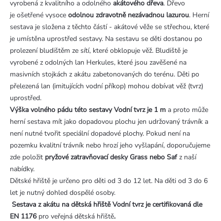
vyrobená z kvalitního a odolného
akátového dřeva
. Dřevo
je ošetřené vysoce
odolnou zdravotně nezávadnou lazurou
. Herní
sestava je složena z těchto částí - akátové věže se střechou, které
je umístěna uprostřed sestavy. Na sestavu se děti dostanou po
prolezení bludištěm ze sítí, které obklopuje věž. Bludiště je
vyrobené z odolných lan Herkules, které jsou zavěšené na
masivních stojkách z akátu zabetonovaných do terénu. Děti po
přelezená lan (imitujících vodní příkop) mohou dobívat věž (tvrz)
uprostřed.
Výška volného pádu této sestavy Vodní tvrz je 1 m
a proto může
herní sestava mít jako dopadovou plochu jen udržovaný trávník a
není nutné tvořit speciální dopadové plochy. Pokud není na
pozemku kvalitní trávník nebo hrozí jeho vyšlapání, doporučujeme
zde položit
pryžové zatravňovací desky Grass nebo Saf
z naší
nabídky.
Dětské hřiště je určeno pro děti od 3 do 12 let. Na děti od 3 do 6
let je nutný dohled dospělé osoby.
Sestava z akátu na dětská hřiště Vodní tvrz je certifikovaná dle
EN 1176
pro veřejná dětská hřiště
.