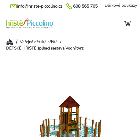
Přejít
Dárkové poukazy
info@hriste-piccolino.cz
608 565 705
na
obsah
Domů
/
/
Veřejná dětská hřiště
DĚTSKÉ HŘIŠTĚ šplhací sestava Vodní tvrz