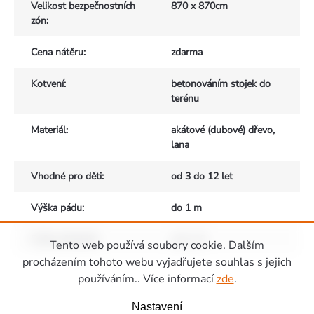
Velikost bezpečnostních
870 x 870cm
zón
:
Cena nátěru
:
zdarma
Kotvení
:
betonováním stojek do
terénu
Materiál
:
akátové (dubové) dřevo,
lana
Vhodné pro děti
:
od 3 do 12 let
Výška pádu
:
do 1 m
Počet uživatelů
:
max. 10
Tento web používá soubory cookie. Dalším
Zápatí
procházením tohoto webu vyjadřujete souhlas s jejich
používáním.. Více informací
zde
.
Nastavení