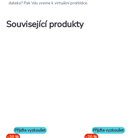
daleko? Pak Vás zveme k virtuální prohlídce.
Související produkty
Přijďte vyzkoušet
Přijďte vyzkoušet
–20 %
–20 %