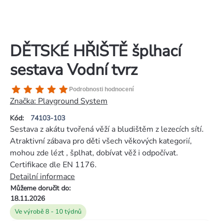
DĚTSKÉ HŘIŠTĚ šplhací
sestava Vodní tvrz
Průměrné
Podrobnosti hodnocení
hodnocení
Značka:
Playground System
produktu
Kód:
74103-103
je
Sestava z akátu tvořená věží a bludištěm z lezecích sítí.
5,0
Atraktivní zábava pro děti všech věkových kategorií,
z
mohou zde lézt , šplhat, dobívat věž i odpočívat.
5
Certifikace dle EN 1176.
hvězdiček.
Detailní informace
Můžeme doručit do:
18.11.2026
Ve výrobě 8 - 10 týdnů