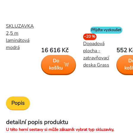
SKLUZAVKA
Přijďte vyzkoušet
2,5 m
–20 %
laminátová
Dopadová
modrá
16 616 Kč
552 K
plocha -
zatravňovací
Do
D
deska Grass
košíku
koš
Popis
detailní popis produktu
U této herní sestavy si může zákazník vybrat typ skluzavky,