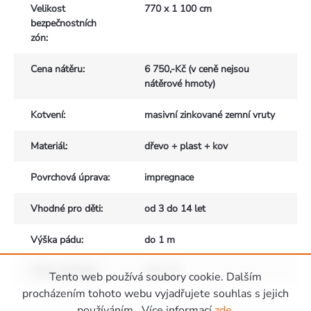
Velikost
770 x 1 100 cm
bezpečnostních
zón
:
Cena nátěru
:
6 750,-Kč (v ceně nejsou
nátěrové hmoty)
Kotvení
:
masivní zinkované zemní vruty
Materiál
:
dřevo + plast + kov
Povrchová úprava
:
impregnace
Vhodné pro děti
:
od 3 do 14 let
Výška pádu
:
do 1 m
Počet uživatelů
:
max. 10
Tento web používá soubory cookie. Dalším
Zápatí
procházením tohoto webu vyjadřujete souhlas s jejich
používáním.. Více informací
zde
.