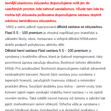
levnější plastovou skluzavku doporučujeme volit jen do
uzavřených prostor, kde nehrozí vandalismus. Všude tam kde by
mohla být skluzavka poškozena doporučujeme sestavu doplnit
odolnou laminátovou skluzavkou
.
Větší a velmi pěkně vypracovaná
dětská sestava se skluzavkou
Flexi 5 S - 100 premium
je vhodná například pro mateřské a
základní školy, obce, restaurace a veřejná dětská hřiště.velmi
dobře podpoří pohybovou aktivitu dětí.
Dětská herní sestava Flexi sestava 5 S - 100 premium
je
vyrobena z kvalitního dřeva, které je tlakově impregnované, tato
povrchová úprava zaručuje dlouhou životnost tohoto dětského
hřiště. Pro prodloužení životnosti doporučujeme natírat zdravotně
nezávadnými barvami. Nosné části sestavy jsou vyrobeny z
lepených hranolů, zaručujících tvarovou stálost a minimální
praskání dřeva. Součástí dodávky jsou kotvy - zemní vruty, toto
kotvení zajistí nejen vynikající stabilitu herní sestavy i v ne úplně
rovném terénu. Také oddělí nosné hanoly od zeminy a zabrání tak
jejich znehodnocení zemní vlhkostí. Střecha věže je vyrobena z
pevné hliníkové desky (sendwiche) a je doplněná podlahou z