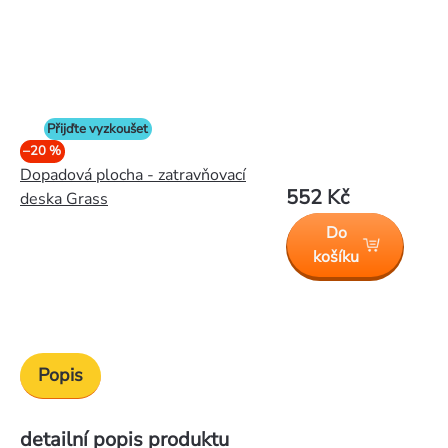
Přijďte vyzkoušet
–20 %
Dopadová plocha - zatravňovací
552 Kč
deska Grass
Do
košíku
Popis
detailní popis produktu