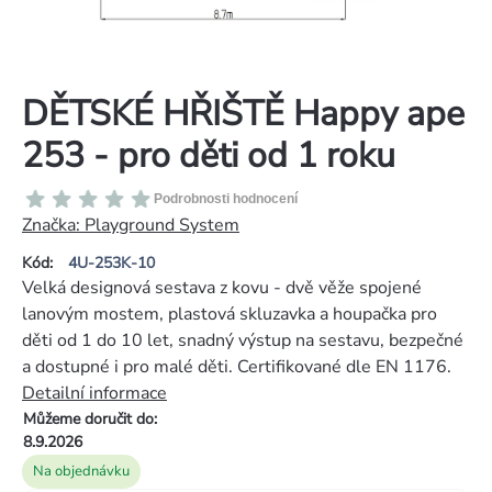
DĚTSKÉ HŘIŠTĚ Happy ape
253 - pro děti od 1 roku
Průměrné
Podrobnosti hodnocení
hodnocení
Značka:
Playground System
produktu
Kód:
4U-253K-10
je
Velká designová sestava z kovu - dvě věže spojené
0,0
lanovým mostem, plastová skluzavka a houpačka pro
z
děti od 1 do 10 let, snadný výstup na sestavu, bezpečné
5
a dostupné i pro malé děti. Certifikované dle EN 1176.
hvězdiček.
Detailní informace
Můžeme doručit do:
8.9.2026
Na objednávku