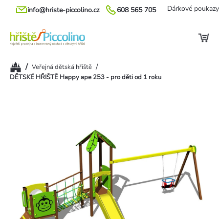
Přejít
Dárkové poukazy
info@hriste-piccolino.cz
608 565 705
na
obsah
Domů
/
/
Veřejná dětská hřiště
DĚTSKÉ HŘIŠTĚ Happy ape 253 - pro děti od 1 roku