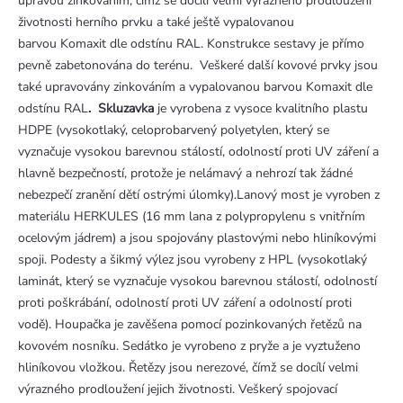
úpravou zinkováním, čímž se docílí velmi výrazného prodloužení
životnosti herního prvku a také ještě vypalovanou
barvou Komaxit dle odstínu RAL. Konstrukce sestavy je přímo
pevně zabetonována do terénu.
Veškeré další kovové prvky jsou
také upravovány zinkováním a vypalovanou barvou Komaxit
dle
odstínu RAL
.
Skluzavka
je vyrobena z vysoce kvalitního plastu
HDPE (vysokotlaký, celoprobarvený polyetylen, který se
vyznačuje vysokou barevnou stálostí, odolností proti UV záření a
hlavně bezpečností, protože je nelámavý a nehrozí tak žádné
nebezpečí zranění dětí ostrými úlomky).Lanový most je vyroben z
materiálu HERKULES (16 mm lana z polypropylenu s vnitřním
ocelovým jádrem) a jsou spojovány plastovými nebo hliníkovými
spoji. Podesty a šikmý výlez jsou vyrobeny z HPL (vysokotlaký
laminát, který se vyznačuje vysokou barevnou stálostí, odolností
proti poškrábání, odolností proti UV záření a odolností proti
vodě). Houpačka je zavěšena pomocí pozinkovaných řetězů na
kovovém nosníku. Sedátko je vyrobeno z pryže a je vyztuženo
hliníkovou vložkou. Řetězy jsou nerezové, čímž se docílí velmi
výrazného prodloužení jejich životnosti. Veškerý spojovací