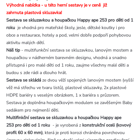
Výhodná nabídka - u této herní sestavy je v ceně již
zahrnuta plastová skluzavka!
Sestava se skluzavkou a houpačkou Happy ape 253 pro děti od 1
roku
je vhodná pro mateřské školy, jesle, dětské koutky i pro
obce a restaurace, hotely a pod, velmi dobře podpoří pohybovou
aktivitu malých dětí.
Náš tip
- multifunkční sestava se skluzavkou, lanovým mostem a
houpačkou v nádherném barevném designu, vhodná a snadno
přístupná i pro malé děti od 1 roku, zaujme všechny malé děti a
budou s zde rádi a dlouho hrát.
Sestava se skládá
ze dvou věží spojených lanovým mostem (vyšší
věž má střechu ve tvaru listů), plastové skluzavky, 2x plastové
HDPE bariéry s veselým obrázkem, 1 x bariéra s průzorem.
Sestava je doplněna houpačkovým modulem se zavěšeným Baby
sedákem pro nejmenší děti.
Multifinkční sestava
se skluzavkou a houpačkou Happy ape
253 pro děti od 1 roku
- je vyrobená z
konstrukční oceli (kovový
profil 60 x 60 mm)
, která je proti korozi chráněna povrchovou