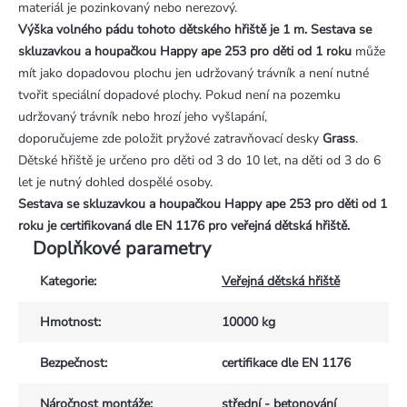
materiál je pozinkovaný nebo nerezový.
Výška volného pádu tohoto dětského hřiště je 1 m. Sestava
se
skluzavkou a houpačkou Happy ape 253 pro děti od 1 roku
může
mít jako dopadovou plochu jen udržovaný trávník a není nutné
tvořit speciální dopadové plochy. Pokud není na pozemku
udržovaný trávník nebo hrozí jeho vyšlapání,
doporučujeme zde položit pryžové zatravňovací desky
Grass
.
Dětské hřiště je určeno pro děti od 3 do 10 let, na děti od 3 do 6
let je nutný dohled dospělé osoby.
Sestava
se skluzavkou a houpačkou Happy ape 253 pro děti od 1
roku
je certifikovaná dle EN 1176 pro veřejná dětská hřiště.
Doplňkové parametry
Kategorie
:
Veřejná dětská hřiště
Hmotnost
:
10000 kg
Bezpečnost
:
certifikace dle EN 1176
Náročnost montáže
:
střední - betonování