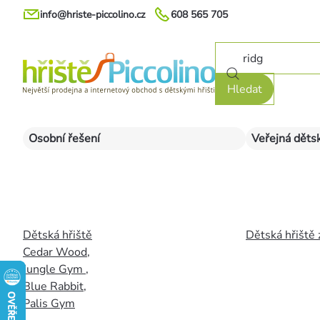
Přejít
info@hriste-piccolino.cz
608 565 705
na
obsah
Hledat
Osobní řešení
Veřejná dětsk
Dětská hřiště
Dětská hřiště 
Cedar Wood
,
Jungle Gym
,
Blue Rabbit
,
Palis Gym