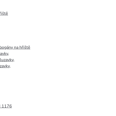
iště
bogány na hřiště
zavky
,
luzavky
,
zavky
,
N 1176