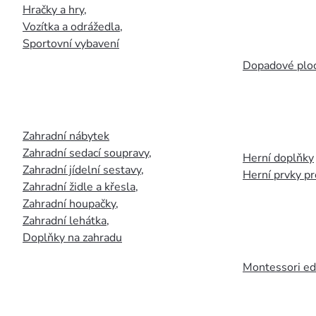
Hračky a hry
,
Vozítka a odrážedla
,
Sportovní vybavení
Dopadové plo
Zahradní nábytek
Zahradní sedací soupravy
,
Herní doplňky
Zahradní jídelní sestavy
,
Herní prvky p
Zahradní židle a křesla
,
Zahradní houpačky
,
Zahradní lehátka
,
Doplňky na zahradu
Montessori ed