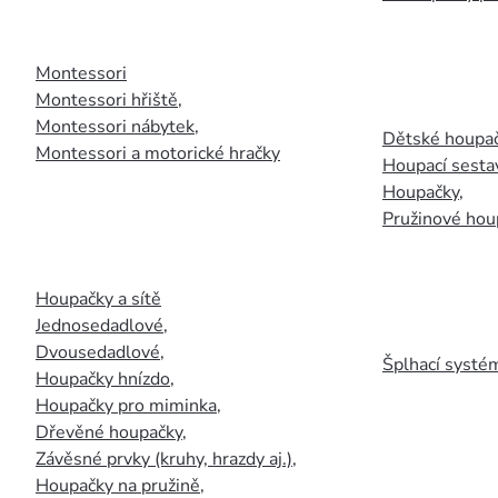
Montessori
Montessori hřiště
,
Montessori nábytek
,
Dětské houpač
Montessori a motorické hračky
Houpací sesta
Houpačky
,
Pružinové hou
Houpačky a sítě
Jednosedadlové
,
Dvousedadlové
,
Šplhací systém
Houpačky hnízdo
,
Houpačky pro miminka
,
Dřevěné houpačky
,
Závěsné prvky (kruhy, hrazdy aj.)
,
Houpačky na pružině
,