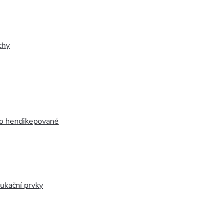
chy
ro hendikepované
ukační prvky