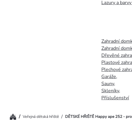
Lazury a barvy
Zahradní dom
Zahradní domk
Dřevěné zahr
Plastové zahr
Plechové zahr
Garáže
,
Sauny
,
Skleníky
,
Příslušenství
Domů
/
/
Veřejná dětská hřiště
DĚTSKÉ HŘIŠTĚ Happy ape 252 - pro d