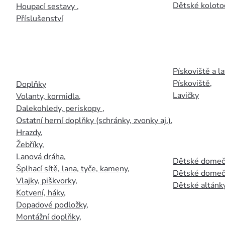
Dětské kolotoč
Houpací sestavy
,
Příslušenství
Pískoviště a la
Pískoviště
,
Doplňky
Lavičky
Volanty, kormidla
,
Dalekohledy, periskopy
,
Ostatní herní doplňky (schránky, zvonky aj.)
,
Hrazdy
,
Žebříky
,
Lanová dráha
,
Dětské domečk
Šplhací sítě, lana, tyče, kameny
,
Dětské domečk
Vlajky, piškvorky
,
Dětské altánky
Kotvení, háky
,
Dopadové podložky
,
Montážní doplňky
,