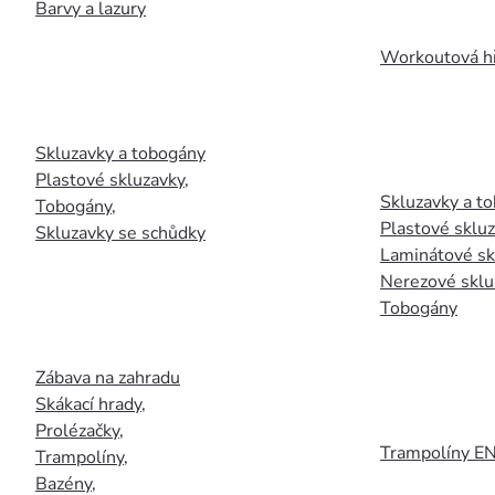
Barvy a lazury
Workoutová hř
Skluzavky a tobogány
Plastové skluzavky
,
Skluzavky a to
Tobogány
,
Plastové sklu
Skluzavky se schůdky
Laminátové sk
Nerezové sklu
Tobogány
Zábava na zahradu
Skákací hrady
,
Prolézačky
,
Trampolíny E
Trampolíny
,
Bazény
,