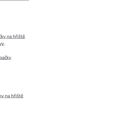
ky na hřiště
vy
,
pačky
y na hřiště