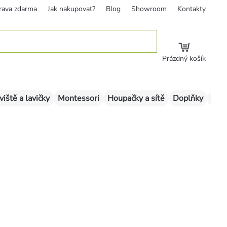
rava zdarma
Jak nakupovat?
Blog
Showroom
Kontakty
Prázdný košík
viště a lavičky
Montessori
Houpačky a sítě
Doplňky
Sklu