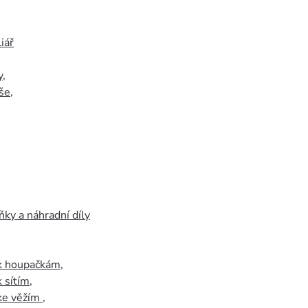
iář
y
,
še
,
ky a náhradní díly
 k houpačkám
,
k sítím
,
 ke věžím
,