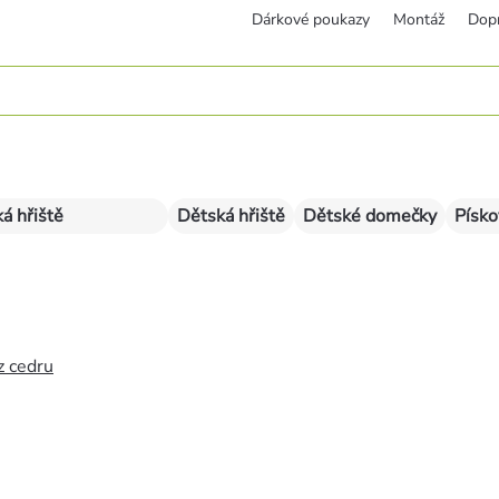
Dárkové poukazy
Montáž
Dop
á hřiště
Dětská hřiště
Dětské domečky
Písko
z cedru