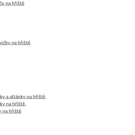
e na hřiště
vičky na hřiště
y a altánky na hřiště
y na hřiště
,
 na hřiště