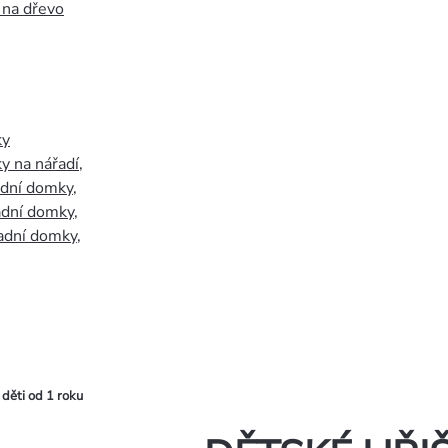
 na dřevo
ky
y na nářadí
,
adní domky
,
adní domky
,
adní domky
,
ěti od 1 roku