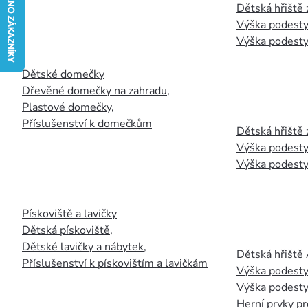
Dětská hřiště
Výška podesty
Výška podesty
Dětské domečky
Dřevěné domečky na zahradu
,
Plastové domečky
,
Příslušenství k domečkům
Dětská hřiště 
Výška podesty
Výška podesty
Pískoviště a lavičky
Dětská pískoviště
,
Dětské lavičky a nábytek
,
Dětská hřiště
Příslušenství k pískovištím a lavičkám
Výška podesty
Výška podesty
Herní prvky pr