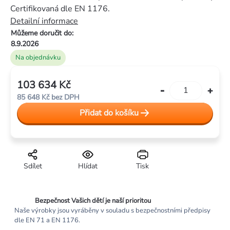
5
Certifikovaná dle EN 1176.
hvězdiček.
Detailní informace
Můžeme doručit do:
8.9.2026
Na objednávku
103 634 Kč
Měrná
85 648 Kč bez DPH
cena:
Přidat do košíku
Sdílet
Hlídat
Tisk
Bezpečnost Vašich dětí je naší prioritou
Naše výrobky jsou vyráběny v souladu s bezpečnostními předpisy
dle EN 71 a EN 1176.