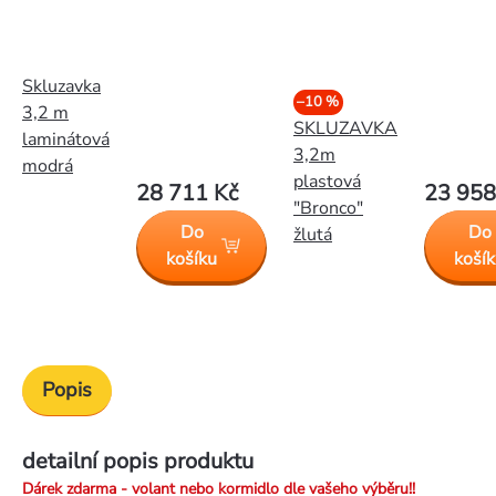
Skluzavka
–10 %
3,2 m
SKLUZAVKA
laminátová
3,2m
modrá
plastová
28 711 Kč
23 958
"Bronco"
Do
Do
žlutá
košíku
koší
Popis
detailní popis produktu
Dárek zdarma - volant nebo kormidlo dle vašeho výběru!!