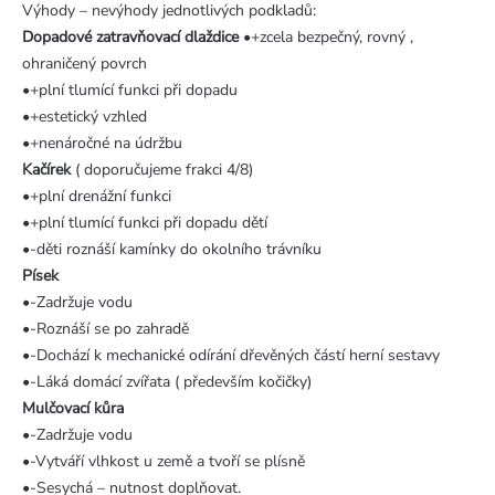
Výhody – nevýhody jednotlivých podkladů:
Dopadové zatravňovací dlaždice
•+zcela bezpečný, rovný ,
ohraničený povrch
•+plní tlumící funkci při dopadu
•+estetický vzhled
•+nenáročné na údržbu
Kačírek
( doporučujeme frakci 4/8)
•+plní drenážní funkci
•+plní tlumící funkci při dopadu dětí
•-děti roznáší kamínky do okolního trávníku
Písek
•-Zadržuje vodu
•-Roznáší se po zahradě
•-Dochází k mechanické odírání dřevěných částí herní sestavy
•-Láká domácí zvířata ( především kočičky)
Mulčovací kůra
•-Zadržuje vodu
•-Vytváří vlhkost u země a tvoří se plísně
•-Sesychá – nutnost doplňovat.