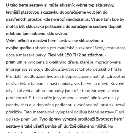
U této herní sestavy si může zákazník vybrat typ skluzavky,
levnější plastovou skluzavku doporučujeme volit jen do
uzavřených prostor, kde nehrozí vandalismus. Všude tam kde by
mohla být skluzavka poškozena doporučujeme sestavu doplnit
odolnou laminátovou skluzavkou
.
Velmi pěkná a masivní herní sestava se skluzavkou a
dvojhoupačkou
vhodná pro mateřské a základní školy, restaurace,
obce a městské parky.
Flexi věž 150 TH2 se střechou -
premium
je vyrobená z kvalitního dřeva, které je impregnované.
Impregnace zaručuje dlouhou životnost tohoto dětského hřiště.
Pro další prodloužení životnosti doporučujeme natírat zdravotně
nezávadnými barvami z naší nabídky, viz. barvy na dřevo. Kovové
díly - kotvení a ráhno houpačky jsou ošetřené žárovým zinkem
proti korozi. Střecha věže je vyrobena z pevné hliníkové desky
(sendwiche) a je doplněná podlahou z voděodolné protiskluzové
překližky. Tato materiálová vylepšení odlišují běžné sestavy Flexi
od řady premium.
Tyto úpravy výrazně prodlouží životnost herní
sestavy a také ušetří peníze při údržbě dětského hřiště.
Na