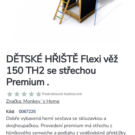
DĚTSKÉ HŘIŠTĚ Flexi věž
150 TH2 se střechou
Premium .
Průměrné
Podrobnosti hodnocení
hodnocení
Značka:
Monkey´s Home
produktu
Kód:
0067225
je
Dobře vybavená herní sestava se skluzavkou a
0,0
dvojhoupačkou. Provedení premium má střechu z
z
hliníkového senwiche a podlahu z voděodolné překližky.