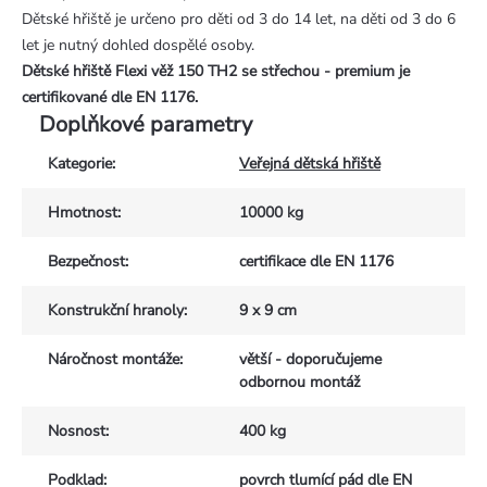
Dětské hřiště je určeno pro děti od 3 do 14 let, na děti od 3 do 6
let je nutný dohled dospělé osoby.
Dětské hřiště Flexi věž 150 TH2 se střechou - premium je
certifikované dle EN 1176.
Doplňkové parametry
Kategorie
:
Veřejná dětská hřiště
Hmotnost
:
10000 kg
Bezpečnost
:
certifikace dle EN 1176
Konstrukční hranoly
:
9 x 9 cm
Náročnost montáže
:
větší - doporučujeme
odbornou montáž
Nosnost
:
400 kg
Podklad
:
povrch tlumící pád dle EN