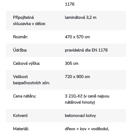
1176
Připojitelná
laminátová 3,2 m
skluzavka v délce
:
Rozměr
:
470 x 570 cm
Údržba
:
pravidelná dle EN 1176
Celková výška
:
305 cm
Velikost
720 x 900 cm
bezpečnostních zón
:
Cena nátěru
:
3 210,-Kč (v ceně nejsou
nátěrové hmoty)
Kotvení
:
betonovací kotvy
Materiál
:
dřevo + kov + voděodol.