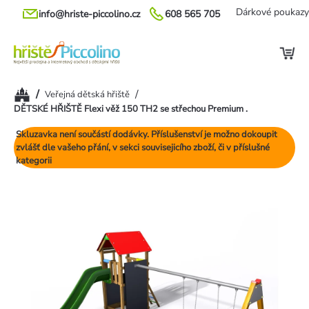
Přejít
Dárkové poukazy
info@hriste-piccolino.cz
608 565 705
na
obsah
Domů
/
/
Veřejná dětská hřiště
DĚTSKÉ HŘIŠTĚ Flexi věž 150 TH2 se střechou Premium .
Skluzavka není součástí dodávky. Příslušenství je možno dokoupit
zvlášť dle vašeho přání, v sekci souvisejicího zboží, či v příslušné
kategorii