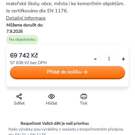
5
mateřské školy, obce, města i ke komerčním objektům.
hvězdiček.
Je certifkováno dle EN 1176.
Detailní informace
Můžeme doručit do:
7.9.2026
Na objednávku
69 742 Kč
Měrná
57 638 Kč bez DPH
cena:
Přidat do košíku
Sdílet
Hlídat
Tisk
Bezpečnost Vašich dětí je naší prioritou
Naše výrobky jsou vyráběny v souladu s bezpečnostními předpisy