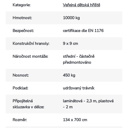
Kategorie
:
Veřejná dětská hřiště
Hmotnost
:
10000 kg
Bezpečnost
:
certifikace dle EN 1176
Konstrukční hranoly
:
9 x 9 cm
Náročnost montáže
:
střední - částečně
předmontováno
Nosnost
:
450 kg
Podklad
:
udržovaný trávník
Připojitelná
laminátová - 2,3 m, plastová
skluzavka v délce
:
- 2 m
Rozměr
:
134 x 700 cm