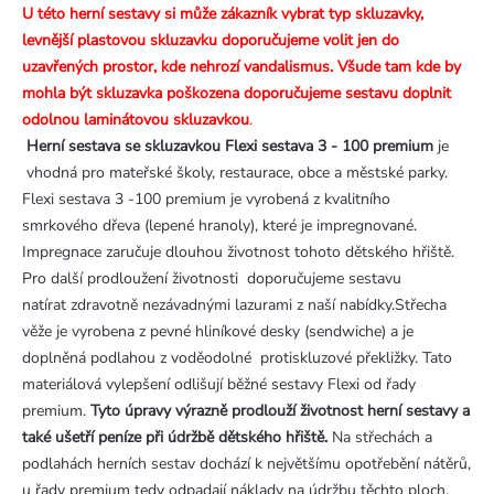
U této herní sestavy si může zákazník vybrat typ skluzavky,
levnější plastovou skluzavku doporučujeme volit jen do
uzavřených prostor, kde nehrozí vandalismus. Všude tam kde by
mohla být skluzavka poškozena doporučujeme sestavu doplnit
odolnou laminátovou skluzavkou
.
Herní sestava se skluzavkou Flexi sestava 3 - 100 premium
je
vhodná pro mateřské školy, restaurace, obce a městské parky.
Flexi sestava 3 -100 premium je vyrobená z kvalitního
smrkového dřeva (lepené hranoly), které je impregnované.
Impregnace zaručuje dlouhou životnost tohoto dětského hřiště.
Pro další prodloužení životnosti doporučujeme sestavu
natírat zdravotně nezávadnými lazurami z naší nabídky.Střecha
věže je vyrobena z pevné hliníkové desky (sendwiche) a je
doplněná podlahou z voděodolné protiskluzové překližky. Tato
materiálová vylepšení odlišují běžné sestavy Flexi od řady
premium.
Tyto úpravy výrazně prodlouží životnost herní sestavy a
také ušetří peníze při údržbě dětského hřiště.
Na střechách a
podlahách herních sestav dochází k největšímu opotřebění nátěrů,
u řady premium tedy odpadají náklady na údržbu těchto ploch.