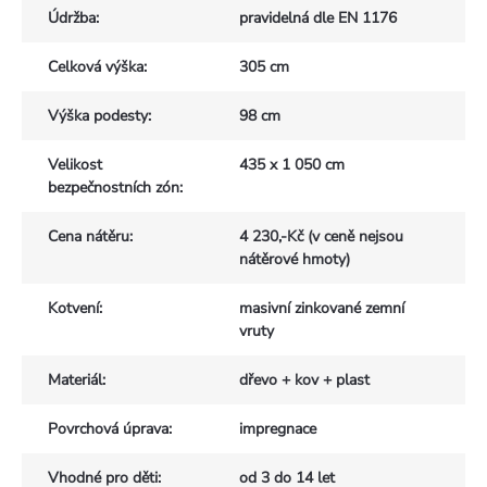
Údržba
:
pravidelná dle EN 1176
Celková výška
:
305 cm
Výška podesty
:
98 cm
Velikost
435 x 1 050 cm
bezpečnostních zón
:
Cena nátěru
:
4 230,-Kč (v ceně nejsou
nátěrové hmoty)
Kotvení
:
masivní zinkované zemní
vruty
Materiál
:
dřevo + kov + plast
Povrchová úprava
:
impregnace
Vhodné pro děti
:
od 3 do 14 let