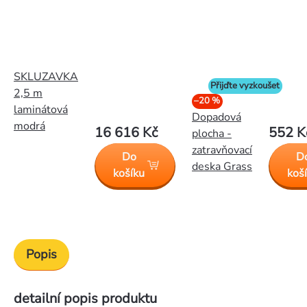
SKLUZAVKA
Přijďte vyzkoušet
2,5 m
–20 %
laminátová
Dopadová
modrá
16 616 Kč
552 K
plocha -
zatravňovací
Do
D
deska Grass
košíku
koš
Popis
detailní popis produktu