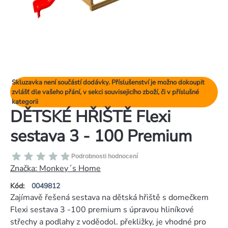
Skluzavka není součástí dodávky. Příslušenství je možno dokoupit
zvlášť dle vašeho přání, v sekci souvisejicího zboží, či v příslušné
kategorii
DĚTSKÉ HŘIŠTĚ Flexi
sestava 3 - 100 Premium
Průměrné
Podrobnosti hodnocení
hodnocení
Značka:
Monkey´s Home
produktu
Kód:
0049812
je
Zajímavě řešená sestava na dětská hřiště s domečkem
0,0
Flexi sestava 3 -100 premium s úpravou hliníkové
z
střechy a podlahy z voděodol. překližky, je vhodné pro