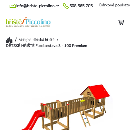
Přejít
Dárkové poukazy
info@hriste-piccolino.cz
608 565 705
na
obsah
Domů
/
/
Veřejná dětská hřiště
DĚTSKÉ HŘIŠTĚ Flexi sestava 3 - 100 Premium