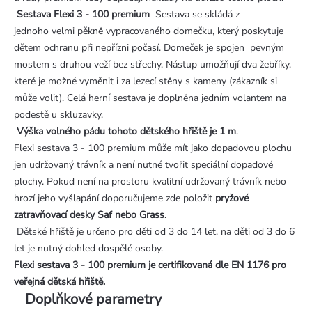
Sestava Flexi 3 - 100 premium
Sestava se skládá z
jednoho velmi pěkně vypracovaného domečku, který poskytuje
dětem ochranu při nepřízni počasí. Domeček je spojen pevným
mostem s druhou veží bez střechy. Nástup umožňují dva žebříky,
které je možné vyměnit i za lezecí stěny s kameny (zákazník si
může volit). Celá herní sestava je doplněna jedním volantem na
podestě u skluzavky.
Výška volného pádu tohoto dětského hřiště je 1 m
.
Flexi sestava 3 - 100 premium může mít jako dopadovou plochu
jen udržovaný trávník a není nutné tvořit speciální dopadové
plochy. Pokud není na prostoru kvalitní udržovaný trávník nebo
hrozí jeho vyšlapání doporučujeme zde položit
pryžové
zatravňovací desky Saf nebo Grass.
Dětské hřiště je určeno pro děti od 3 do 14 let, na děti od 3 do 6
let je nutný dohled dospělé osoby.
Flexi sestava 3 - 100 premium je certifikovaná dle EN 1176 pro
veřejná dětská hřiště.
Doplňkové parametry